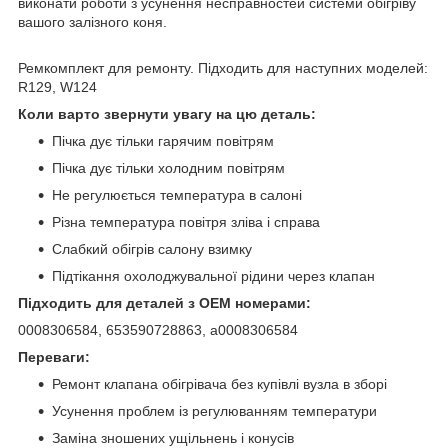
виконати роботи з усунення несправностей системи обігріву
вашого залізного коня.
Ремкомплект для ремонту. Підходить для наступних моделей:
R129, W124
Коли варто звернути увагу на цю деталь:
Пічка дує тільки гарячим повітрям
Пічка дує тільки холодним повітрям
Не регулюється температура в салоні
Різна температура повітря зліва і справа
Слабкий обігрів салону взимку
Підтікання охолоджувальної рідини через клапан
Підходить для деталей з OEM номерами:
0008306584, 653590728863, a0008306584
Переваги:
Ремонт клапана обігрівача без купівлі вузла в зборі
Усунення проблем із регулюванням температури
Заміна зношених ущільнень і конусів