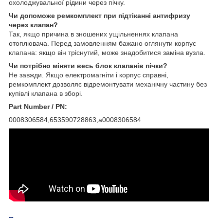
охолоджувальної рідини через пічку.
Чи допоможе ремкомплект при підтіканні антифризу
через клапан?
Так, якщо причина в зношених ущільненнях клапана
отоплювача. Перед замовленням бажано оглянути корпус
клапана: якщо він тріснутий, може знадобитися заміна вузла.
Чи потрібно міняти весь блок клапанів пічки?
Не завжди. Якщо електромагніти і корпус справні,
ремкомплект дозволяє відремонтувати механічну частину без
купівлі клапана в зборі.
Part Number / PN:
0008306584,653590728863,a0008306584