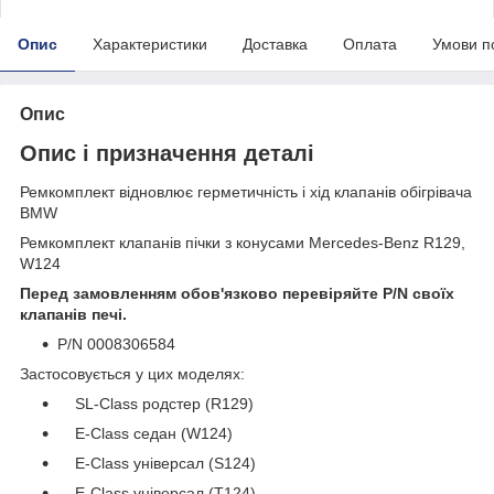
Опис
Характеристики
Доставка
Оплата
Умови п
Опис
Опис і призначення деталі
Ремкомплект відновлює герметичність і хід клапанів обігрівача
BMW
Ремкомплект клапанів пічки з конусами Mercedes-Benz R129,
W124
Перед замовленням обов'язково перевіряйте P/N своїх
клапанів печі.
P/N 0008306584
Застосовується у цих моделях:
SL-Class родстер (R129)
E-Class седан (W124)
E-Class універсал (S124)
E-Class універсал (T124)