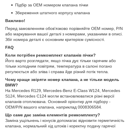
Підбір за OEM номером клапана пічки
Збереження штатного корпусу клапана
Важливо!
Перед замовленням обов'язково порівняйте OEM номер, P/N
або маркування вашої деталі з номерами, указаними в описі.
Збіг номера деталі є основним критерієм сумісності.
FAQ
Коли потрібен ремкомплект клапанів пічки?
Його варто розглядати, якщо пічка дує тільки гарячим або
тільки холодним повітрям, температура в салоні погано
регулюється або зліва і справа йде різний потік тепла.
Чому краще звіряти номер клапана, а не тільки модель
BMW?
На Mercedes R129, Mercedes-Benz E-Class W124, Mercedes
S124, Mercedes C124 могли встановлюватися різні версії
клапанів отоплювача. Основний орієнтир для підбору -
OEM/P/N вашого клапана, наприклад 0008306584.
Що саме дає заміна елементів ремкомплекту?
Заміна ущільнень і конусів допомагає відновити герметичність
клапана, нормальний хід штоків і коректну подачу гарячої