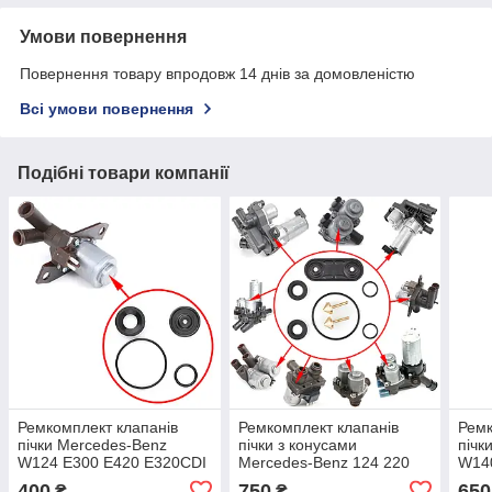
Умови повернення
Повернення товару впродовж 14 днів за домовленістю
Всі умови повернення
Подібні товари компанії
Ремкомплект клапанів
Ремкомплект клапанів
Ремк
пічки Mercedes-Benz
пічки з конусами
пічк
W124 E300 E420 E320CDI
Mercedes-Benz 124 220
W14
| OEM 0018303984
221 215 202 208 210 170
001
400
750
650
₴
₴