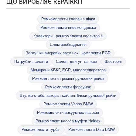
ЩО ВИРОБЛЯЄ REPAIRKIT
Ремкомплекти клапанів пічки
Ремкомплекти пневмопідвіски
Колектори і ремкомплекти колекторів
Електрообладнання
Заглушки вихрових заслінок і комплекти EGR
Патрубки і шланги
Салон, двигун та інше
Шестерні
Мембрани КВКГ, EGR, маслосепаратора
Ремкомплекти і ремені рульових рейок
Ремкомплекти форсунок
Втулки стабілізатора і сайлентблоки рульової рейки
Ремкомплекти Vanos BMW
Ремкомплекти вакуумних насосів
Ремкомплект насоса муфти Haldex
Ремкомплекти турбін
Ремкомплекти Disa BMW