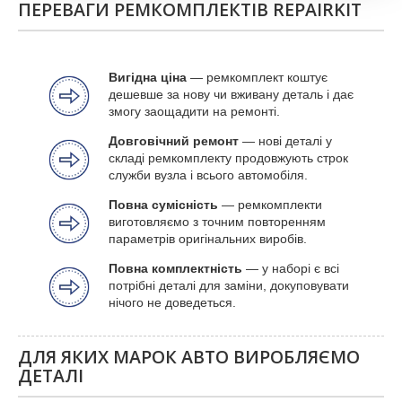
ПЕРЕВАГИ РЕМКОМПЛЕКТІВ REPAIRKIT
Вигідна ціна
— ремкомплект коштує
дешевше за нову чи вживану деталь і дає
змогу заощадити на ремонті.
Довговічний ремонт
— нові деталі у
складі ремкомплекту продовжують строк
служби вузла і всього автомобіля.
Повна сумісність
— ремкомплекти
виготовляємо з точним повторенням
параметрів оригінальних виробів.
Повна комплектність
— у наборі є всі
потрібні деталі для заміни, докуповувати
нічого не доведеться.
ДЛЯ ЯКИХ МАРОК АВТО ВИРОБЛЯЄМО
ДЕТАЛІ