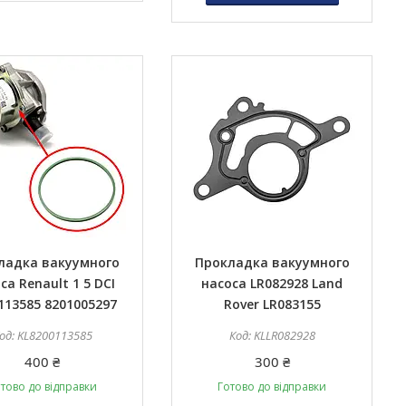
ладка вакуумного
Прокладка вакуумного
са Renault 1 5 DCI
насоса LR082928 Land
113585 8201005297
Rover LR083155
KL8200113585
KLLR082928
400 ₴
300 ₴
тово до відправки
Готово до відправки