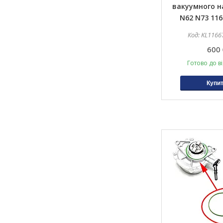
вакуумного 
N62 N73 116
KL1166
600 
Готово до в
Купи