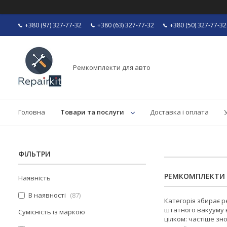
+380 (97) 327-77-32
+380 (63) 327-77-32
+380 (50) 327-77-32
Ремкомплекти для авто
Головна
Товари та послуги
Доставка і оплата
ФІЛЬТРИ
РЕМКОМПЛЕКТИ 
Наявність
В наявності
87
Категорія збирає р
штатного вакууму в
Сумісність із маркою
цілком: частіше зн