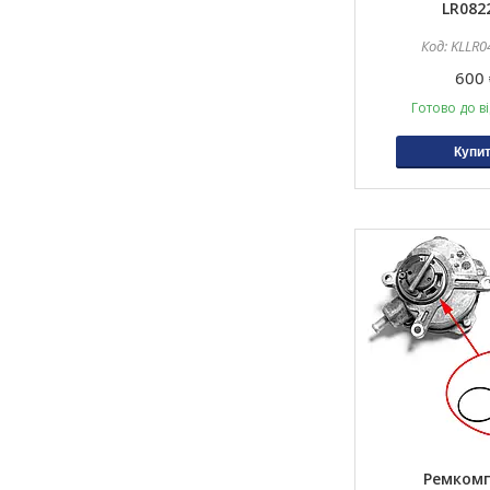
LR082
KLLR0
600 
Готово до в
Купи
Ремком