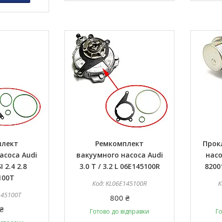
плект
Ремкомплект
Прок
асоса Audi
вакуумного насоса Audi
насо
I 2.4 2.8
3.0 T / 3.2 L 06E145100R
8200
100T
KL06E145100R
145100T
800 ₴
₴
Готово до відправки
Го