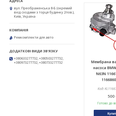
вул. Преображенська 8-Б (окремий
вхід сходами з торця будинку 2пов.),
Київ, Україна
Ремкомплекти для авто
+380633277732, +380503277732,
Мембрана в
+380973277732, +380733277732
насоса BMW
N63N 1166
1166860
KL1166
500 
Готово до в
Купи