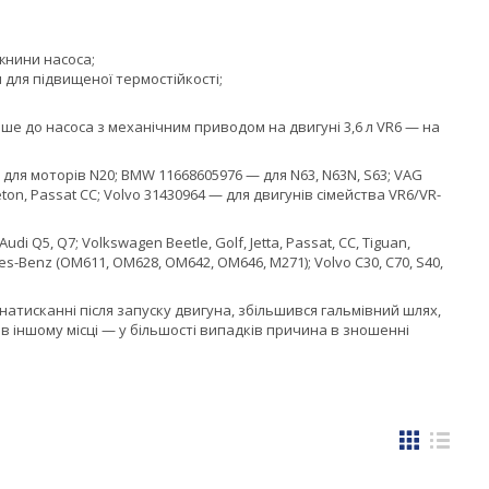
жнини насоса;
 для підвищеної термостійкості;
ше до насоса з механічним приводом на двигуні 3,6 л VR6 — на
ля моторів N20; BMW 11668605976 — для N63, N63N, S63; VAG
aeton, Passat CC; Volvo 31430964 — для двигунів сімейства VR6/VR-
Audi Q5, Q7; Volkswagen Beetle, Golf, Jetta, Passat, CC, Tiguan,
s-Benz (OM611, OM628, OM642, OM646, M271); Volvo C30, C70, S40,
тисканні після запуску двигуна, збільшився гальмівний шлях,
в іншому місці — у більшості випадків причина в зношенні