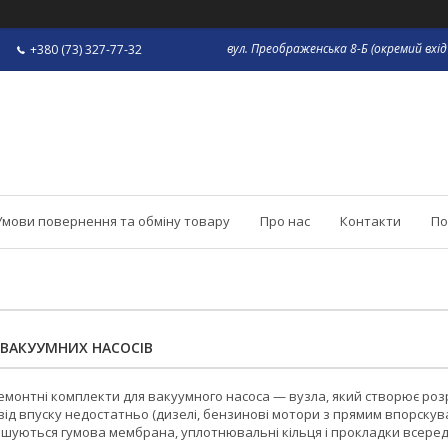
вул. Преображенська 8-Б (окремий вхід 
+380 (73) 327-77-32
Умови повернення та обміну товару
Про нас
Контакти
По
ВАКУУМНИХ НАСОСІВ
емонтні комплекти для вакуумного насоса — вузла, який створює роз
ід впуску недостатньо (дизелі, бензинові мотори з прямим впорскува
ошуються гумова мембрана, уплотнювальні кільця і прокладки всереди