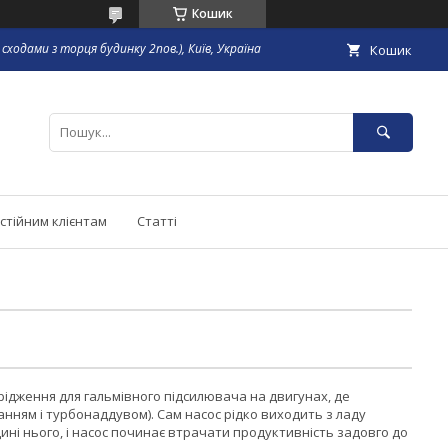
Кошик
сходами з торця будинку 2пов.), Київ, Україна
Кошик
стійним клієнтам
Статті
рідження для гальмівного підсилювача на двигунах, де
нням і турбонаддувом). Сам насос рідко виходить з ладу
ні нього, і насос починає втрачати продуктивність задовго до