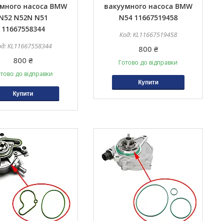
много насоса BMW
вакуумного насоса BMW
N52 N52N N51
N54 11667519458
11667558344
KL11667519458
KL11667558344
800 ₴
800 ₴
Готово до відправки
тово до відправки
Купити
Купити