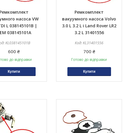
Ремкомплект
Ремкомплект
умного насоса VW
вакуумного насоса Volvo
TDI L 038145101B |
3.0 L 3.2 L і Land Rover LR2
EM 038145101A
3.2 L 31401556
KL038145101B
KL31401556
600 ₴
700 ₴
тово до відправки
Готово до відправки
Купити
Купити