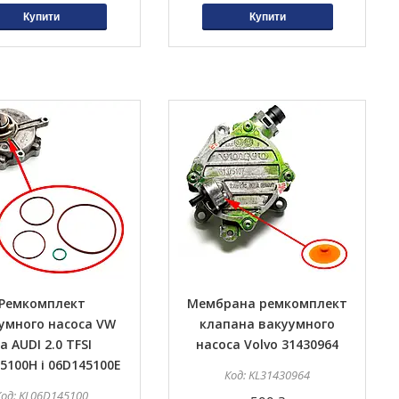
Купити
Купити
Ремкомплект
Мембрана ремкомплект
умного насоса VW
клапана вакуумного
а AUDI 2.0 TFSI
насоса Volvo 31430964
5100H і 06D145100E
KL31430964
KL06D145100