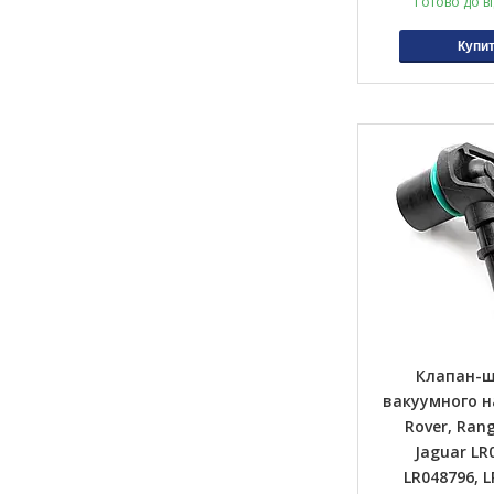
Готово до в
Купи
Клапан-
вакуумного н
Rover, Rang
Jaguar LR
LR048796, L