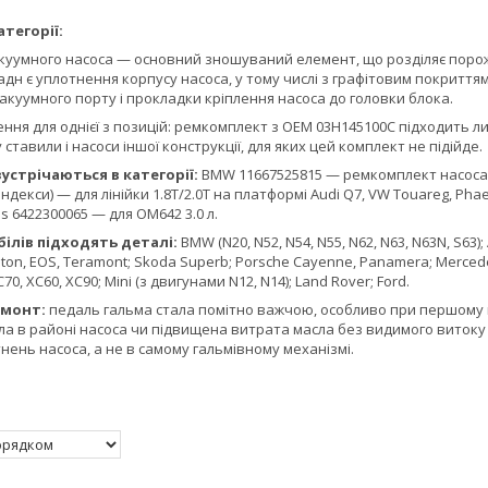
тегорії:
уумного насоса — основний зношуваний елемент, що розділяє поро
адн є уплотнення корпусу насоса, у тому числі з графітовим покриттям
куумного порту і прокладки кріплення насоса до головки блока.
ня для однієї з позицій: ремкомплект з OEM 03H145100C підходить ли
тавили і насоси іншої конструкції, для яких цей комплект не підійде.
устрічаються в категорії:
BMW 11667525815 — ремкомплект насоса д
і індекси) — для лінійки 1.8T/2.0T на платформі Audi Q7, VW Touareg, Ph
es 6422300065 — для OM642 3.0 л.
ілів підходять деталі:
BMW (N20, N52, N54, N55, N62, N63, N63N, S63); 
eton, EOS, Teramont; Skoda Superb; Porsche Cayenne, Panamera; Mercede
XC70, XC60, XC90; Mini (з двигунами N12, N14); Land Rover; Ford.
емонт:
педаль гальма стала помітно важчою, особливо при першому на
сла в районі насоса чи підвищена витрата масла без видимого витоку 
ень насоса, а не в самому гальмівному механізмі.