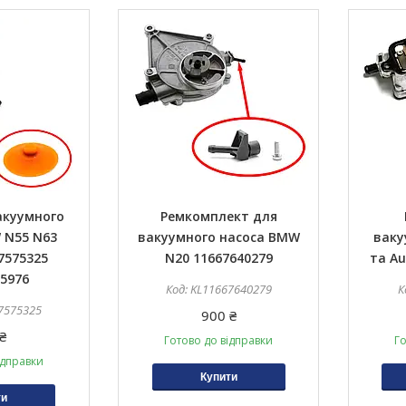
акуумного
Ремкомплект для
 N55 N63
вакуумного насоса BMW
ваку
7575325
N20 11667640279
та Au
5976
KL11667640279
7575325
900 ₴
₴
Готово до відправки
Го
ідправки
Купити
ти