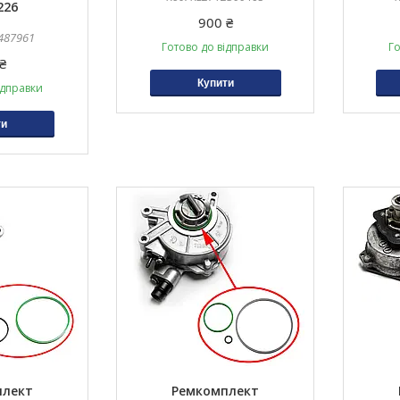
226
900 ₴
487961
Готово до відправки
Го
₴
Купити
ідправки
ти
плект
Ремкомплект