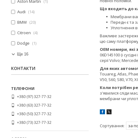
повної поломки.
Aston Martin
1
Що входить до ка
Audi
14
Мембрани вак
BMW
20
Передн є та з
Уплотнення ва
Citroen
4
Важливе застережен
цю саму платформу с
Dodge
1
OEM номери, які з
Ще 16
06D145100 (і сусідн
серії Volvo; Merced
КОНТАКТИ
Для яких автомоб
Touareg, Atlas, Pha
V50, S60, S80, V70, 
Коли потрібен р
з'явилися сліди ма
+380 (97) 327-77-32
мембрани чи уплотн
+380 (63) 327-77-32
+380 (50) 327-77-32
+380 (73) 327-77-32