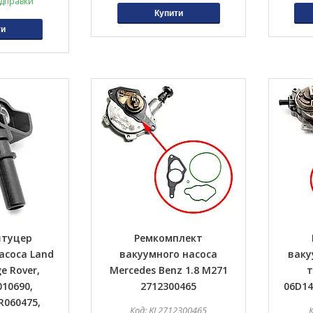
ідправки
Купити
ти
штуцер
Ремкомплект
асоса Land
вакуумного насоса
ваку
e Rover,
Mercedes Benz 1.8 M271
т
010690,
2712300465
06D14
R060475,
KL2712300465