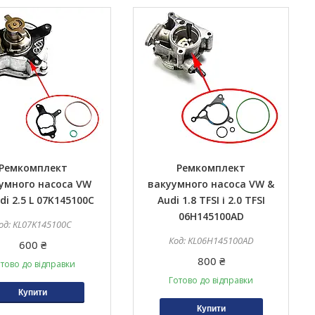
Ремкомплект
Ремкомплект
умного насоса VW
вакуумного насоса VW &
di 2.5 L 07K145100C
Audi 1.8 TFSI і 2.0 TFSI
06H145100AD
KL07K145100C
KL06H145100AD
600 ₴
800 ₴
тово до відправки
Готово до відправки
Купити
Купити