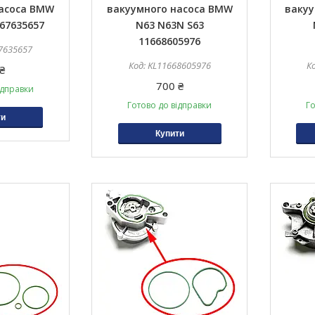
насоса BMW
вакуумного насоса BMW
вакуу
67635657
N63 N63N S63
11668605976
7635657
KL11668605976
₴
700 ₴
ідправки
Готово до відправки
Го
ти
Купити