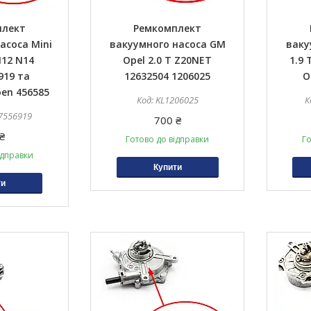
плект
Ремкомплект
асоса Mini
вакуумного насоса GM
ваку
N12 N14
Opel 2.0 T Z20NET
1.9 
919 та
12632504 1206025
O
oen 456585
KL1206025
7556919
700 ₴
₴
Готово до відправки
Го
ідправки
Купити
ти