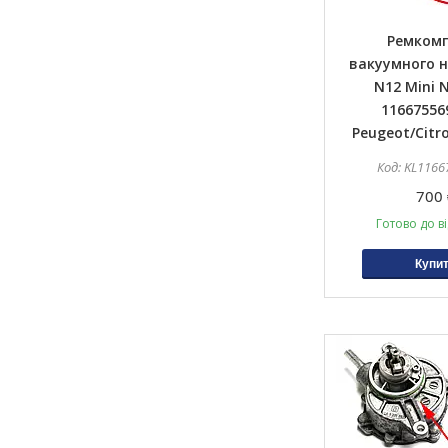
Ремком
вакуумного н
N12 Mini 
11667556
Peugeot/Citr
KL1166
700 
Готово до в
Купи