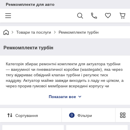
Ремкомплекти для авто
Товари та послуги
Ремкомплекти турбін
Ремкомплекти турбін
Категорія збирає ремонтні комплекти для актуатора турбіни
— вакуумної чи пневматичної коробки (wastegate), яка через
тягу відкриває обвідний клапан турбіни і регулює тиск
наддуву. Актуатор майже завжди виходить з ладу не цілком, а
через прорив гумової мембрани всередині корпусу чи
зношення шарніра тяги, тому в більшості випадків турбіну
Показати все
можна відремонтувати без заміни картриджа.
Що входить до категорії:
Мембрана (діафрагма) актуатора — розділяє
Сортування
0
Фільтри
порожнини коробки і утримує заданий тиск наддуву;
Тяга актуатора з регулювальною різьбою і шарнірним