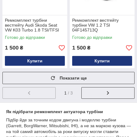
Ремкомплект турбіни
Ремкомплект вестгейту
вестгейту Audi Skoda Seat
турбіни VW 1.2 TSI
VW K03 Turbo 1.8 TSI/TFSI
04F145713Q
06J145701B
Готово до відправки
Готово до відправки
1 500
1 500
₴
₴
Купити
Купити
Показати ще
1
/ 3
Як підібрати ремкомплект актуатора турбіни
Підбір йде за точним кодом двигуна і моделлю турбіни
(Garrett, BorgWarner, Mitsubishi, IHI), а не за маркою кузова —
на той самий автомобіль за роки випуску могли ставити