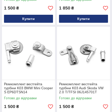
1 500
1 850
₴
₴
Купити
Купити
Ремкомплект вестгейта
Ремкомплект вестгейта
турбіни K03 BMW Mini Cooper
турбіни K03 Audi Skoda VW
S EP6DTSN14
2.0 T/TFSI 06J145701T
Готово до відправки
Готово до відправки
1 500
1 500
₴
₴