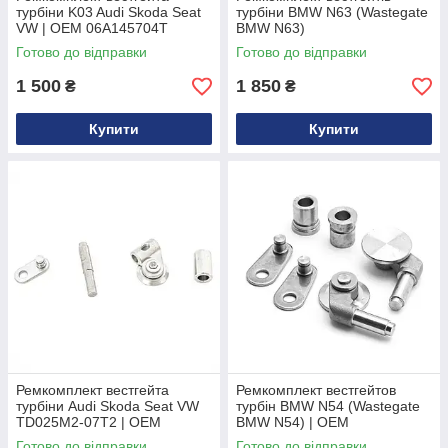
турбіни K03 Audi Skoda Seat
турбіни BMW N63 (Wastegate
VW | OEM 06A145704T
BMW N63)
Готово до відправки
Готово до відправки
1 500
1 850
₴
₴
Купити
Купити
Ремкомплект вестгейта
Ремкомплект вестгейтов
турбіни Audi Skoda Seat VW
турбін BMW N54 (Wastegate
TD025M2-07T2 | OEM
BMW N54) | OEM
53039700052
11657593020
Готово до відправки
Готово до відправки