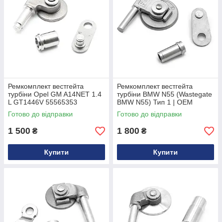
Ремкомплект вестгейта
Ремкомплект вестгейта
турбіни Opel GM A14NET 1.4
турбіни BMW N55 (Wastegate
L GT1446V 55565353
BMW N55) Тип 1 | OEM
11657636423
Готово до відправки
Готово до відправки
1 500
1 800
₴
₴
Купити
Купити