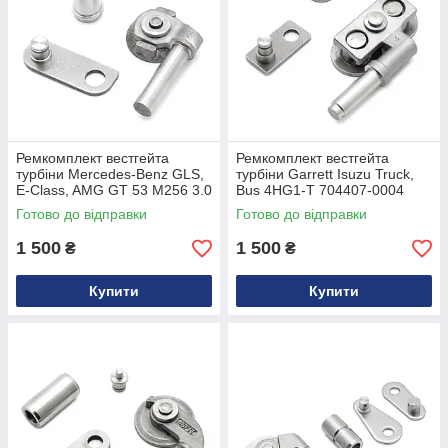
видимих зовнішніх пошкоджень турбіни — у більшості таких
випадків причина в розірваній мембрані чи розхитаній тязі
актуатора, а не в самому картриджі турбіни.
Ремкомплект вестгейта
Ремкомплект вестгейта
турбіни Mercedes-Benz GLS,
турбіни Garrett Isuzu Truck,
E-Class, AMG GT 53 M256 3.0
Bus 4HG1-T 704407-0004
A2560901100
Готово до відправки
Готово до відправки
1 500
1 500
₴
₴
Купити
Купити