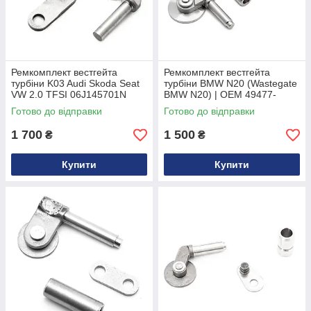
Ремкомплект вестгейта
Ремкомплект вестгейта
турбіни K03 Audi Skoda Seat
турбіни BMW N20 (Wastegate
VW 2.0 TFSI 06J145701N
BMW N20) | OEM 49477-
02006
Готово до відправки
Готово до відправки
1 700
1 500
₴
₴
Купити
Купити