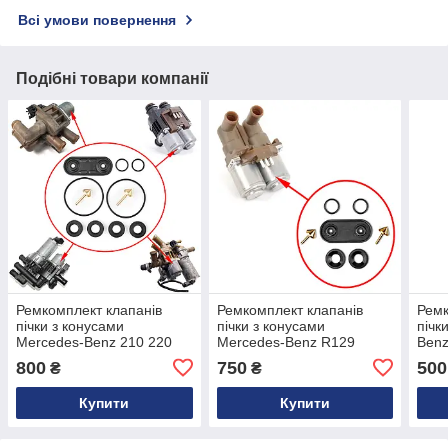
Всі умови повернення
Подібні товари компанії
Ремкомплект клапанів
Ремкомплект клапанів
Ремк
пічки з конусами
пічки з конусами
пічк
Mercedes-Benz 210 220
Mercedes-Benz R129
Benz
124 | OEM 0018307884
W124 | OEM 0008306584
OEM
800
750
500
₴
₴
Купити
Купити