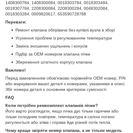
1408300784, 1408300084, 0018303784, 0018303484,
0018307784, 2208300084, 2208300284, 0048302084,
0018303284, 0009820617, 653590728788
Переваги:
Ремонт клапана обігрівача без купівлі вузла в зборі
Усунення проблем із регулюванням температури
Заміна зношених ущільнень і конусів
Підбір за OEM номером клапана пічки
Збереження штатного корпусу клапана
Важливо!
Перед замовленням обов'язково порівняйте OEM номер, P/N
або маркування вашої деталі з номерами, указаними в описі.
Збіг номера деталі є основним критерієм сумісності.
FAQ
Коли потрібен ремкомплект клапанів пічки?
Його варто розглядати, якщо пічка дує тільки гарячим або
тільки холодним повітрям, температура в салоні погано
регулюється або зліва і справа йде різний потік тепла.
Чому краще звіряти номер клапана, а не тільки модель