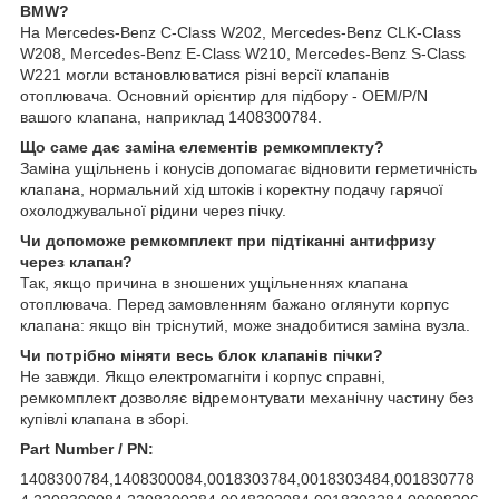
BMW?
На Mercedes-Benz C-Class W202, Mercedes-Benz CLK-Class
W208, Mercedes-Benz E-Class W210, Mercedes-Benz S-Class
W221 могли встановлюватися різні версії клапанів
отоплювача. Основний орієнтир для підбору - OEM/P/N
вашого клапана, наприклад 1408300784.
Що саме дає заміна елементів ремкомплекту?
Заміна ущільнень і конусів допомагає відновити герметичність
клапана, нормальний хід штоків і коректну подачу гарячої
охолоджувальної рідини через пічку.
Чи допоможе ремкомплект при підтіканні антифризу
через клапан?
Так, якщо причина в зношених ущільненнях клапана
отоплювача. Перед замовленням бажано оглянути корпус
клапана: якщо він тріснутий, може знадобитися заміна вузла.
Чи потрібно міняти весь блок клапанів пічки?
Не завжди. Якщо електромагніти і корпус справні,
ремкомплект дозволяє відремонтувати механічну частину без
купівлі клапана в зборі.
Part Number / PN:
1408300784,1408300084,0018303784,0018303484,001830778