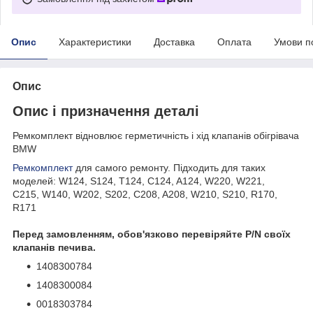
Опис
Характеристики
Доставка
Оплата
Умови п
Опис
Опис і призначення деталі
Ремкомплект відновлює герметичність і хід клапанів обігрівача
BMW
Ремкомплект
для самого ремонту. Підходить для таких
моделей: W124, S124, T124, C124, A124, W220, W221,
C215, W140, W202, S202, C208, A208, W210, S210, R170,
R171
Перед замовленням, обов'язково перевіряйте P/N своїх
клапанів печива.
1408300784
1408300084
0018303784