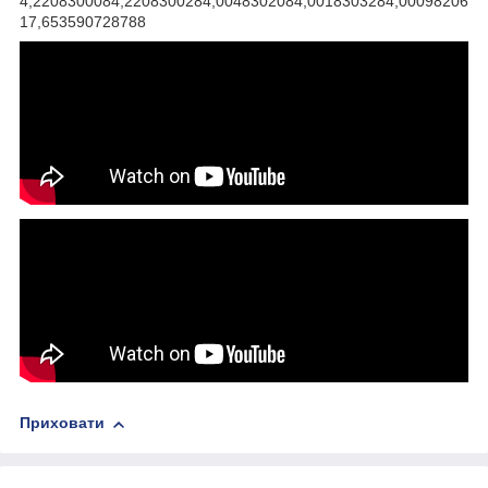
4,2208300084,2208300284,0048302084,0018303284,00098206
17,653590728788
Приховати