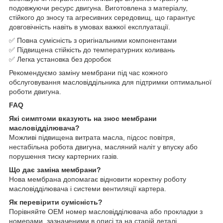
подовжуючи ресурс двигуна. Виготовлена з матеріалу,
стійкого до зносу та агресивних середовищ, що гарантує
довговічність навіть в умовах важкої експлуатації.
✅ Повна сумісність з оригінальними компонентами
✅ Підвищена стійкість до температурних коливань
✅ Легка установка без доробок
Рекомендуємо заміну мембрани під час кожного
обслуговування масловіддільника для підтримки оптимальної
роботи двигуна.
FAQ
Які симптоми вказують на знос мембрани
масловідділювача?
Можливі підвищена витрата масла, підсос повітря,
нестабільна робота двигуна, масляний наліт у впуску або
порушення тиску картерних газів.
Що дає заміна мембрани?
Нова мембрана допомагає відновити коректну роботу
масловідділювача і системи вентиляції картера.
Як перевірити сумісність?
Порівняйте OEM номер масловідділювача або прокладки з
номерами, зазначеними в описі та на старій деталі.