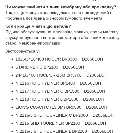
Чи можна замінити тільки мембрану або прокладку?
Так, якщо корпус масловідділювача не пошкоджений і
проблема пов'язана зі зносом гумового елемента.
Коли краще міняти цю деталь?
Під час обслуговування масловідділювача, появи масла у
впуску, порушення вентиляції картера або видимого зносу
старої мембрани/прокладки.
Застосовується у:
18260/410/460 HOCL/R BR3300 D2066LOH
STARLINER C BP1100 D2066LOH
24410/460 HOCLN/R-15M BR3700 D2066LOH
N 1216 HD CITYLINER BP1400 D2066LOH
N 1217 HD CITYLINER C BP1500 D2066LOH
N 1218 HD CITYLINER L BP1600 D2066LOH
LION'S COACH C (13,3M) BR0900 D2066LOH
N 2216/3 SHD TOURLINER C BP2000 D2066LOH
N 2216 SHD TOURLINER BP2100 D2066LOH
N 2216/3 SHD TOURLINER L BP2200 D2066LOH