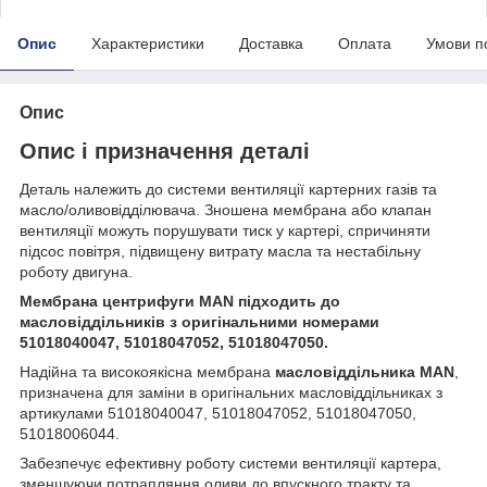
Опис
Характеристики
Доставка
Оплата
Умови п
Опис
Опис і призначення деталі
Деталь належить до системи вентиляції картерних газів та
масло/оливовідділювача. Зношена мембрана або клапан
вентиляції можуть порушувати тиск у картері, спричиняти
підсос повітря, підвищену витрату масла та нестабільну
роботу двигуна.
Мембрана центрифуги MAN підходить до
масловіддільників з оригінальними номерами
51018040047, 51018047052, 51018047050.
Надійна та високоякісна мембрана
масловіддільника MAN
,
призначена для заміни в оригінальних масловіддільниках з
артикулами 51018040047, 51018047052, 51018047050,
51018006044.
Забезпечує ефективну роботу системи вентиляції картера,
зменшуючи потрапляння оливи до впускного тракту та