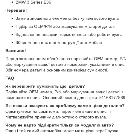
BMW 3 Series E36
Переваги:
Заміна зношеного елемента без купівлі всього вузла
Підбір за OEM/P/N або маркуванням старої деталі
Відновлення посадки, герметичності або роботи вузла
Збереження штатної конструкції автомобіля
Важливо!
Перед замовленням обов'язково порівняйте OEM номер, P/N
або маркування вашої деталі з номерами, указаними в описі.
Збіг номера деталі є основним критерієм сумісності.
FAQ
Як перевірити сумісність цієї деталі?
Порівняйте OEM номер, P/N або маркування вашої деталі з
номерами в описі. Основний номер для звірки: 51168177889.
Які ознаки вказують на проблему саме з цією деталлю?
Орієнтуйтеся на симптоми, перелічені вище в описі, і
підтверджуйте причину діагностикою старого вузла.
Чому не варто підбирати тільки за моделлю авто?
Один і той самий автомобіль може мати різні версії вузла