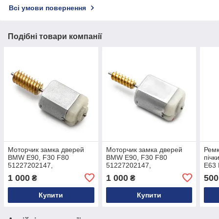
Всі умови повернення
Подібні товари компанії
Моторчик замка дверей
Моторчик замка дверей
Ремк
BMW E90, F30 F80
BMW E90, F30 F80
пічк
51227202147,
51227202147,
E63 
51227202148
51227202148
| O
1 000
1 000
500
₴
₴
Купити
Купити