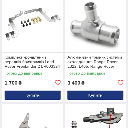
Комплект кронштейнів
Алюмінієвий трійник системи
передніх бризковиків Land
охолодження Range Rover
Rover Freelander 2 LR003324
L322, L405, Range Rover
Sport L494 3.0 V6, 4.4 V8
Готово до відправки
Готово до відправки
LR022718
1 700
3 400
₴
₴
Купити
Купити