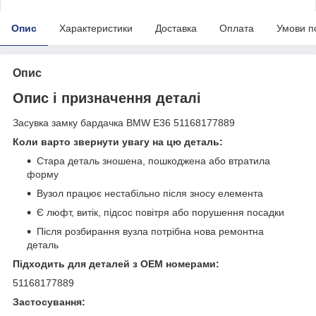
Опис
Характеристики
Доставка
Оплата
Умови п
Опис
Опис і призначення деталі
Засувка замку бардачка BMW E36 51168177889
Коли варто звернути увагу на цю деталь:
Стара деталь зношена, пошкоджена або втратила
форму
Вузол працює нестабільно після зносу елемента
Є люфт, витік, підсос повітря або порушення посадки
Після розбирання вузла потрібна нова ремонтна
деталь
Підходить для деталей з OEM номерами:
51168177889
Застосування: