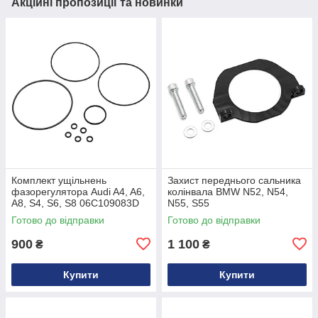
Акційні пропозиції та новинки
Комплект ущільнень
Захист переднього сальника
фазорегулятора Audi A4, A6,
колінвала BMW N52, N54,
A8, S4, S6, S8 06C109083D
N55, S55
Готово до відправки
Готово до відправки
900
1 100
₴
₴
Купити
Купити