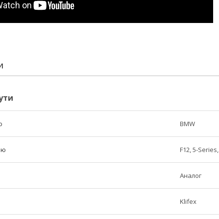
И
ути
ю
BMW
лю
F12, 5-Series
Аналог
Klifex