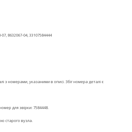
-07, 8632067-04, 33107584444
 з номерами, указаними в описі. Збіг номера деталі є
омер для звірки: 7584448.
ою старого вузла.