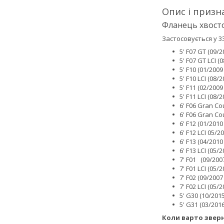
Опис і призн
Фланець хвост
Застосовується у 33
5' F07 GT (09/
5' F07 GT LCI 
5' F10 (01/200
5' F10 LCI (08
5' F11 (02/200
5' F11 LCI (08
6' F06 Gran Co
6' F06 Gran Co
6' F12 (01/201
6' F12 LCI 05/
6' F13 (04/201
6' F13 LCI (05
7' F01 (09/200
7' F01 LCI (05
7' F02 (09/200
7' F02 LCI (05
5' G30 (10/201
5' G31 (03/201
Коли варто зверн