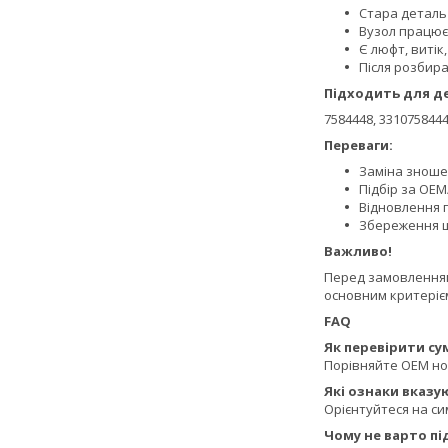
Стара деталь
Вузол працює
Є люфт, витік
Після розбир
Підходить для д
7584448, 3310758444
Переваги:
Заміна зношен
Підбір за OEM
Відновлення 
Збереження ш
Важливо!
Перед замовленням 
основним критерієм
FAQ
Як перевірити сум
Порівняйте OEM ном
Які ознаки вказу
Орієнтуйтеся на си
Чому не варто п