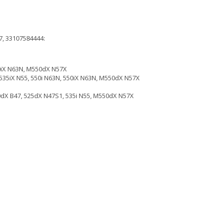
7, 33107584444:
50iX N63N, M550dX N57X
 535iX N55, 550i N63N, 550iX N63N, M550dX N57X
20dX B47, 525dX N47S1, 535i N55, M550dX N57X
N