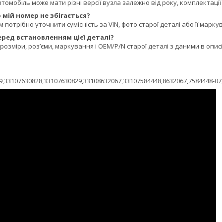
томобіль може мати різні версії вузла залежно від року, комплектації
мій номер не збігається?
потрібно уточнити сумісність за VIN, фото старої деталі або її марку
ред встановленням цієї деталі?
розміри, роз’єми, маркування і OEM/P/N старої деталі з даними в опи
9,33107630828,33107630829,33108632067,33107584448,8632067,7584448-07