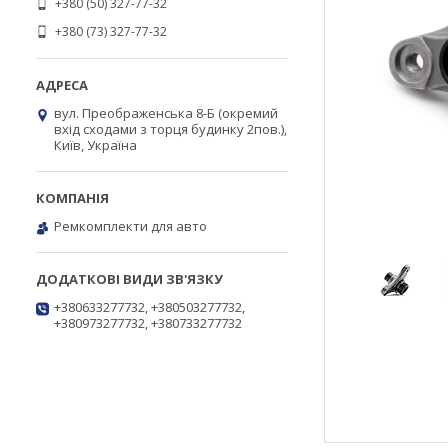
+380 (50) 327-77-32
+380 (73) 327-77-32
вул. Преображенська 8-Б (окремий
вхід сходами з торця будинку 2пов.),
Київ, Україна
Ремкомплекти для авто
+380633277732, +380503277732,
+380973277732, +380733277732