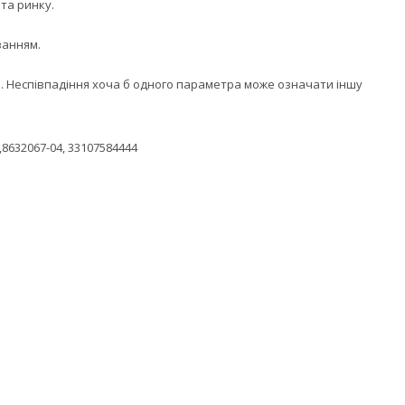
 та ринку.
ванням.
сі. Неспівпадіння хоча б одного параметра може означати іншу
,8632067-04, 33107584444