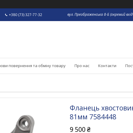
вул. Преображенська 8-Б (окремий вхід 
+380 (73) 327-77-32
ови повернення та обміну товару
Про нас
Контакти
Пос
Фланець хвостовик
81мм 7584448
9 500 ₴