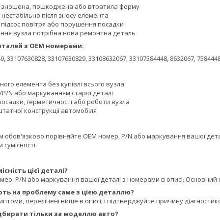
 зношена, пошкоджена або втратила форму
 нестабільно після зносу елемента
, підсос повітря або порушення посадки
ання вузла потрібна нова ремонтна деталь
еталей з OEM номерами:
9, 33107630828, 33107630829, 33108632067, 33107584448, 8632067, 7584448
ого елемента без купівлі всього вузла
/P/N або маркуванням старої деталі
посадки, герметичності або роботи вузла
татної конструкції автомобіля
обов'язково порівняйте OEM номер, P/N або маркування вашої деталі
 сумісності.
існість цієї деталі?
ер, P/N або маркування вашої деталі з номерами в описі. Основний н
ють на проблему саме з цією деталлю?
мптоми, перелічені вище в описі, і підтверджуйте причину діагностик
ідбирати тільки за моделлю авто?