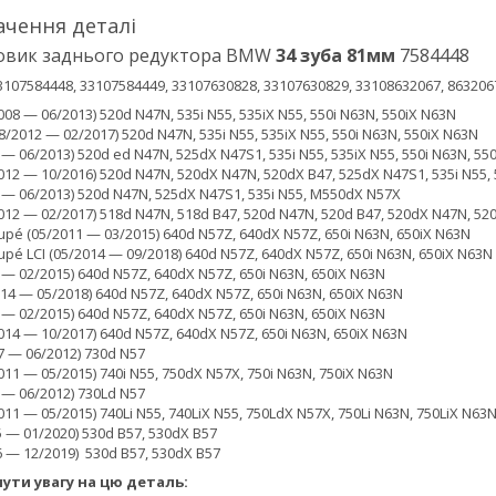
ачення деталі
овик заднього редуктора BMW
34 зуба 81мм
7584448
107584448, 33107584449, 33107630828, 33107630829, 33108632067, 863206
2008 — 06/2013) 520d N47N, 535i N55, 535iX N55, 550i N63N, 550iX N63N
(08/2012 — 02/2017) 520d N47N, 535i N55, 535iX N55, 550i N63N, 550iX N63N
9 — 06/2013) 520d ed N47N, 525dX N47S1, 535i N55, 535iX N55, 550i N63N, 5
/2012 — 10/2016) 520d N47N, 520dX N47N, 520dX B47, 525dX N47S1, 535i N55,
9 — 06/2013) 520d N47N, 525dX N47S1, 535i N55, M550dX N57X
/2012 — 02/2017) 518d N47N, 518d B47, 520d N47N, 520d B47, 520dX N47N, 5
upé (05/2011 — 03/2015) 640d N57Z, 640dX N57Z, 650i N63N, 650iX N63N
upé LCI (05/2014 — 09/2018) 640d N57Z, 640dX N57Z, 650i N63N, 650iX N63N
0 — 02/2015) 640d N57Z, 640dX N57Z, 650i N63N, 650iX N63N
2014 — 05/2018) 640d N57Z, 640dX N57Z, 650i N63N, 650iX N63N
0 — 02/2015) 640d N57Z, 640dX N57Z, 650i N63N, 650iX N63N
/2014 — 10/2017) 640d N57Z, 640dX N57Z, 650i N63N, 650iX N63N
7 — 06/2012) 730d N57
/2011 — 05/2015) 740i N55, 750dX N57X, 750i N63N, 750iX N63N
7 — 06/2012) 730Ld N57
/2011 — 05/2015) 740Li N55, 740LiX N55, 750LdX N57X, 750Li N63N, 750LiX N63
5 — 01/2020) 530d B57, 530dX B57
6 — 12/2019) 530d B57, 530dX B57
ути увагу на цю деталь: