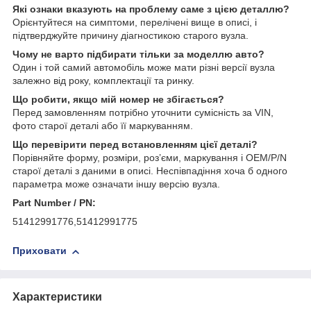
Які ознаки вказують на проблему саме з цією деталлю?
Орієнтуйтеся на симптоми, перелічені вище в описі, і
підтверджуйте причину діагностикою старого вузла.
Чому не варто підбирати тільки за моделлю авто?
Один і той самий автомобіль може мати різні версії вузла
залежно від року, комплектації та ринку.
Що робити, якщо мій номер не збігається?
Перед замовленням потрібно уточнити сумісність за VIN,
фото старої деталі або її маркуванням.
Що перевірити перед встановленням цієї деталі?
Порівняйте форму, розміри, роз’єми, маркування і OEM/P/N
старої деталі з даними в описі. Неспівпадіння хоча б одного
параметра може означати іншу версію вузла.
Part Number / PN:
51412991776,51412991775
Приховати
Характеристики