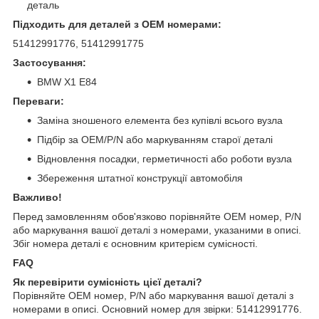
деталь
Підходить для деталей з OEM номерами:
51412991776, 51412991775
Застосування:
BMW X1 E84
Переваги:
Заміна зношеного елемента без купівлі всього вузла
Підбір за OEM/P/N або маркуванням старої деталі
Відновлення посадки, герметичності або роботи вузла
Збереження штатної конструкції автомобіля
Важливо!
Перед замовленням обов'язково порівняйте OEM номер, P/N
або маркування вашої деталі з номерами, указаними в описі.
Збіг номера деталі є основним критерієм сумісності.
FAQ
Як перевірити сумісність цієї деталі?
Порівняйте OEM номер, P/N або маркування вашої деталі з
номерами в описі. Основний номер для звірки: 51412991776.