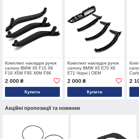
Комплект накладок ручок
Комплект накладок ручок
Комп
салону BMW X5 F15 X6
салону BMW X5 E70 X6
сал
F16 X5M F85 X6M F86
E71 Чорні | OEM
Carb
Чорні | OEM 51417292243
51416969402
514
2 000
2 000
2 1
₴
₴
Купити
Купити
Акційні пропозиції та новинки