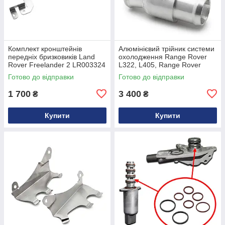
Комплект кронштейнів
Алюмінієвий трійник системи
передніх бризковиків Land
охолодження Range Rover
Rover Freelander 2 LR003324
L322, L405, Range Rover
Sport L494 3.0 V6, 4.4 V8
Готово до відправки
Готово до відправки
LR022718
1 700
3 400
₴
₴
Купити
Купити