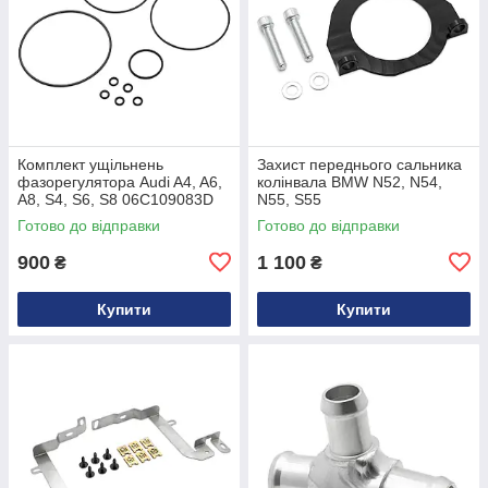
Комплект ущільнень
Захист переднього сальника
фазорегулятора Audi A4, A6,
колінвала BMW N52, N54,
A8, S4, S6, S8 06C109083D
N55, S55
Готово до відправки
Готово до відправки
900
1 100
₴
₴
Купити
Купити