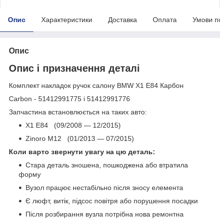
Опис
Характеристики
Доставка
Оплата
Умови п
Опис
Опис і призначення деталі
Комплект накладок ручок салону BMW X1 E84 Карбон
Carbon - 51412991775 і 51412991776
Запчастина встановлюється на таких авто:
X1 E84 (09/2008 — 12/2015)
Zinoro M12 (01/2013 — 07/2015)
Коли варто звернути увагу на цю деталь:
Стара деталь зношена, пошкоджена або втратила
форму
Вузол працює нестабільно після зносу елемента
Є люфт, витік, підсос повітря або порушення посадки
Після розбирання вузла потрібна нова ремонтна