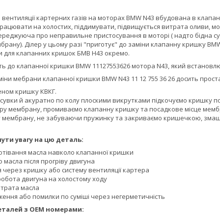
вентиляції картерних газів на моторах BMW N43 вбудована в клапанн
працювати на холостих, піддимувати, підвищується витрата оливи, мо
переджуюча про неправильне пристосування в моторі ( надто бідна с
рану). Ділер у цьому разі "приготує" до заміни клапанну кришку BM
 для клапанних кришок БМВ Н43 окремо.
до клапанної кришки BMW 11127553626 мотора N43, який встановлювався н
міни мебрани клапанної кришки BMW N43 11 12 755 36 26 досить прост
еном кришку КВКГ.
сувки й акуратно по колу плоскими викрутками підкочуємо кришку по
ру мембрану, промиваємо клапанну кришку та посадкове місце мемб
 мембрану, не забуваючи пружинку та закриваємо кришечкою, змащ
ути увагу на цю деталь:
потівання масла навколо клапанної кришки
о масла після прогріву двигуна
я через кришку або систему вентиляції картера
робота двигуна на холостому ходу
трата масла
дження або помилки по суміші через негерметичність
еталей з OEM номерами: