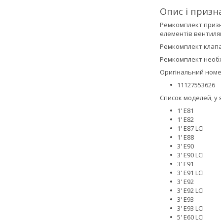
Опис і призн
Ремкомплект призн
елементів вентиляц
Ремкомплект клапа
Ремкомплект необх
Оригінальний номе
11127553626
Список моделей, у 
1' E81
1' E82
1' E87 LCI
1' E88
3' E90
3' E90 LCI
3' E91
3' E91 LCI
3' E92
3' E92 LCI
3' E93
3' E93 LCI
5' E60 LCI