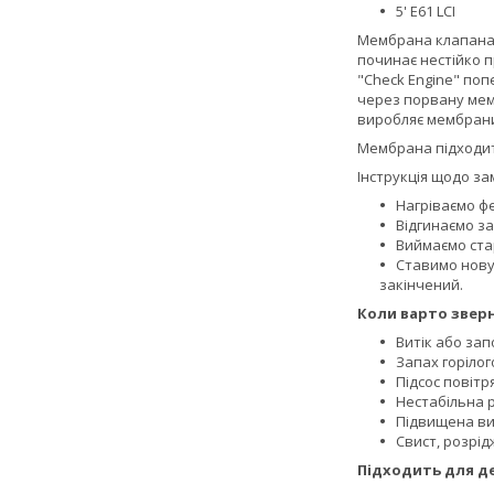
5' E61 LCI
Мембрана клапана 
починає нестійко 
"Check Engine" по
через порвану мемб
виробляє мембрани
Мембрана підходить 
Інструкція щодо за
Нагріваємо ф
Відгинаємо за
Виймаємо ста
Ставимо нову
закінчений.
Коли варто зверн
Витік або за
Запах горілог
Підсос повітр
Нестабільна 
Підвищена ви
Свист, розрі
Підходить для д