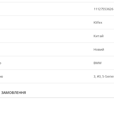
11127553626
Klifex
Китай
Новий
ю
BMW
лю
3, #3, 5-Serie
Я ЗАМОВЛЕННЯ