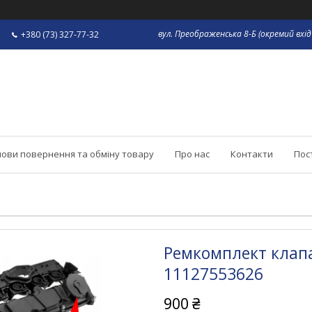
вул. Преображенська 8-Б (окремий вхід 
+380 (73) 327-77-32
ови повернення та обміну товару
Про нас
Контакти
Пос
Ремкомплект клап
11127553626
900 ₴