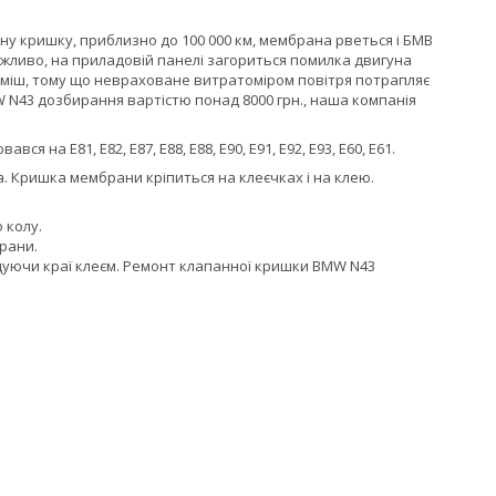
у кришку, приблизно до 100 000 км, мембрана рветься і БМВ
жливо, на приладовій панелі загориться помилка двигуна
уміш, тому що невраховане витратоміром повітря потрапляє
W N43 дозбирання вартістю понад 8000 грн., наша компанія
а E81, E82, E87, E88, E88, E90, E91, E92, E93, E60, E61.
а. Кришка мембрани кріпиться на клеєчках і на клею.
 колу.
рани.
уючи краї клеєм. Ремонт клапанної кришки BMW N43