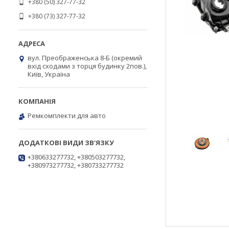
+380 (50) 327-77-32
+380 (73) 327-77-32
вул. Преображенська 8-Б (окремий
вхід сходами з торця будинку 2пов.),
Київ, Україна
Ремкомплекти для авто
+380633277732, +380503277732,
+380973277732, +380733277732