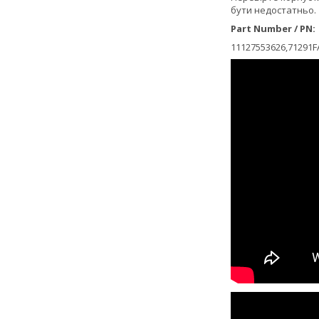
бути недостатньо.
Part Number / PN:
11127553626,71291F