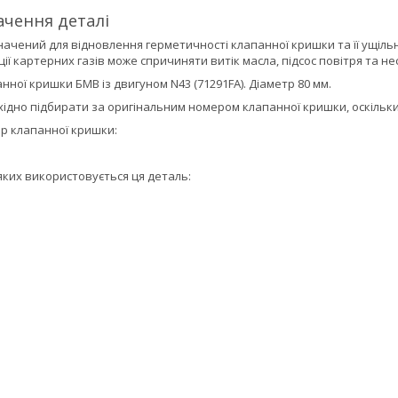
ачення деталі
ачений для відновлення герметичності клапанної кришки та її ущіл
ії картерних газів може спричиняти витік масла, підсос повітря та не
нної кришки БМВ із двигуном N43 (
71291FA
). Діаметр 80 мм.
ідно підбирати за оригінальним номером клапанної кришки, оскільки
р клапанної кришки:
яких використовується ця деталь: