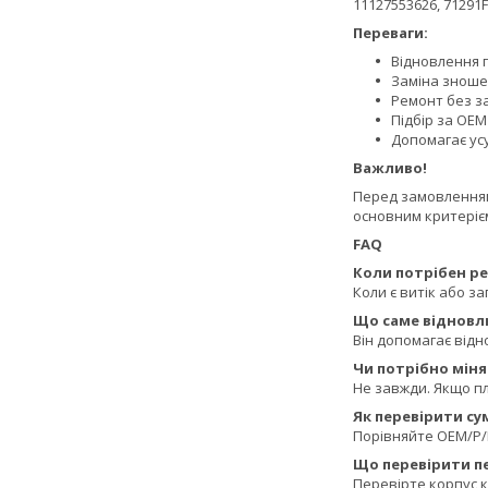
11127553626, 71291
Переваги:
Відновлення 
Заміна зноше
Ремонт без з
Підбір за OEM
Допомагає усу
Важливо!
Перед замовленням 
основним критерієм
FAQ
Коли потрібен р
Коли є витік або з
Що саме відновл
Він допомагає відн
Чи потрібно міня
Не завжди. Якщо п
Як перевірити су
Порівняйте OEM/P/N
Що перевірити п
Перевірте корпус 