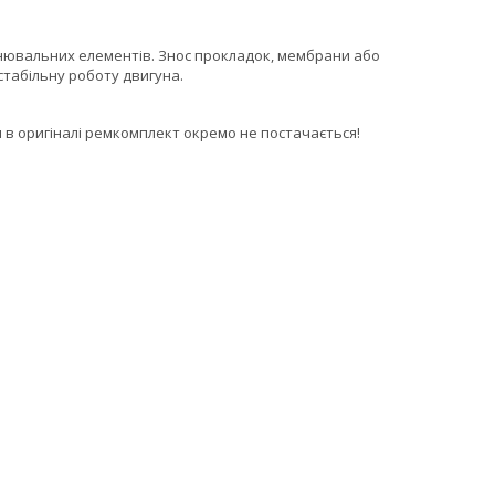
ьнювальних елементів. Знос прокладок, мембрани або
стабільну роботу двигуна.
 в оригіналі ремкомплект окремо не постачається!