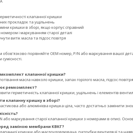
FA
герметичності клапанної кришки
них прокладок та ущільнень
аміни кришки в зборі, якщо корпус справний
 номером і маркуванням старої деталі
нути витік масла та підсос повітря
обов'язково порівняйте OEM номер, P/N або маркування вашої деталі
 сумісності.
емкомплект клапанної кришки?
апотівання масла навколо кришки, запах горілого масла, підсос повіт
ює ремкомплект?
овити герметичність клапанної кришки, ущільнень і елементів вентил
ти клапанну кришку в зборі?
ластикова або алюмінієва кришка ціла, часто достатньо замінити зн
місність?
 або маркування старої клапанної кришки з номерами в описі. Основ
еред заміною мембрани КВКГ?
клапанної кришки або маслоуловлювача, патрубки вентиляції та наяв