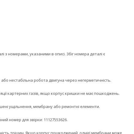
 з номерами, указаними в описі. Збіг номера деталі є
ря або нестабільна робота двигуна через негерметичність.
яції картерних газів, якщо корпус кришки не має пошкоджень.
ошені ущільнення, мембрану або ремонтні елементи.
ний номер для звірки: 11127553626.
ність тріщин. Якщо корпус пошкоджений, однієї мембрани може