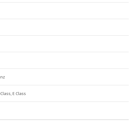
enz
-Class, E Class