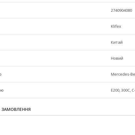
2740904080
Klifex
Китай
Новий
ю
Mercedes-B
лю
E200, 300C, C
Я ЗАМОВЛЕННЯ