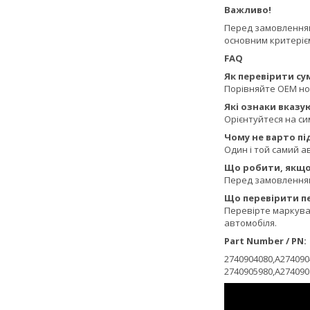
Важливо!
Перед замовленням 
основним критерієм
FAQ
Як перевірити сум
Порівняйте OEM ном
Які ознаки вказу
Орієнтуйтеся на си
Чому не варто п
Один і той самий ав
Що робити, якщо 
Перед замовленням 
Що перевірити п
Перевірте маркуван
автомобіля.
Part Number / PN:
2740904080,A274090
2740905980,A27409