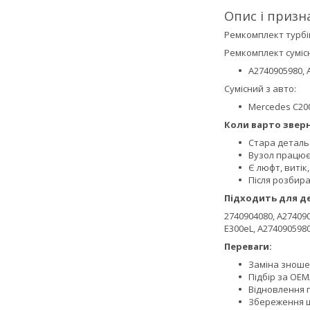
Опис і призн
Ремкомплект турбі
Ремкомплект сумісн
A2740905980, 
Сумісний з авто:
Mercedes C200,
Коли варто зверн
Стара деталь
Вузол працює
Є люфт, витік
Після розбир
Підходить для д
2740904080, A274090
E300eL, A274090598
Переваги:
Заміна зношен
Підбір за OEM
Відновлення 
Збереження ш