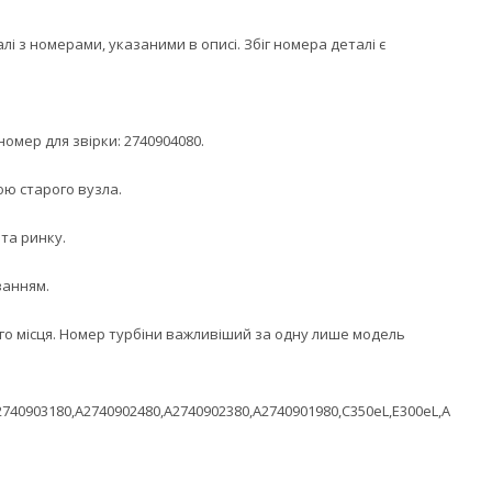
 з номерами, указаними в описі. Збіг номера деталі є
омер для звірки: 2740904080.
ою старого вузла.
 та ринку.
ванням.
ого місця. Номер турбіни важливіший за одну лише модель
740903180,A2740902480,A2740902380,A2740901980,C350eL,E300eL,A