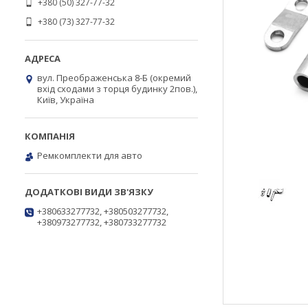
+380 (50) 327-77-32
+380 (73) 327-77-32
вул. Преображенська 8-Б (окремий
вхід сходами з торця будинку 2пов.),
Київ, Україна
Ремкомплекти для авто
+380633277732, +380503277732,
+380973277732, +380733277732