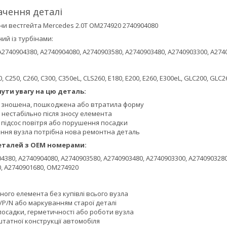
ачення деталі
ни вестгейта Mercedes 2.0T OM274920 2740904080
ий із турбінами:
A2740904380, A2740904080, A2740903580, A2740903480, A2740903300, A274
 C250, C260, C300, C350eL, CLS260, E180, E200, E260, E300eL, GLC200, GLC2
ути увагу на цю деталь:
 зношена, пошкоджена або втратила форму
 нестабільно після зносу елемента
, підсос повітря або порушення посадки
ання вузла потрібна нова ремонтна деталь
еталей з OEM номерами:
4380, A2740904080, A2740903580, A2740903480, A2740903300, A2740903280
0, A2740901680, OM274920
ого елемента без купівлі всього вузла
/P/N або маркуванням старої деталі
посадки, герметичності або роботи вузла
татної конструкції автомобіля