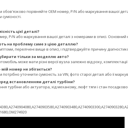
обов'язково порівняйте OEM номер, P/N або маркування вашої деталі
 сумісності.
існість цієї деталі?
ер, P/N або маркування вашої деталі з номерами в описі. Основний н
ють на проблему саме з цією деталлю?
мптоми, перелічені вище в описі, і підтверджуйте причину діагностик
ідбирати тільки за моделлю авто?
томобіль може мати різні версії вузла залежно від року, комплектації
мій номер не збігається?
потрібно уточнити сумісність за VIN, фото старої деталі або її марку
еред встановленням деталі турбіни?
ня турбіни або актуатора, хід механізму, люфт тяги і стан посадков
4380,A2740904080,A2740903580,A2740903480,A2740903300,A2740903280,A2
01680,OM274920