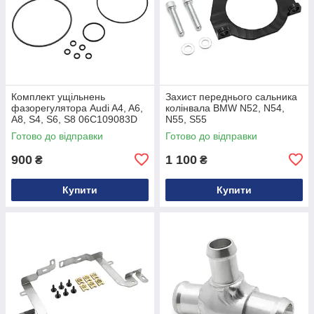
Комплект ущільнень
Захист переднього сальника
фазорегулятора Audi A4, A6,
колінвала BMW N52, N54,
A8, S4, S6, S8 06C109083D
N55, S55
Готово до відправки
Готово до відправки
900
1 100
₴
₴
Купити
Купити