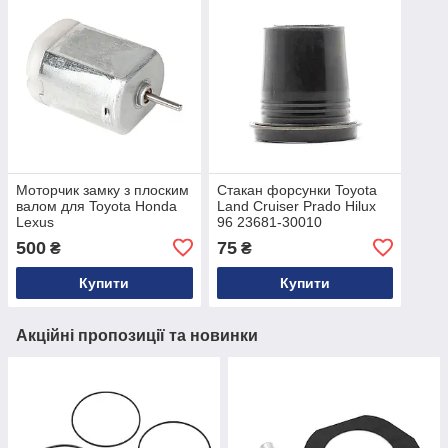
Моторчик замку з плоским
Стакан форсунки Toyota
валом для Toyota Honda
Land Cruiser Prado Hilux
Lexus
96 23681-30010
500
75
₴
₴
Купити
Купити
Акційні пропозиції та новинки