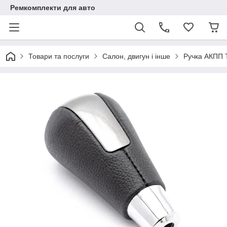
Ремкомплекти для авто
Товари та послуги
Салон, двигун і інше
Ручка АКПП T