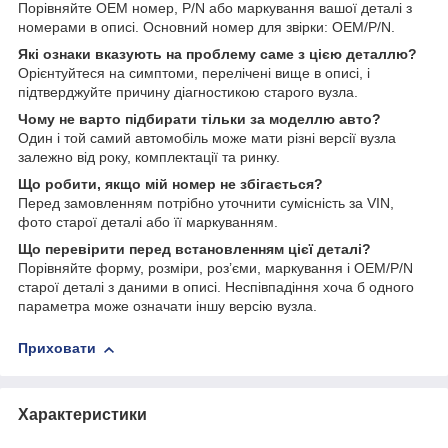
Порівняйте OEM номер, P/N або маркування вашої деталі з
номерами в описі. Основний номер для звірки: OEM/P/N.
Які ознаки вказують на проблему саме з цією деталлю?
Орієнтуйтеся на симптоми, перелічені вище в описі, і
підтверджуйте причину діагностикою старого вузла.
Чому не варто підбирати тільки за моделлю авто?
Один і той самий автомобіль може мати різні версії вузла
залежно від року, комплектації та ринку.
Що робити, якщо мій номер не збігається?
Перед замовленням потрібно уточнити сумісність за VIN,
фото старої деталі або її маркуванням.
Що перевірити перед встановленням цієї деталі?
Порівняйте форму, розміри, роз’єми, маркування і OEM/P/N
старої деталі з даними в описі. Неспівпадіння хоча б одного
параметра може означати іншу версію вузла.
Приховати
Характеристики