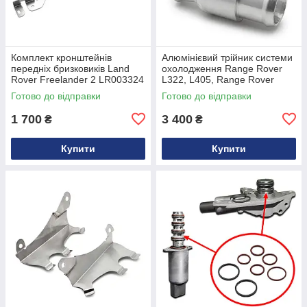
Комплект кронштейнів
Алюмінієвий трійник системи
передніх бризковиків Land
охолодження Range Rover
Rover Freelander 2 LR003324
L322, L405, Range Rover
Sport L494 3.0 V6, 4.4 V8
Готово до відправки
Готово до відправки
LR022718
1 700
3 400
₴
₴
Купити
Купити