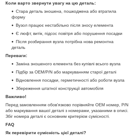
Коли варто звернути увагу на цю деталь:
Стара деталь зношена, пошкоджена або втратила
форму
Вузол працює нестабільно після зносу елемента
Є люфт, витік, підсос повітря або порушення посадки
Після розбирання вузла потрібна нова ремонтна
деталь
Переваги:
Заміна зношеного елемента без купівлі всього вузла
Підбір за OEM/P/N або маркуванням старої деталі
Відновлення посадки, герметичності або роботи вузла
Збереження штатної конструкції автомобіля
Важливо!
Перед замовленням обов'язково порівняйте OEM номер, P/N
або маркування вашої деталі з номерами, указаними в описі.
Збіг номера деталі є основним критерієм сумісності.
FAQ
Як перевірити сумісність цієї деталі?