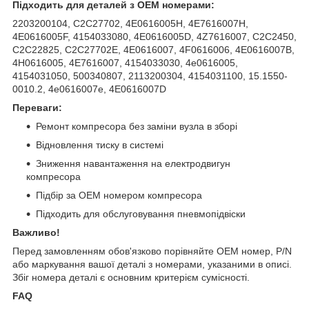
Підходить для деталей з OEM номерами:
2203200104, C2C27702, 4E0616005H, 4E7616007H,
4E0616005F, 4154033080, 4E0616005D, 4Z7616007, C2C2450,
C2C22825, C2C27702E, 4E0616007, 4F0616006, 4E0616007B,
4H0616005, 4E7616007, 4154033030, 4e0616005,
4154031050, 500340807, 2113200304, 4154031100, 15.1550-
0010.2, 4e0616007e, 4E0616007D
Переваги:
Ремонт компресора без заміни вузла в зборі
Відновлення тиску в системі
Зниження навантаження на електродвигун
компресора
Підбір за OEM номером компресора
Підходить для обслуговування пневмопідвіски
Важливо!
Перед замовленням обов'язково порівняйте OEM номер, P/N
або маркування вашої деталі з номерами, указаними в описі.
Збіг номера деталі є основним критерієм сумісності.
FAQ