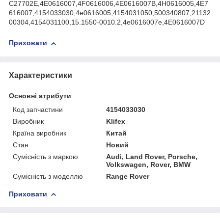
C27702E,4E0616007,4F0616006,4E0616007B,4H0616005,4E7
616007,4154033030,4e0616005,4154031050,500340807,21132
00304,4154031100,15.1550-0010.2,4e0616007e,4E0616007D
Приховати
Характеристики
Основні атрибути
Код запчастини
4154033030
Виробник
Klifex
Країна виробник
Китай
Стан
Новий
Сумісність з маркою
Audi, Land Rover, Porsche,
Volkswagen, Rover, BMW
Сумісність з моделлю
Range Rover
Приховати