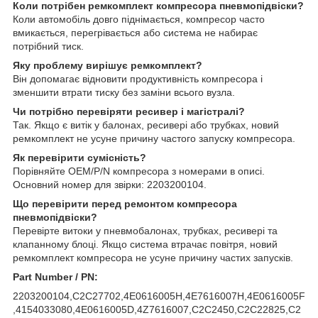
Коли потрібен ремкомплект компресора пневмопідвіски?
Коли автомобіль довго піднімається, компресор часто
вмикається, перегрівається або система не набирає
потрібний тиск.
Яку проблему вирішує ремкомплект?
Він допомагає відновити продуктивність компресора і
зменшити втрати тиску без заміни всього вузла.
Чи потрібно перевіряти ресивер і магістралі?
Так. Якщо є витік у балонах, ресивері або трубках, новий
ремкомплект не усуне причину частого запуску компресора.
Як перевірити сумісність?
Порівняйте OEM/P/N компресора з номерами в описі.
Основний номер для звірки: 2203200104.
Що перевірити перед ремонтом компресора
пневмопідвіски?
Перевірте витоки у пневмобалонах, трубках, ресивері та
клапанному блоці. Якщо система втрачає повітря, новий
ремкомплект компресора не усуне причину частих запусків.
Part Number / PN:
2203200104,C2C27702,4E0616005H,4E7616007H,4E0616005F
,4154033080,4E0616005D,4Z7616007,C2C2450,C2C22825,C2