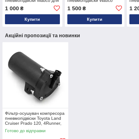
пневмопідвіски Wabco для
пневмопідвіски Wabco
пнев
VW Audi Jaguar Range
Audi A8 D3 | OEM
Merc
1 000
1 500
1 2
₴
₴
Rover Mercedes | OEM
2203200104
Audi
2203200104
220
Купити
Купити
Акційні пропозиції та новинки
Фільтр-осушувач компресора
пневмопідвіски Toyota Land
Cruiser Prado 120, 4Runner,
Lexus GX 470 48950-60020
Готово до відправки