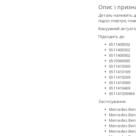
Опис і призн
Деталь належить до
підсос повітря, по
Вакуумний актуато
Підходить до:
6511400502
6511400302
6511400002
6510940065
6511410369
6511410169
6511410269
6511410069
6511410469
651141036964
Застосування:
Mercedes Benz
Mercedes Benz 
Mercedes Benz 
Mercedes Benz
Mercedes Benz