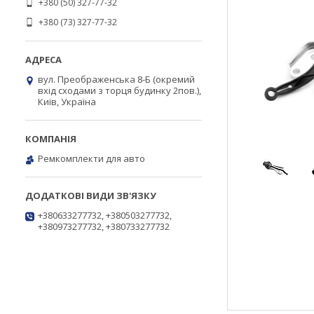
+380 (50) 327-77-32
+380 (73) 327-77-32
вул. Преображенська 8-Б (окремий
вхід сходами з торця будинку 2пов.),
Київ, Україна
Ремкомплекти для авто
+380633277732, +380503277732,
+380973277732, +380733277732