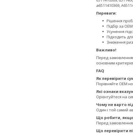
6511410369, 6511400
a6511410369, A6511
Переваги:
Рішення пробл
Підбір за OE
Усунення підс
Підходить дл
Зниження риз
Важливо!
Перед замовленням 
основним критерієм
FAQ
Як перевірити сум
Порівняйте OEM ном
Які ознаки вказу
Орієнтуйтеся на си
Чому не варто п
Один і той самий ав
Що робити, якщо 
Перед замовленням 
Що перевірити пі