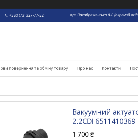
вул. Преображенська 8-Б (окремий вхід 
+380 (73) 327-77-32
ови повернення та обміну товару
Про нас
Контакти
Пос
Вакуумний актуат
2.2CDI 6511410369
1 700 ₴