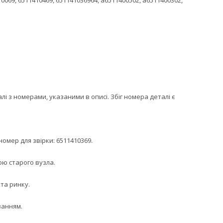
10069, 6511410469, 651141036964, a6511400502, a6511400302,
 з номерами, указаними в описі. Збіг номера деталі є
омер для звірки: 6511410369.
ою старого вузла.
 та ринку.
ванням.