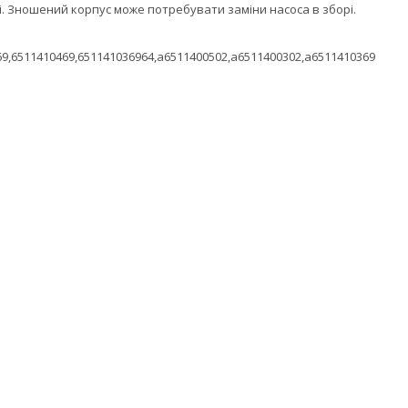
мі. Зношений корпус може потребувати заміни насоса в зборі.
69,6511410469,651141036964,a6511400502,a6511400302,a6511410369