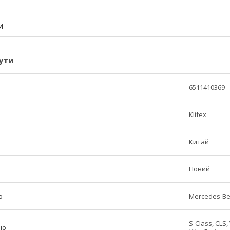
И
ути
6511410369
Klifex
Китай
Новий
ю
Mercedes-B
S-Class, CLS, 
лю