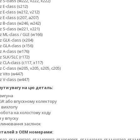
S-class (w222, v222, x222)
E-class (s212)
E-class (w212, v212)
E-class (c207, a207)
 B-class (w246, w242)
S-class (w221, v221)
 ML-class / GLE (w166)
 GLK-class (x204)
 GLA-class (x156)
 A-class (w176)
 SLK/SLC (r172)
CLA-class (c117, x117)
C-class (w205, v205, s205, c205)
 Vito (w447)
 V-class (w447)
ути увагу на цю деталь:
двигуна
GR або впускному колектору
з вихлопу
робота на холостому ходу
я у впуску
клинювання заслінок
еталей з OEM номерами: