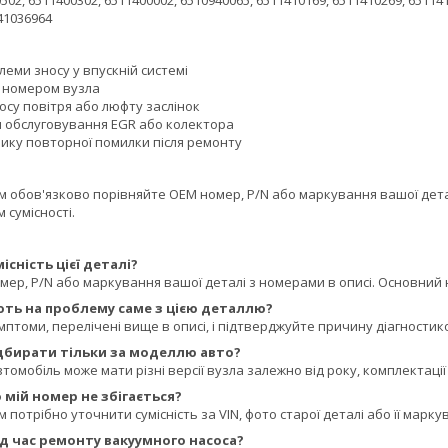
502, 6511400302, 6511400002, 6510940065, 6511410169, 6511410269, 65114
41036964
еми зносу у впускній системі
M номером вузла
осу повітря або люфту заслінок
я обслуговування EGR або колектора
ику повторної помилки після ремонту
обов'язково порівняйте OEM номер, P/N або маркування вашої деталі
 сумісності.
існість цієї деталі?
ер, P/N або маркування вашої деталі з номерами в описі. Основний н
ють на проблему саме з цією деталлю?
мптоми, перелічені вище в описі, і підтверджуйте причину діагностик
ідбирати тільки за моделлю авто?
томобіль може мати різні версії вузла залежно від року, комплектації
мій номер не збігається?
потрібно уточнити сумісність за VIN, фото старої деталі або її марку
д час ремонту вакуумного насоса?