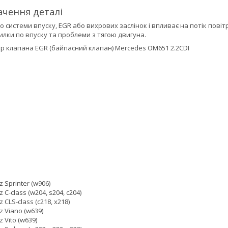
ачення деталі
 системи впуску, EGR або вихрових заслінок і впливає на потік пові
милки по впуску та проблеми з тягою двигуна.
р клапана EGR (байпасний клапан) Mercedes OM651 2.2CDI
 Sprinter (w906)
C-class (w204, s204, c204)
CLS-class (c218, x218)
 Viano (w639)
 Vito (w639)