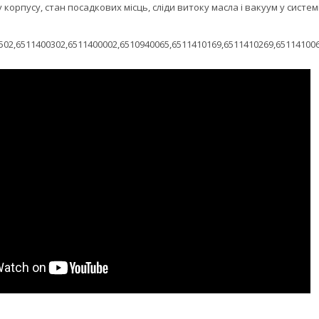
корпусу, стан посадкових місць, сліди витоку масла і вакуум у систе
502,6511400302,6511400002,6510940065,6511410169,6511410269,65114100