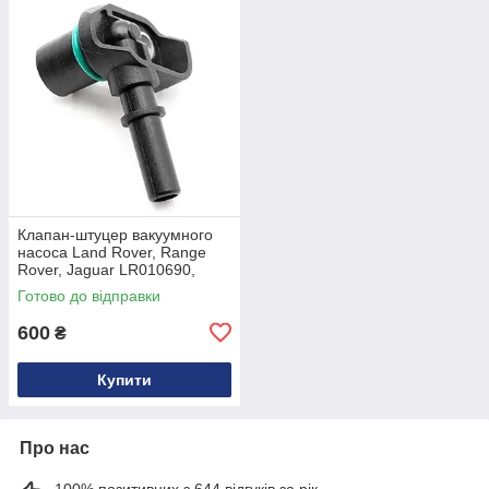
Клапан-штуцер вакуумного
насоса Land Rover, Range
Rover, Jaguar LR010690,
LR048796, LR060475,
Готово до відправки
LR082226
600
₴
Купити
Про нас
100% позитивних з 644 відгуків за рік