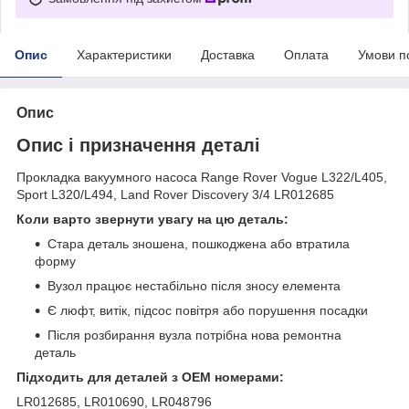
Опис
Характеристики
Доставка
Оплата
Умови п
Опис
Опис і призначення деталі
Прокладка вакуумного насоса Range Rover Vogue L322/L405,
Sport L320/L494, Land Rover Discovery 3/4 LR012685
Коли варто звернути увагу на цю деталь:
Стара деталь зношена, пошкоджена або втратила
форму
Вузол працює нестабільно після зносу елемента
Є люфт, витік, підсос повітря або порушення посадки
Після розбирання вузла потрібна нова ремонтна
деталь
Підходить для деталей з OEM номерами:
LR012685, LR010690, LR048796