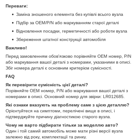
Переваги:
Заміна зношеного елемента без купівлі всього вузла
Підбір за OEM/P/N або маркуванням старої деталі
Відновлення посадки, герметичності або роботи вузла
Збереження штатної конструкції автомобіля
Важливо!
Перед замовленням обов'язково порівняйте OEM номер, P/N
або маркування вашої деталі з номерами, указаними в описі.
Збіг номера деталі є основним критерієм сумісності.
FAQ
Як перевірити сумісність цієї деталі?
Порівняйте OEM номер, P/N або маркування вашої деталі з
номерами в описі. Основний номер для звірки: LR012685.
Які ознаки вказують на проблему саме з цією деталлю?
Орієнтуйтеся на симптоми, перелічені вище в описі, і
підтверджуйте причину діагностикою старого вузла.
Чому не варто підбирати тільки за моделлю авто?
Один і той самий автомобіль може мати різні версії вузла
залежно від року, комплектації та ринку.