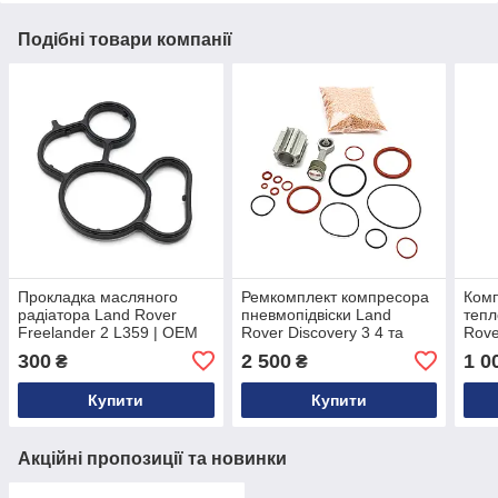
Подібні товари компанії
Прокладка масляного
Ремкомплект компресора
Комп
радіатора Land Rover
пневмопідвіски Land
тепл
Freelander 2 L359 | OEM
Rover Discovery 3 4 та
Rove
LR001262
Range Rover L320 L322
TDV8
300
2 500
1 0
₴
₴
Hitachi | OEM LR061663
LR0
Купити
Купити
Акційні пропозиції та новинки