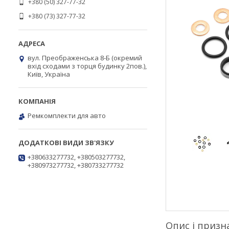
+380 (50) 327-77-32
+380 (73) 327-77-32
вул. Преображенська 8-Б (окремий
вхід сходами з торця будинку 2пов.),
Київ, Україна
Ремкомплекти для авто
+380633277732, +380503277732,
+380973277732, +380733277732
Опис і призн