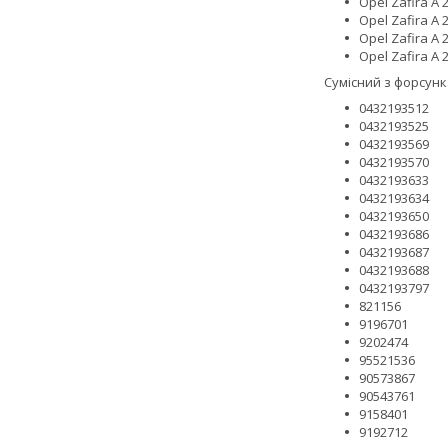
Opel Zafira A 
Opel Zafira A 
Opel Zafira A 
Opel Zafira A 
Сумісний з форсунк
0432193512
0432193525
0432193569
0432193570
0432193633
0432193634
0432193650
0432193686
0432193687
0432193688
0432193797
821156
9196701
9202474
95521536
90573867
90543761
9158401
9192712