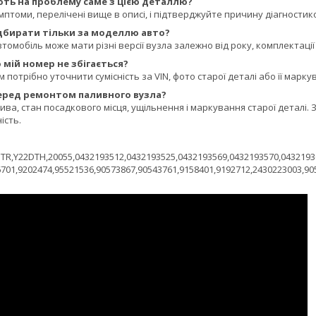
ють на проблему саме з цією деталлю?
мптоми, перелічені вище в описі, і підтверджуйте причину діагностик
ідбирати тільки за моделлю авто?
томобіль може мати різні версії вузла залежно від року, комплектації
мій номер не збігається?
потрібно уточнити сумісність за VIN, фото старої деталі або її марку
еред ремонтом паливного вузла?
ива, стан посадкового місця, ущільнення і маркування старої деталі
ість.
TR,Y22DTH,20055,0432193512,0432193525,0432193569,0432193570,0432193
701,9202474,95521536,90573867,90543761,9158401,9192712,2430223003,90