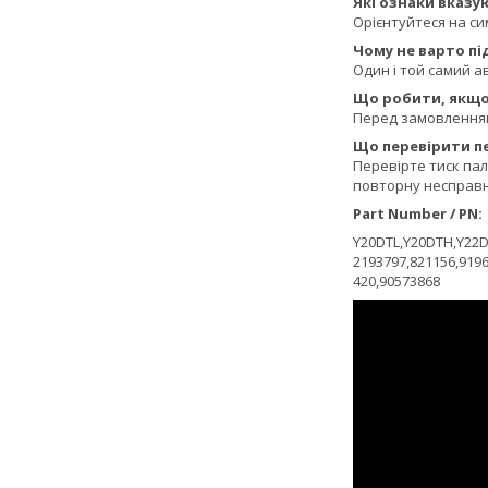
Які ознаки вказу
Орієнтуйтеся на си
Чому не варто п
Один і той самий ав
Що робити, якщо 
Перед замовленням 
Що перевірити п
Перевірте тиск пал
повторну несправн
Part Number / PN:
Y20DTL,Y20DTH,Y22D
2193797,821156,9196
420,90573868