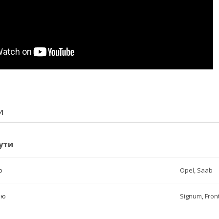
И
ути
ю
Opel, Saab
лю
Signum, Fron