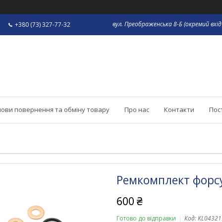
вул. Преображенська 8-Б (окремий вхід 
+380 (73) 327-77-32
ови повернення та обміну товару
Про нас
Контакти
Пос
Ремкомплект форсун
600 ₴
Готово до відправки
Код:
KL04321