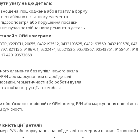
ути увагу на цю деталь:
 зношена, пошкоджена або втратила форму
 нестабільно після зносу елемента
, підсос повітря або порушення посадки
ання вузла потрібна нова ремонтна деталь
еталей з OEM номерами:
DTR, Y22DTH, 20055, 0432193512, 0432193525, 0432193569, 0432193570, 043
97, 821156, 9196701, 9202474, 95521536, 90573867, 90543761, 9158401, 919
 17 420, 90573868
ого елемента без купівлі всього вузла
/P/N або маркуванням старої деталі
посадки, герметичності або роботи вузла
татної конструкції автомобіля
обов'язково порівняйте OEM номер, P/N або маркування вашої деталі
 сумісності.
існість цієї деталі?
ер, P/N або маркування вашої деталі з номерами в описі. Основний н