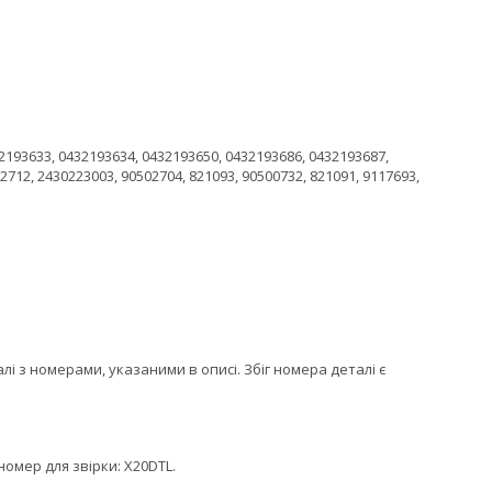
2193633, 0432193634, 0432193650, 0432193686, 0432193687,
2712, 2430223003, 90502704, 821093, 90500732, 821091, 9117693,
 з номерами, указаними в описі. Збіг номера деталі є
омер для звірки: X20DTL.