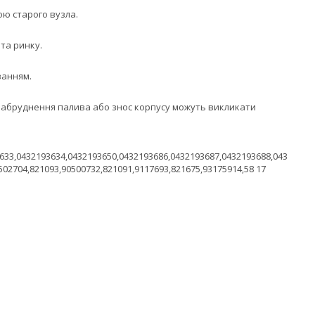
ою старого вузла.
 та ринку.
ванням.
. Забруднення палива або знос корпусу можуть викликати
633,0432193634,0432193650,0432193686,0432193687,0432193688,043
502704,821093,90500732,821091,9117693,821675,93175914,58 17