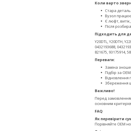
Коли варто зверн
Стара деталь
Вузол працює
Є люфт, витік
Після розбир
Підходить для д
Y20DTL, Y20DTH, Y22
0432193688, 04321937
821675, 93175914, 58
Переваги:
Заміна зношен
Підбір за OEM
Відновлення 
Збереження ш
Важливо!
Перед замовленням 
основним критерієм
FAQ
Як перевірити сум
Порівняйте OEM ном