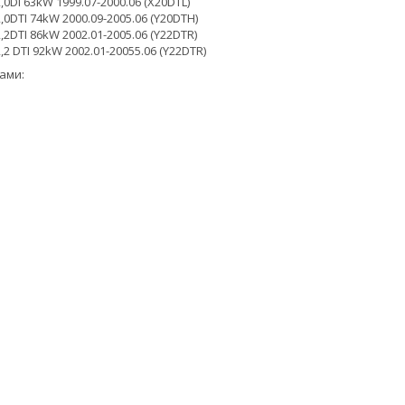
2,0DI 63kW 1999.07-2000.06 (X20DTL)
2,0DTI 74kW 2000.09-2005.06 (Y20DTH)
2,2DTI 86kW 2002.01-2005.06 (Y22DTR)
2,2 DTI 92kW 2002.01-20055.06 (Y22DTR)
ами: