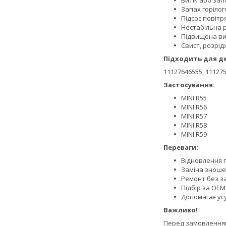
Витік або за
Запах горілог
Підсос повітр
Нестабільна 
Підвищена ви
Свист, розрі
Підходить для д
11127646555, 111275
Застосування:
MINI R55
MINI R56
MINI R57
MINI R58
MINI R59
Переваги:
Відновлення 
Заміна зноше
Ремонт без з
Підбір за OEM
Допомагає усу
Важливо!
Перед замовленням 