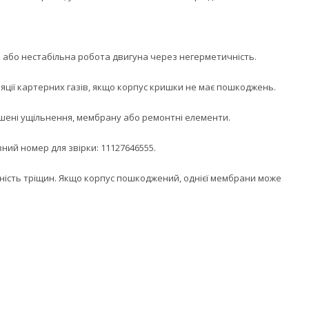
ря або нестабільна робота двигуна через негерметичність.
яції картерних газів, якщо корпус кришки не має пошкоджень.
ошені ущільнення, мембрану або ремонтні елементи.
ний номер для звірки: 11127646555.
ність тріщин. Якщо корпус пошкоджений, однієї мембрани може