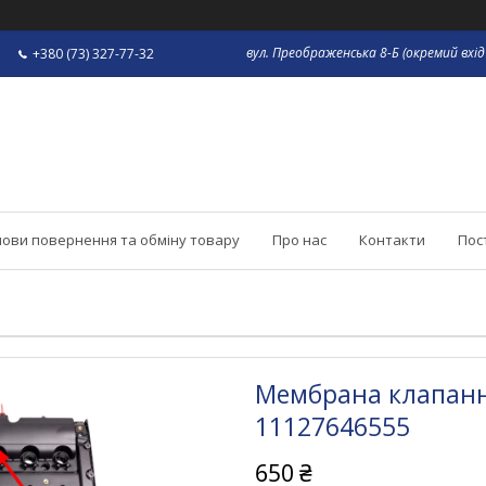
вул. Преображенська 8-Б (окремий вхід 
+380 (73) 327-77-32
ови повернення та обміну товару
Про нас
Контакти
Пос
Мембрана клапанно
11127646555
650 ₴