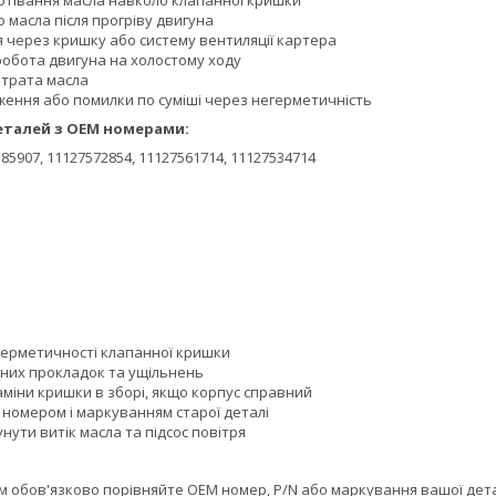
потівання масла навколо клапанної кришки
о масла після прогріву двигуна
я через кришку або систему вентиляції картера
робота двигуна на холостому ходу
трата масла
дження або помилки по суміші через негерметичність
еталей з OEM номерами:
85907, 11127572854, 11127561714, 11127534714
герметичності клапанної кришки
них прокладок та ущільнень
аміни кришки в зборі, якщо корпус справний
 номером і маркуванням старої деталі
нути витік масла та підсос повітря
обов'язково порівняйте OEM номер, P/N або маркування вашої деталі