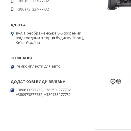
+380 (50) 327-77-32
+380 (73) 327-77-32
вул. Преображенська 8-Б (окремий
вхід сходами з торця будинку 2пов.),
Київ, Україна
Ремкомплекти для авто
+380633277732, +380503277732,
+380973277732, +380733277732