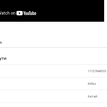
И
ути
11127646555
Klifex
Китай