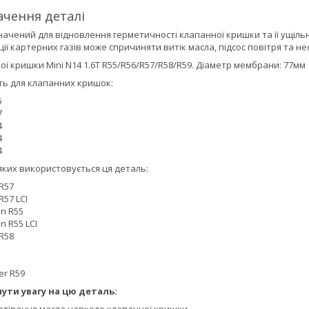
ачення деталі
ачений для відновлення герметичності клапанної кришки та її ущіл
ії картерних газів може спричиняти витік масла, підсос повітря та не
 кришки Mini N14 1.6T R55/R56/R57/R58/R59. Діаметр мембрани: 77мм
ь для клапанних кришок:
5
7
4
4
4
яких використовується ця деталь:
R57
57 LCI
n R55
 R55 LCI
R58
r R59
ути увагу на цю деталь: