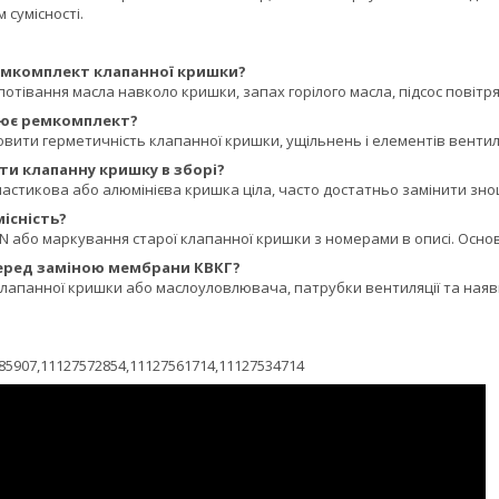
 сумісності.
емкомплект клапанної кришки?
апотівання масла навколо кришки, запах горілого масла, підсос повіт
ює ремкомплект?
овити герметичність клапанної кришки, ущільнень і елементів вентил
ти клапанну кришку в зборі?
ластикова або алюмінієва кришка ціла, часто достатньо замінити зн
місність?
 або маркування старої клапанної кришки з номерами в описі. Основ
еред заміною мембрани КВКГ?
клапанної кришки або маслоуловлювача, патрубки вентиляції та наяв
85907,11127572854,11127561714,11127534714