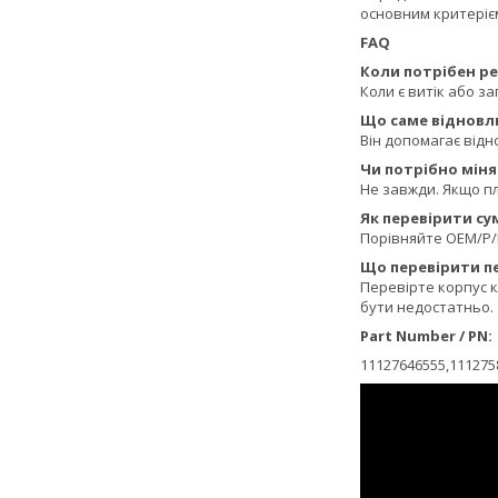
основним критерієм
FAQ
Коли потрібен р
Коли є витік або з
Що саме відновл
Він допомагає відн
Чи потрібно міня
Не завжди. Якщо п
Як перевірити су
Порівняйте OEM/P/N
Що перевірити п
Перевірте корпус 
бути недостатньо.
Part Number / PN:
11127646555,111275