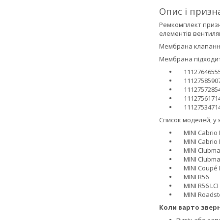
Опис і призн
Ремкомплект призн
елементів вентиляц
Мембрана клапанної
Мембрана підходит
1112764655
1112758590
1112757285
1112756171
1112753471
Список моделей, у 
MINI Cabrio 
MINI Cabrio R
MINI Clubma
MINI Clubman
MINI Coupé 
MINI R56
MINI R56 LCI
MINI Roadste
Коли варто зверн