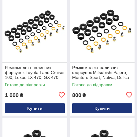
Ремкомплект паливних
Ремкомплект паливних
форсунок Toyota Land Cruiser
форсунок Mitsubishi Pajero,
100, Lexus LX 470, GX 470,
Montero Sport, Nativa, Delica
4Runner, Tundra, Sequoia 4.7
3.0 V6 6G72 MR507376,
Готово до відправки
Готово до відправки
V8 23250-50040
1955004140
1 000
800
₴
₴
Купити
Купити