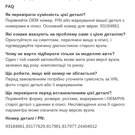
FAQ
Як перевірити сумісність цієї деталі?
Порівняйте OEM номер, P/N або маркування вашої деталі з
номерами в описі. Основний номер для звірки: 93184861.
Які ознаки вказують на проблему саме з цією деталлю?
Орієнтуйтеся на симптоми, перелічені вище в описі, і
підтверджуйте причину діагностикою старого вузла.
Чому не варто підбирати тільки за моделлю авто?
Один і той самий автомобіль може мати різні версії вузла
залежно від року, комплектації та ринку.
Що робити, якщо мій номер не збігається?
Перед замовленням потрібно уточнити сумісність за VIN,
фото старої деталі або її маркуванням.
Що перевірити перед встановленням цієї деталі?
Порівняйте форму, розміри, роз’єми, маркування і OEM/P/N
старої деталі з даними в описі. Неспівпадіння хоча б одного
параметра може означати іншу версію вузла.
Номер деталі / PN:
93184861,93177629,817981,817977,24404012