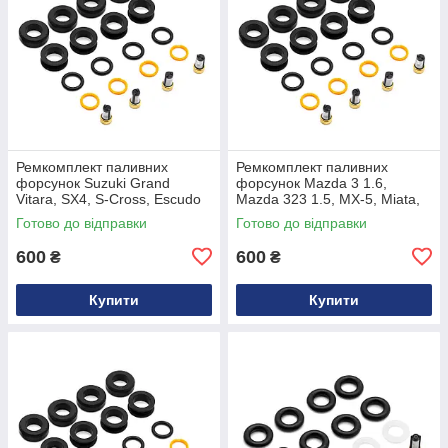
Ремкомплект паливних
Ремкомплект паливних
форсунок Suzuki Grand
форсунок Mazda 3 1.6,
Vitara, SX4, S-Cross, Escudo
Mazda 323 1.5, MX-5, Miata,
2.0 та Swift 1.3, 1.5
Axela, Demio, Verisa
Готово до відправки
Готово до відправки
1571065J00
1955003310, BP4W13250,
1955005110
600
600
₴
₴
Купити
Купити