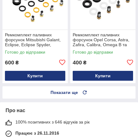
Ремкомплект паливних
Ремкомплект паливних
форсунок Mitsubishi Galant,
форсунок Opel Corsa, Astra,
Eclipse, Eclipse Spyder,
Zafira, Calibra, Omega B та
Outlander, Airtrek 2.4 4G69
Vectra B 817406, 817455,
Готово до відправки
Готово до відправки
1465A051
0280155709
600
400
₴
₴
Купити
Купити
Показати ще
Про нас
100% позитивних з 646 відгуків за рік
Працює з 26.11.2016