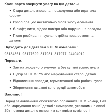
Коли варто звернути увагу на цю деталь:
Стара деталь зношена, пошкоджена або втратила
форму
Вузол працює нестабільно після зносу елемента
Є люфт, витік, підсос повітря або порушення посадки
Після розбирання вузла потрібна нова ремонтна
деталь
Підходить для деталей з OEM номерами:
93184861, 93177629, 817981, 817977, 24404012
Переваги:
Заміна зношеного елемента без купівлі всього вузла
Підбір за OEM/P/N або маркуванням старої деталі
Відновлення посадки, герметичності або роботи вузла
Збереження штатної конструкції автомобіля
Важливо!
Перед замовленням обов'язково порівняйте OEM номер, P/N
або маркування вашої деталі з номерами, указаними в описі.
Збіг номера деталі є основним критерієм сумісності.