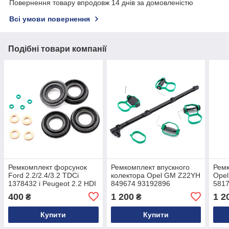
Повернення товару впродовж 14 днів за домовленістю
Всі умови повернення
Подібні товари компанії
Ремкомплект форсунок
Ремкомплект впускного
Рем
Ford 2.2/2.4/3.2 TDCi
колектора Opel GM Z22YH
Opel
1378432 і Peugeot 2.2 HDI
849674 93192896
5817
1980J7
400
1 200
1 2
₴
₴
Купити
Купити