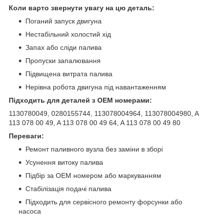
Коли варто звернути увагу на цю деталь:
Поганий запуск двигуна
Нестабільний холостий хід
Запах або сліди палива
Пропуски запалювання
Підвищена витрата палива
Нерівна робота двигуна під навантаженням
Підходить для деталей з OEM номерами:
1130780049, 0280155744, 113078004964, 113078004980, A
113 078 00 49, A 113 078 00 49 64, A 113 078 00 49 80
Переваги:
Ремонт паливного вузла без заміни в зборі
Усунення витоку палива
Підбір за OEM номером або маркуванням
Стабілізація подачі палива
Підходить для сервісного ремонту форсунки або
насоса