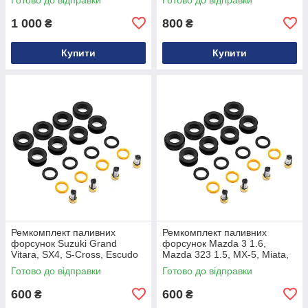
V8 23250-50040
1955004140
1 000
800
₴
₴
Купити
Купити
Ремкомплект паливних
Ремкомплект паливних
форсунок Suzuki Grand
форсунок Mazda 3 1.6,
Vitara, SX4, S-Cross, Escudo
Mazda 323 1.5, MX-5, Miata,
2.0 та Swift 1.3, 1.5
Axela, Demio, Verisa
Готово до відправки
Готово до відправки
1571065J00
1955003310, BP4W13250,
1955005110
600
600
₴
₴