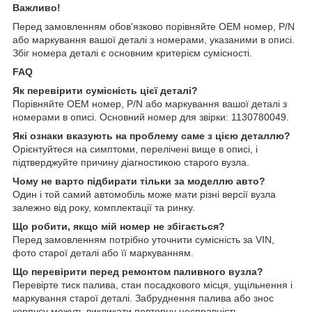
Важливо!
Перед замовленням обов'язково порівняйте OEM номер, P/N
або маркування вашої деталі з номерами, указаними в описі.
Збіг номера деталі є основним критерієм сумісності.
FAQ
Як перевірити сумісність цієї деталі?
Порівняйте OEM номер, P/N або маркування вашої деталі з
номерами в описі. Основний номер для звірки: 1130780049.
Які ознаки вказують на проблему саме з цією деталлю?
Орієнтуйтеся на симптоми, перелічені вище в описі, і
підтверджуйте причину діагностикою старого вузла.
Чому не варто підбирати тільки за моделлю авто?
Один і той самий автомобіль може мати різні версії вузла
залежно від року, комплектації та ринку.
Що робити, якщо мій номер не збігається?
Перед замовленням потрібно уточнити сумісність за VIN,
фото старої деталі або її маркуванням.
Що перевірити перед ремонтом паливного вузла?
Перевірте тиск палива, стан посадкового місця, ущільнення і
маркування старої деталі. Забруднення палива або знос
корпусу можуть викликати повторну несправність.