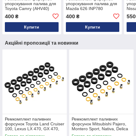
упорскування палива для
упорскування палива для
упор
Toyota Camry (AHV40)
Mazda 626 INP780
Niss
232500H030
FS0113250A
1660
400
400
550
₴
₴
fby1
Купити
Купити
Акційні пропозиції та новинки
Ремкомплект паливних
Ремкомплект паливних
форсунок Toyota Land Cruiser
форсунок Mitsubishi Pajero,
100, Lexus LX 470, GX 470,
Montero Sport, Nativa, Delica
4Runner, Tundra, Sequoia 4.7
3.0 V6 6G72 MR507376,
Готово до відправки
Готово до відправки