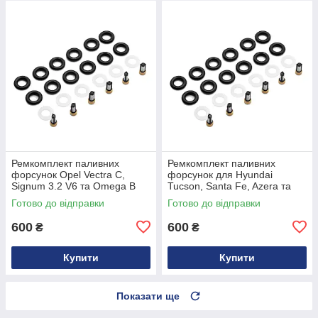
Ремкомплект паливних
Ремкомплект паливних
форсунок Opel Vectra C,
форсунок для Hyundai
Signum 3.2 V6 та Omega B
Tucson, Santa Fe, Azera та
2.5, 3.0 V6 93172752,
Kia Opirus 2.7 3.0 V6
Готово до відправки
Готово до відправки
5817412, 817439
3531037150, 3531023600,
353103C400
600
600
₴
₴
Купити
Купити
Показати ще