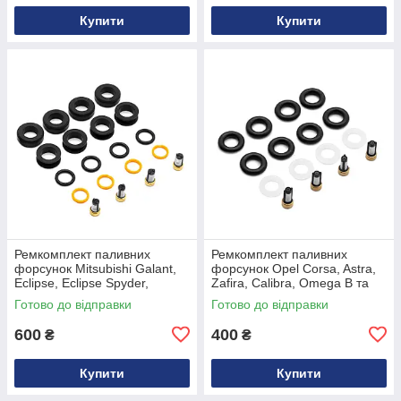
Купити
Купити
Ремкомплект паливних
Ремкомплект паливних
форсунок Mitsubishi Galant,
форсунок Opel Corsa, Astra,
Eclipse, Eclipse Spyder,
Zafira, Calibra, Omega B та
Outlander, Airtrek 2.4 4G69
Vectra B 817406, 817455,
Готово до відправки
Готово до відправки
1465A051
0280155709
600
400
₴
₴
Купити
Купити