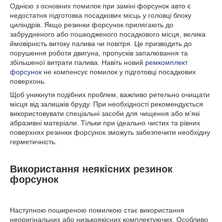
Однією з основних помилок при заміні форсунок авто є
недостатня підготовка посадкових місць у головці блоку
циліндрів. Якщо резинки форсунок прилягають до
забрудненого або пошкодженого посадкового місця, велика
ймовірність витоку палива чи повітря. Це призводить до
порушення роботи двигуна, пропусків запалювання та
збільшеної витрати палива. Навіть новий
ремкомплект
форсунок
не компенсує помилок у підготовці посадкових
поверхонь.
Щоб уникнути подібних проблем, важливо ретельно очищати
місця від залишків бруду. При необхідності рекомендується
використовувати спеціальні засоби для чищення або м'які
абразивні матеріали. Тільки при ідеально чистих та рівних
поверхнях резинки форсунок зможуть забезпечити необхідну
герметичність.
Використання неякісних резинок
форсунок
Наступною поширеною помилкою стає використання
неоригінальних або низькоякісних комплектуючих. Особливо