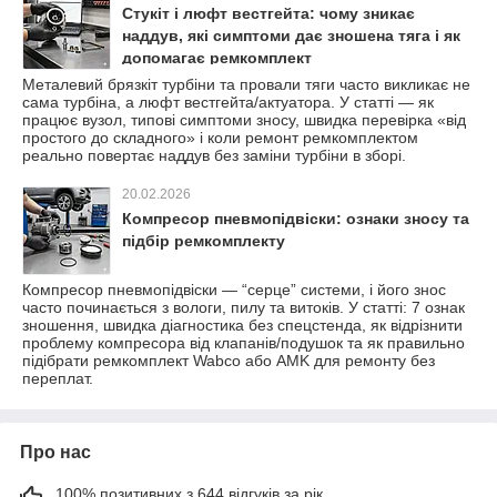
Стукіт і люфт вестгейта: чому зникає
наддув, які симптоми дає зношена тяга і як
допомагає ремкомплект
Металевий брязкіт турбіни та провали тяги часто викликає не
сама турбіна, а люфт вестгейта/актуатора. У статті — як
працює вузол, типові симптоми зносу, швидка перевірка «від
простого до складного» і коли ремонт ремкомплектом
реально повертає наддув без заміни турбіни в зборі.
20.02.2026
Компресор пневмопідвіски: ознаки зносу та
підбір ремкомплекту
Компресор пневмопідвіски — “серце” системи, і його знос
часто починається з вологи, пилу та витоків. У статті: 7 ознак
зношення, швидка діагностика без спецстенда, як відрізнити
проблему компресора від клапанів/подушок та як правильно
підібрати ремкомплект Wabco або AMK для ремонту без
переплат.
Про нас
100% позитивних з 644 відгуків за рік