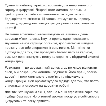
Одним із найпопулярніших ароматів для енергетичного
заряду є цитрусові. Яскраві ноти лимона, апельсина,
грейпфрута та лайма моментально асоціюються з
бадьорістю та свіжістю. Ці запахи стимулюють нервову
систему, підвищуючи концентрацію уваги та покращуючи
настрій.
Не менш ефективно налаштовують на активний день
аромати м'яти та евкаліпту. Їх прохолодне і освіжаюче
звучання немов струшує організм, допомагаючи швидше
прокинутися або впоратися із сонливістю. М'ятні нотки
підходять для тих, хто проводить багато часу за кермом,
оскільки вони знижують втому та сприяють підтримці високої
концентрації.
Розмарин — це аромат, який допомагає не лише відновити
сили, а й покращити когнітивні здібності. Його пряні, злегка
дерев'яні ноти стимулюють пам'ять та підвищують
концентрацію. Цей аромат чудово підійде для тих, хто часто
стикається зі стресом на дорозі чи роботі.
Для тих, хто шукає м'якіші, але не менш ефективні варіанти,
підійде бергамот. Його тонкий аромат поєднує в собі свіжість
цитрусових та легку пряність.