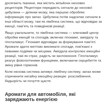
досягають тканини, яка містить мільйони нюхових
рецепторів. Рецептори передають сигнали до нюхової
цибулини — ділянки мозку, яка першою обробляє
інформацію про запах. Цибулина потім надсилає сигнали в
інші області мозку, такі як лімбічна система, що відповідає за
емоції, пам'ять та поведінкові реакції.
Якщо узагальнити, то лімбічна система — ключовий центр
обробки емоцій та спогадів, включає гіпокамп, амігдалу та
гіпоталамус. Гіпокамп відповідає за формування пам'яті.
Аромати здатні миттєво викликати спогади, пов'язані з
певними подіями чи місцями. Амігдала контролює емоційні
реакції, такі як страх, радість чи заспокоєння. Гіпоталамус
реагує фізіологічними функціями, включаючи серцебиття та
зміну рівня гормонів.
Коли нюхова система активує лімбічну систему, запах може
спричинити негайну емоційну реакцію: розслаблення,
бадьорість чи почуття щастя.
Аромати для автомобіля, які
заряджають енергією