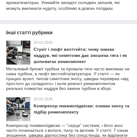
ароматизаторах. Уникайте занадто солодких запахів, які
можуть викликати нудоту, особливо в довгих поїздках.
Інші статті рубрики
20.02.2026
Стукіт і люфт вестгейта: чому зникає
наддув, які симптоми дає зношена тяга і як
допомагає ремкомплект
Металевий брязкіт турбіни та провали тяги часто викликає не
сама турбіна, а люфт вестгейта/актуатора. У статті — як
працює вузол, типові симптоми зносу, швидка перевірка «від
простого до складного» і коли ремонт ремкомплектом
реально повертає наддув без заміни турбіни в зборі.
20.02.2026
Компресор пневмопідвіски: ознаки зносу та
підбір ремкомплекту
Компресор пневмопідвіски — “серце” системи, і його знос
часто починається з вологи, пилу та витоків. У статті: 7 ознак
зношення, швидка діагностика без спецстенда, як відрізнити