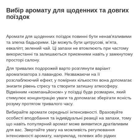
Вибір аромату для щоденних та довгих
поїздок
Аромати для щоденних поїздок повинні бути ненав'язливими
та злегка бадьорими. Це можуть бути цитрусові, м'ята,
евкаліпт, зелений чай. Ці запахи не втомлюють при частому
використанні та залишаються приємними навіть у замкнутому
просторі салону.
Для тривалих подорожей варто розглянути варіант
ароматизатора з лавандою. Незважаючи на її
розслаблюючий ефект, у помірних кількостях вона допомагає
знизити рівень стресу та створити затишну атмосферу.
Відмінним «компаньйоном» у поїздці буде розмарин, який
стимулює концентрацію уваги та допомагає зберігати ясність
розуму протягом тривалого часу.
Вибирайте аромати середньої інтенсивності. Враховуйте
особисті вподобання та індивідуальні реакції на запахи, тому
що навіть популярний аромат може виявитися дратівливим
для вас. Звертайте увагу на можливість регулювання
інтенсивності аромату, наприклад, гелевих або рідких