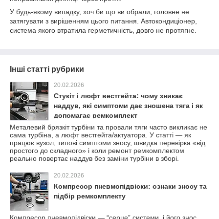
У будь-якому випадку, хоч би що ви обрали, головне не
затягувати з вирішенням цього питання. Автокондиціонер,
система якого втратила герметичність, довго не протягне.
Інші статті рубрики
20.02.2026
Стукіт і люфт вестгейта: чому зникає
наддув, які симптоми дає зношена тяга і як
допомагає ремкомплект
Металевий брязкіт турбіни та провали тяги часто викликає не
сама турбіна, а люфт вестгейта/актуатора. У статті — як
працює вузол, типові симптоми зносу, швидка перевірка «від
простого до складного» і коли ремонт ремкомплектом
реально повертає наддув без заміни турбіни в зборі.
20.02.2026
Компресор пневмопідвіски: ознаки зносу та
підбір ремкомплекту
Компресор пневмопідвіски — “серце” системи, і його знос