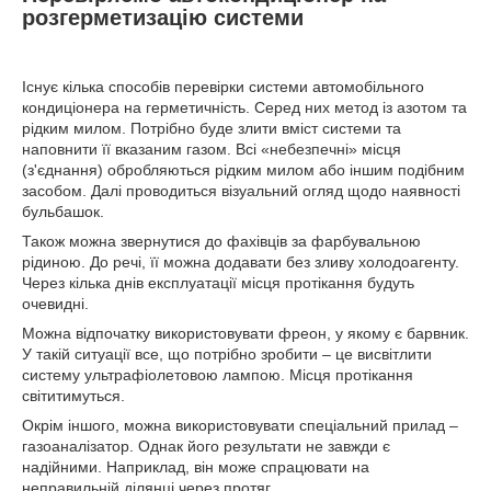
розгерметизацію системи
Існує кілька способів перевірки системи автомобільного
кондиціонера на герметичність. Серед них метод із азотом та
рідким милом. Потрібно буде злити вміст системи та
наповнити її вказаним газом. Всі «небезпечні» місця
(з'єднання) обробляються рідким милом або іншим подібним
засобом. Далі проводиться візуальний огляд щодо наявності
бульбашок.
Також можна звернутися до фахівців за фарбувальною
рідиною. До речі, її можна додавати без зливу холодоагенту.
Через кілька днів експлуатації місця протікання будуть
очевидні.
Можна відпочатку використовувати фреон, у якому є барвник.
У такій ситуації все, що потрібно зробити – це висвітлити
систему ультрафіолетовою лампою. Місця протікання
світитимуться.
Окрім іншого, можна використовувати спеціальний прилад –
газоаналізатор. Однак його результати не завжди є
надійними. Наприклад, він може спрацювати на
неправильній ділянці через протяг.