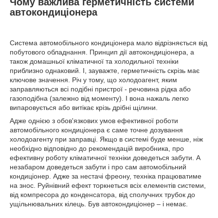
Чому важлива герметичність системи
автокондиціонера
Система автомобільного кондиціонера мало відрізняється від
побутового обладнання. Принцип дії автокондиціонера, а
також домашньої кліматичної та холодильної техніки
приблизно однаковий. І, зауважте, герметичність скрізь має
ключове значення. Річ у тому, що холодоагент, яким
заправляються всі подібні пристрої - речовина рідка або
газоподібна (залежно від моменту). І вона нажаль легко
випаровується або витікає крізь дрібні щілини.
Адже однією з обов'язкових умов ефективної роботи
автомобільного кондиціонера є саме точне дозування
холодоагенту при заправці. Якщо в системі буде менше, ніж
необхідно відповідно до рекомендацій виробника, про
ефективну роботу кліматичної техніки доведеться забути. А
незабаром доведеться забути і про сам автомобільний
кондиціонер. Адже за нестачі фреону, техніка працюватиме
на знос. Руйнівний ефект торкнеться всіх елементів системи,
від компресора до конденсатора, від сполучних трубок до
ущільнювальних кілець. Був автокондиціонер – і немає.