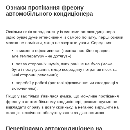
Ознаки протікання фреону
автомобільного кондиціонера
Оскільки витік холодоагенту із системи автокондиціонера
рідко буває дуже інтенсивним із самого початку, перші ознаки
можна не помітити, якщо не звертати уваги. Серед них:
зниження ефективності (техніка постійно працює,
але температуру «не дотягує»);
поява сторонніх шумів, яких раніше не було (може
бути і постукування, якщо всередину потрапив пісок та
інші сторонні речовини);
перебої у роботі (раптові відключення чи складнощі з
включенням).
Якщо у вас тільки з'явилася думка, що можливе протікання
фреону в автомобільному кондиціонері, рекомендуємо не
відкладати справу в довгу скриньку, а негайно вирушити на
станцію технічного обслуговування за діагностикою.
Перевіряємо автокондиціонер на