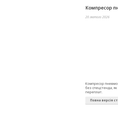
Компресор пн
20 лютого 2026
Компресор пневмопі
без спецстенда, я
переплат.
Повна версія ст