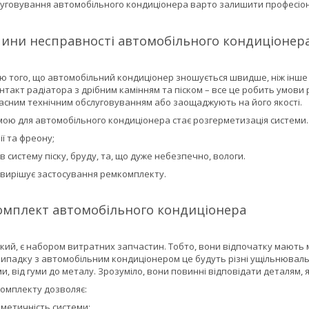
луговування автомобільного кондиціонера варто залишити професіо
ини несправності автомобільного кондиціонер
того, що автомобільний кондиціонер зношується швидше, ніж інше кл
контакт радіатора з дрібним камінням та піском – все це робить умови 
часним технічним обслуговуванням або заощаджують на його якості.
ю для автомобільного кондиціонера стає розгерметизація системи. 
ії та фреону;
 систему піску, бруду, та, що дуже небезпечно, вологи.
вирішує застосування ремкомплекту.
омплект автомобільного кондиціонера
кий, є набором витратних запчастин. Тобто, вони відпочатку мають м
випадку з автомобільним кондиціонером це будуть різні ущільнюваль
, від гуми до металу. Зрозуміло, вони повинні відповідати деталям, як
омплекту дозволяє:
рметичність системи;