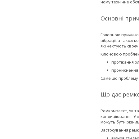
чому технічне обс
Основні прич
Головною причиною 
вібрації, а також 
які нехтують своє
Ключовою проблемо
протікання ол
проникнення в
Саме цю проблему 
Що дає ремк
Ремкомплект, як та
кондиціювання. У 
можуть бути різними
Застосування ремк
відновити ге