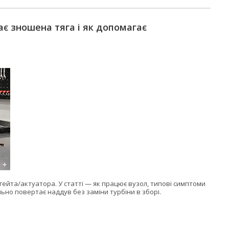
ає зношена тяга і як допомагає
гейта/актуатора. У статті — як працює вузол, типові симптоми
ьно повертає наддув без заміни турбіни в зборі.