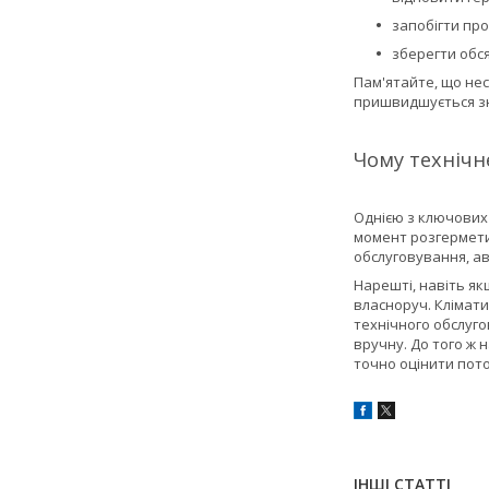
запобігти про
зберегти обсяг
Пам'ятайте, що не
пришвидшується зн
Чому технічн
Однією з ключових
момент розгермети
обслуговування, а
Нарешті, навіть як
власноруч. Клімати
технічного обслуго
вручну. До того ж 
точно оцінити пот
ІНШІ СТАТТІ