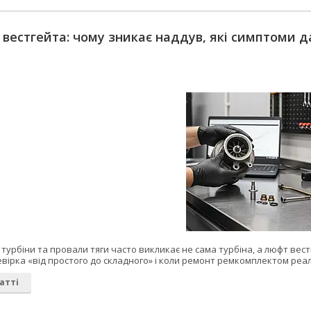
т вестгейта: чому зникає наддув, які симптоми д
т
турбіни та провали тяги часто викликає не сама турбіна, а люфт вест
вірка «від простого до складного» і коли ремонт ремкомплектом реал
атті