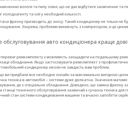
никненню вологи та пилу зовні, що не дає відбутися засміченню та пе
 холодоагенту та олії у необхідній кількості.
стача фреону призводить до зносу. Такий кондиціонер не тільки не 
ошування. Зокрема, проблеми виникнуть з компресором, а це цінни
е обслуговування авто кондиціонера краще дов
 переваг ремкомплекту є можливість заощадити на подальшому ремон
зації обладнання. Якщо застосовувати ремкомплект з профілактично
втомобільний кондиціонер ніколи не завдасть вам проблем.
що ви придбали все необхідне онлайн за максимально вигідною ціною
чна техніка в автомобілі – системи дуже делікатна. Значення матиме
вування, де є спеціальне обладнання. Доведено, що заміна фреону з
на станції технічного обслуговування зазвичай є сучасна техніка дл
очний стан системи кондиціювання машини та вчасно запобігти серй