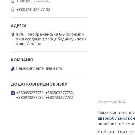
+380 (50) 327-77-32
+380 (73) 327-77-32
вул. Преображенська 8-Б (окремий
вхід сходами з торця будинку 2пов.),
Київ, Україна
Ремкомплекти для авто
+380633277732, +380503277732,
+380973277732, +380733277732
28 лютого 2024
Кліматична техніка
автомобільний ко
виробників. Не має
У цій статті ми по