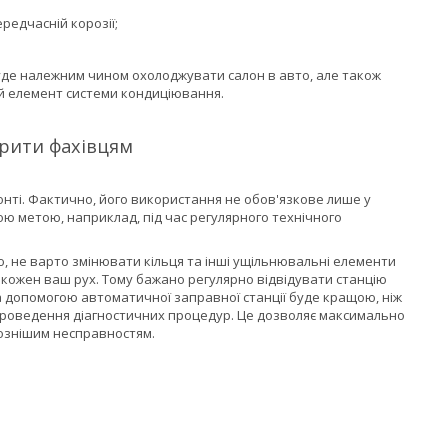
редчасній корозії;
буде належним чином охолоджувати салон в авто, але також
й елемент системи кондиціювання.
ірити фахівцям
ті. Фактично, його використання не обов'язкове лише у
ю метою, наприклад, під час регулярного технічного
, не варто змінювати кільця та інші ущільнювальні елементи
 кожен ваш рух. Тому бажано регулярно відвідувати станцію
а допомогою автоматичної заправної станції буде кращою, ніж
я проведення діагностичних процедур. Це дозволяє максимально
ознішим несправностям.