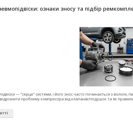
евмопідвіски: ознаки зносу та підбір ремкомпл
двіски — “серце” системи, і його знос часто починається з вологи, пи
к відрізнити проблему компресора від клапанів/подушок та як прави
атті