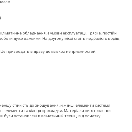
налам.
а
іматичне обладнання, є умови експлуатації. Тряска, постійні
роботи дуже важкими. На другому місці стоїть недбалість водіїв,
Це призводить відразу до кількох неприємностей:
еншу стійкість до зношування, ніж інші елементи системи
ні елементи та кільця прокладки. Матеріали виготовлення
і були встановлені в кліматичній техніці від початку.