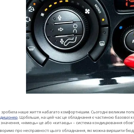
 зробила наше життя набагато комфортнішим. Сьогодні великим попит
ндиціонер
. Щобільше, на цей час це обладнання є частиною базової к
 значення, «німець» це або «китаєць» – система кондиціювання обов'
говоримо про несправності цього обладнання, які можна вирішити бю