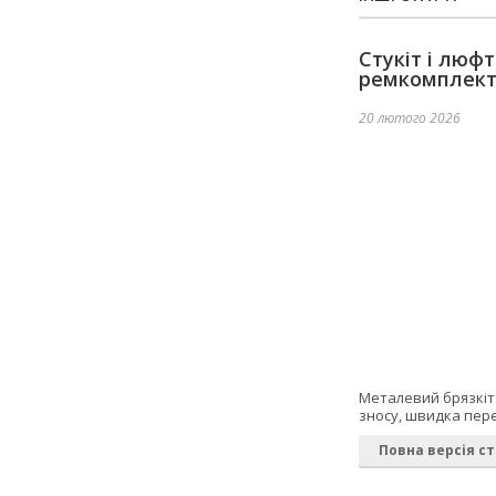
Стукіт і люф
ремкомплек
20 лютого 2026
Металевий брязкіт 
зносу, швидка пере
Повна версія ст