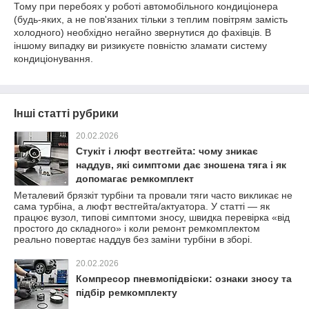
Тому при перебоях у роботі автомобільного кондиціонера
(будь-яких, а не пов'язаних тільки з теплим повітрям замість
холодного) необхідно негайно звернутися до фахівців. В
іншому випадку ви ризикуєте повністю зламати систему
кондиціонування.
Інші статті рубрики
20.02.2026
Стукіт і люфт вестгейта: чому зникає
наддув, які симптоми дає зношена тяга і як
допомагає ремкомплект
Металевий брязкіт турбіни та провали тяги часто викликає не
сама турбіна, а люфт вестгейта/актуатора. У статті — як
працює вузол, типові симптоми зносу, швидка перевірка «від
простого до складного» і коли ремонт ремкомплектом
реально повертає наддув без заміни турбіни в зборі.
20.02.2026
Компресор пневмопідвіски: ознаки зносу та
підбір ремкомплекту