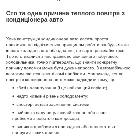
Сто та одна причина теплого повітря з
кондиціонера авто
Хоча конструкція кондиціонера авто досить проста і
практично не відрізняється принципом роботи від будь-якого
іншого холодильного обладнання, не варто розслаблятися.
Ті, хто стикалися з несправністю звичайного побутового
холодильника, точно підтвердять, що знайти конкретну
причину поломки може бути дуже непросто. З автомобільною
кліматичною технікою ті самі проблеми. Наприклад, тепле
повітря з кондиціонера авто може надходити тому, що:
збиті налаштування (і це найкращий варіант);
надто низький рівень холодоагенту;
спостерігається засмічення системи;
вийшов з ладу регулюючий клапан або є інші
проблеми з роботою компресора;
виникли проблеми з проводкою або недостатньо
напруги з інших причин;