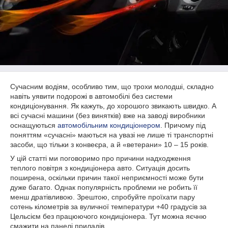
Сучасним водіям, особливо тим, що трохи молодші, складно
навіть уявити подорожі в автомобілі без системи
кондиціонування. Як кажуть, до хорошого звикають швидко. А
всі сучасні машини (без винятків) вже на заводі виробники
оснащуються
автомобільним кондиціонером
. Причому під
поняттям «сучасні» маються на увазі не лише ті транспортні
засоби, що тільки з конвеєра, а й «ветерани» 10 – 15 років.
У цій статті ми поговоримо про причини надходження
теплого повітря з кондиціонера авто. Ситуація досить
поширена, оскільки причин такої неприємності може бути
дуже багато. Однак популярність проблеми не робить її
менш дратівливою. Зрештою, спробуйте проїхати пару
сотень кілометрів за вуличної температури +40 градусів за
Цельсієм без працюючого кондиціонера. Тут можна яєчню
смажити на панелі приладів.