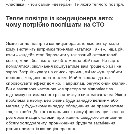
«ластівка» - той самий «ветеран». І ніякого теплого повітря.
Тепле повітря із кондиціонера авто:
чому потрібно поспішати на СТО
Якщо тепле повітря з кондиціонера авто дме влітку, мало
кому вистачить витримки тижнями кататися «як є». Інша річ,
коли «кондей» став барахлити у так званий оксамитовий
сезон, коли і без нього начебто можна обійтися. Не варто
помилятися, зволікання коштуватиме вам грошей, хай і не
зараз. Зверніть увагу на список причин, які можуть зробити
повітря з кондиціонера теплим. Майже кожна здатна
спровокувати ефект доміно. Наприклад, регулюючий клапан.
Він є важливою частиною компресора та відповідає за
підтримку оптимального рівня тиску в системі загалом. Якщо
проблема в ньому, цей рівень буде занадто великим або
малим, у будь-якому випадку, обладнання не працюватиме
так, як треба. До того ж надлишок тиску фреону призведе до
розгерметизації системи, протікання, швидкого зменшення
обсягу холодоагенту, проникнення бруду та засмічення
різних елементів кондиціонера авто.