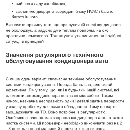
вийшов з ладу запобіжник;
заклинило дверцята всередині блоку HVAC і багато,
багато іншого.
Визначити причину того, що при вуличній спеці кондиціонер
не охолоджує, а радісно дме теплим повітрям, на око
практично неможливо. Тож як уникнути виникнення подібної
ситуації в принципі?
Значення регулярного технічного
обслуговування кондиціонера авто
Є лише один варіант: своєчасне технічне обслуговування
системи кондиціонування. Порада банальна, але вкрай
ефективна. Річ у тому, що, як і в будь-якій іншій системі, всі
елементи автокондиціонера пов'язані між собою. Таким
чином, незначна несправність однієї деталі здатна перерости
у значну проблему для всього обладнання. Тому не варто
заощаджувати на ТО. Воно потрібне із регулярністю.
Особливе значення має заправка кондиціонера авто, а також
чистка системи. Ці процедури необхідно виконувати раз на 2
- 3 роки для нової машини й щорічно, якщо ви ваша