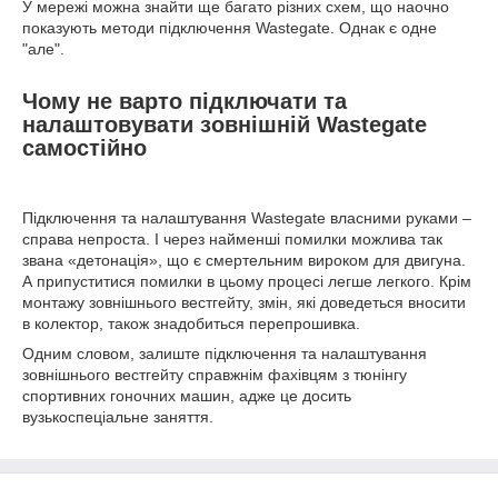
У мережі можна знайти ще багато різних схем, що наочно
показують методи підключення Wastegate. Однак є одне
"але".
Чому не варто підключати та
налаштовувати зовнішній Wastegate
самостійно
Підключення та налаштування Wastegate власними руками –
справа непроста. І через найменші помилки можлива так
звана «детонація», що є смертельним вироком для двигуна.
А припуститися помилки в цьому процесі легше легкого. Крім
монтажу зовнішнього вестгейту, змін, які доведеться вносити
в колектор, також знадобиться перепрошивка.
Одним словом, залиште підключення та налаштування
зовнішнього вестгейту справжнім фахівцям з тюнінгу
спортивних гоночних машин, адже це досить
вузькоспеціальне заняття.