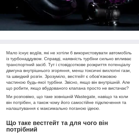
Мало існує водіїв, які не хотіли б використовувати автомобіль
із турбонаддувом. Справді, наявність турбіни сильно впливає
транспортний засіб. Тут і стовідсоткове розкриття потенціалу
двигуна внутрішнього згоряння, менш токсичні вихлопні гази,
та швидкий розгін. Зрозуміло, вестгейт є обов'язковою
частиною будь-якої турбіни. Звісно, ​​якщо він внутрішній. Але
що робити, якщо вбудованого клапана просто не вистачає?
Ми розповімо, що таке зовнішній Wastegate, навіщо та коли
він потрібен, а також чому його самостійне підключення та
налаштування є максимально поганою ідеєю.
Що таке вестгейт та для чого він
потрібний