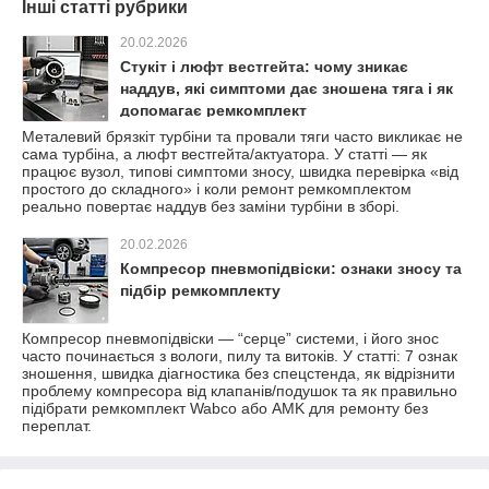
Інші статті рубрики
20.02.2026
Стукіт і люфт вестгейта: чому зникає
наддув, які симптоми дає зношена тяга і як
допомагає ремкомплект
Металевий брязкіт турбіни та провали тяги часто викликає не
сама турбіна, а люфт вестгейта/актуатора. У статті — як
працює вузол, типові симптоми зносу, швидка перевірка «від
простого до складного» і коли ремонт ремкомплектом
реально повертає наддув без заміни турбіни в зборі.
20.02.2026
Компресор пневмопідвіски: ознаки зносу та
підбір ремкомплекту
Компресор пневмопідвіски — “серце” системи, і його знос
часто починається з вологи, пилу та витоків. У статті: 7 ознак
зношення, швидка діагностика без спецстенда, як відрізнити
проблему компресора від клапанів/подушок та як правильно
підібрати ремкомплект Wabco або AMK для ремонту без
переплат.