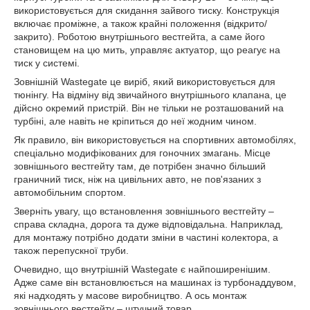
використовується для скидання зайвого тиску. Конструкція
включає проміжне, а також крайні положення (відкрито/
закрито). Роботою внутрішнього вестгейта, а саме його
становищем на цю мить, управляє актуатор, що реагує на
тиск у системі.
Зовнішній Wastegate це виріб, який використовується для
тюнінгу. На відміну від звичайного внутрішнього клапана, це
дійсно окремий пристрій. Він не тільки не розташований на
турбіні, але навіть не кріпиться до неї жодним чином.
Як правило, він використовується на спортивних автомобілях,
спеціально модифікованих для гоночних змагань. Місце
зовнішнього вестгейту там, де потрібен значно більший
граничний тиск, ніж на цивільних авто, не пов'язаних з
автомобільним спортом.
Зверніть увагу, що встановлення зовнішнього вестгейту –
справа складна, дорога та дуже відповідальна. Наприклад,
для монтажу потрібно додати зміни в частині колектора, а
також перепускної труби.
Очевидно, що внутрішній Wastegate є найпоширенішим.
Адже саме він встановлюється на машинах із турбонаддувом,
які надходять у масове виробництво. А ось монтаж
зовнішнього вестгейту – штучний товар.