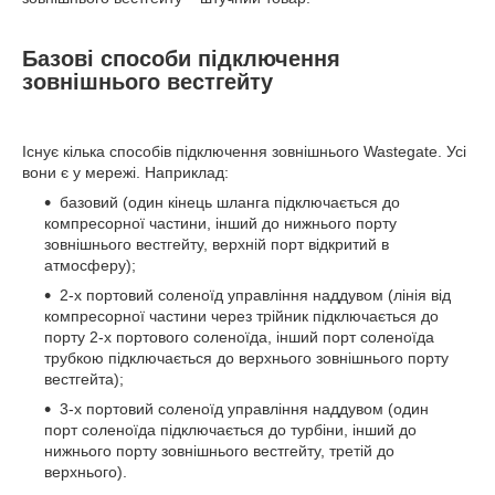
Базові способи підключення
зовнішнього вестгейту
Існує кілька способів підключення зовнішнього Wastegate. Усі
вони є у мережі. Наприклад:
базовий (один кінець шланга підключається до
компресорної частини, інший до нижнього порту
зовнішнього вестгейту, верхній порт відкритий в
атмосферу);
2-х портовий соленоїд управління наддувом (лінія від
компресорної частини через трійник підключається до
порту 2-х портового соленоїда, інший порт соленоїда
трубкою підключається до верхнього зовнішнього порту
вестгейта);
3-х портовий соленоїд управління наддувом (один
порт соленоїда підключається до турбіни, інший до
нижнього порту зовнішнього вестгейту, третій до
верхнього).