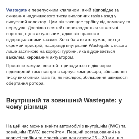
Wastegate
є перепускним клапаном, який відповідає за
скидання надлишкового тиску вихлопних газів назад у
випускний колектор. Цим він захищає турбіну від помпажу та
передува. Дослівно вестгейт перекладається як «стічні
ворота», що є актуальним, адже він працює з
відпрацьованими газами. Хоча багато хто думає, що це
окремий пристрій, насправді внутрішній Wastegate є всього
лише заслінкою на корпусі турбіни, яка відкривається
важелем, керованим актуатором.
Простіше кажучи, вестгейт приводиться в дію через
підвищений тиск повітря в корпусі компресора, збільшення
тиску вихлопних газів та, як наслідок, збільшення швидкості
обертання ротора.
Внутрішній та зовнішній Wastegate: у
чому різниця
На цей час можна знайти автомобілі з внутрішнім (IWG) та
зовнішнім (EWG) вестгейтом. Перший розташований на
корпусі турбіни та є заслінкою для отвору 25 – 30 мм, що