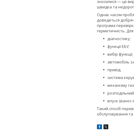
зносилися — це вир
швидка та недорог
Однак часом пробл
доведеться добряче
програма перевірки
герметичність. Для
діагностику;
функції ЕБУ;
вибір функції;
автомобіль з
привід;
система керу
механізму газ
розподільний
впуск (ванос 
Такий спосіб перев
обслуговування та