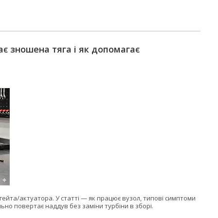
ає зношена тяга і як допомагає
гейта/актуатора. У статті — як працює вузол, типові симптоми
ьно повертає наддув без заміни турбіни в зборі.