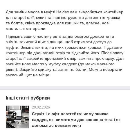
Для заміни масла в муфті Haldex вам знадобиться контейнер
для старої олії, ключі та інші інструменти для зняття кришки
та болтів, свіжа прокладка для кришки та, власне, нові
мастильні матеріали.
Підніміть задню частину авто за допомогою домкратів та
зніміть захисний щит з днища, щоб отримати доступ до
муфти. Зніміть гвинти, на яких тримається кришка. Підставте
контейнер під дренажний отвір та відкрийте його. Після зливу
старої олії закрийте дренажний отвір, замініть прокладку. Далі
залийте нове масло у муфту халдекс (до максимального
рівня). Закрийте кришку та затягніть болти. Можна повертати
захисний щит на місце.
Інші статті рубрики
20.02.2026
Стукіт і люфт вестгейта: чому зникає
наддув, які симптоми дає зношена тяга і як
допомагає ремкомплект