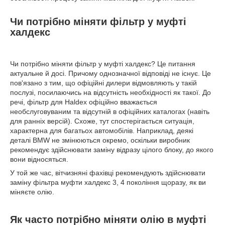
Чи потрібно міняти фільтр у муфті
халдекс
Чи потрібно міняти фільтр у муфті халдекс? Це питання
актуальне й досі. Причому однозначної відповіді не існує. Це
пов'язано з тим, що офіційні дилери відмовляють у такій
послузі, посилаючись на відсутність необхідності як такої. До
речі, фільтр для Haldex офіційно вважається
необслуговуваним та відсутній в офіційних каталогах (навіть
для ранніх версій). Схоже, тут спостерігається ситуація,
характерна для багатьох автомобілів. Наприклад, деякі
деталі BMW не змінюються окремо, оскільки виробник
рекомендує здійснювати заміну відразу цілого блоку, до якого
вони відносяться.
У той же час, вітчизняні фахівці рекомендують здійснювати
заміну фільтра муфти халдекс 3, 4 покоління щоразу, як ви
міняєте олію.
Як часто потрібно міняти олію в муфті