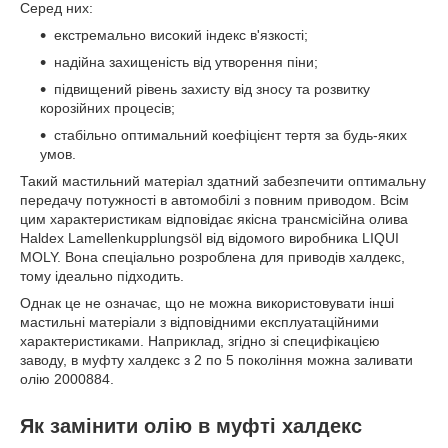
Серед них:
екстремально високий індекс в'язкості;
надійна захищеність від утворення піни;
підвищений рівень захисту від зносу та розвитку
корозійних процесів;
стабільно оптимальний коефіцієнт тертя за будь-яких
умов.
Такий мастильний матеріал здатний забезпечити оптимальну
передачу потужності в автомобілі з повним приводом. Всім
цим характеристикам відповідає якісна трансмісійна олива
Haldex Lamellenkupplungsöl від відомого виробника LIQUI
MOLY. Вона спеціально розроблена для приводів халдекс,
тому ідеально підходить.
Однак це не означає, що не можна використовувати інші
мастильні матеріали з відповідними експлуатаційними
характеристиками. Наприклад, згідно зі специфікацією
заводу, в муфту халдекс з 2 по 5 покоління можна заливати
олію 2000884.
Як замінити олію в муфті халдекс