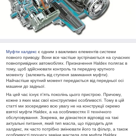
Муфти халдекс
є одним з важливих елементів системи
повного приводу. Вони все частіше зустрічаються на сучасних
повнопривідних автомобілях. Призначення Haldex полягає в
тому, щоб здійснювати контроль та передачу крутного
моменту (залежить від ступеня замикання муфти).
Найчастіше крутний момент передається від передньої осі
машини до задньої.
На цей час існує п'ять поколінь цього пристрою. Причому,
кожне з яких має свої конструктивні особливості. Тому в цій
статті ми зосередимо всю увагу не на конструкції окремо
взятої муфти Haldex, а на особливостях її технічного
обслуговування. Зокрема, ви дізнаєтеся відповіді на такі
актуальні питання, який тип масла, що підходить для
халдекс, як часто потрібно змінювати його та фільтр, а також
особливості процесу заміни мастила для муфти Haldex.