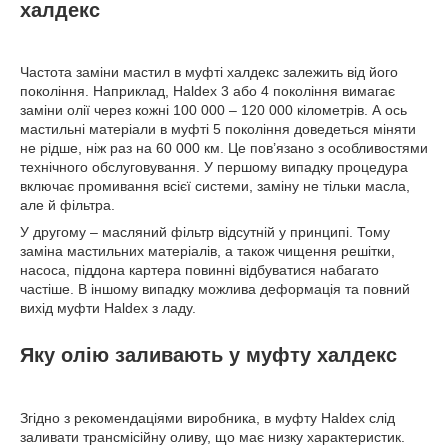
халдекс
Частота заміни мастил в муфті халдекс залежить від його
покоління. Наприклад, Haldex 3 або 4 покоління вимагає
заміни олії через кожні 100 000 – 120 000 кілометрів. А ось
мастильні матеріали в муфті 5 покоління доведеться міняти
не рідше, ніж раз на 60 000 км. Це пов’язано з особливостями
технічного обслуговування. У першому випадку процедура
включає промивання всієї системи, заміну не тільки масла,
але й фільтра.
У другому – масляний фільтр відсутній у принципі. Тому
заміна мастильних матеріалів, а також чищення решітки,
насоса, піддона картера повинні відбуватися набагато
частіше. В іншому випадку можлива деформація та повний
вихід муфти Haldex з ладу.
Яку олію заливають у муфту халдекс
Згідно з рекомендаціями виробника, в муфту Haldex слід
заливати трансмісійну оливу, що має низку характеристик.