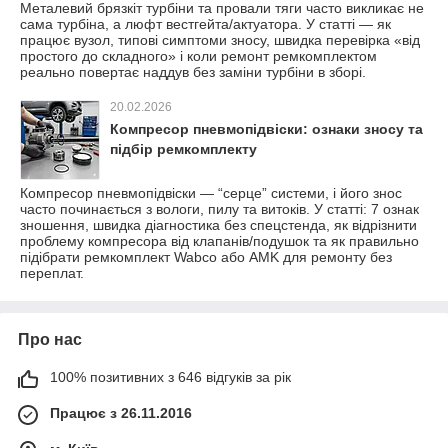
Металевий брязкіт турбіни та провали тяги часто викликає не
сама турбіна, а люфт вестгейта/актуатора. У статті — як
працює вузол, типові симптоми зносу, швидка перевірка «від
простого до складного» і коли ремонт ремкомплектом
реально повертає наддув без заміни турбіни в зборі.
20.02.2026
Компресор пневмопідвіски: ознаки зносу та
підбір ремкомплекту
Компресор пневмопідвіски — “серце” системи, і його знос
часто починається з вологи, пилу та витоків. У статті: 7 ознак
зношення, швидка діагностика без спецстенда, як відрізнити
проблему компресора від клапанів/подушок та як правильно
підібрати ремкомплект Wabco або AMK для ремонту без
переплат.
Про нас
100% позитивних з 646 відгуків за рік
Працює з 26.11.2016