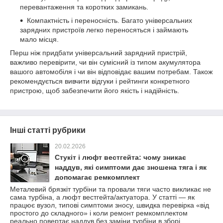
перевантаження та коротких замикань.
Компактність і переносність. Багато універсальних
зарядних пристроїв легко переносяться і займають
мало місця.
Перш ніж придбати універсальний зарядний пристрій,
важливо перевірити, чи він сумісний із типом акумулятора
вашого автомобіля і чи він відповідає вашим потребам. Також
рекомендується вивчити відгуки і рейтинги конкретного
пристрою, щоб забезпечити його якість і надійність.
Інші статті рубрики
20.02.2026
Стукіт і люфт вестгейта: чому зникає
наддув, які симптоми дає зношена тяга і як
допомагає ремкомплект
Металевий брязкіт турбіни та провали тяги часто викликає не
сама турбіна, а люфт вестгейта/актуатора. У статті — як
працює вузол, типові симптоми зносу, швидка перевірка «від
простого до складного» і коли ремонт ремкомплектом
реально повертає наддув без заміни турбіни в зборі.