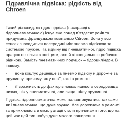
Гідравлічна підвіска: рідкість від
Citroen
Такий різновид, як гідро підвіска (насправді є
гідропневматичною) існує вже понад п'ятдесят років та
придумана французькою компанією Citroen. Вона у всіх
сенсах знаходиться посередині між пневмо підвіскою та
системою пружин. На відміну від пневматичної, гідро підвіска
працює не тільки з повітрям, але й зі спеціальною робочою
рідиною. Замість пневматичних подушок – гідроциліндри. В
іншому:
· вона коштує дешевше за пневмо підвіску й дорожче за
пружинну, причому, як у нов'ї, так і в ремонті;
· її вразливість до факторів навколишнього середовища
нижча, ніж у пневматичної, але вища, ніж у пружинної.
Підвіска гідропневматична може налаштовуватись так само
як і пневматична, що дуже зручно. Але дорожнеча в ремонті
та примхливість в експлуатації стали причинами того, що на
цей час цей тип набув дуже малого поширення.