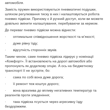
автомобіля.
Замість пружин використовуються пневматичні подушки,
шляхом регулювання тиску в них і налаштовується робота
пневмо підвіски. Причому є й ручний доступ, коли ви можете
довільно змінити налаштування, перебуваючи за кермом.
До переваг пневмо підвіски можна віднести:
· оптимальне співвідношення жорсткості та м'якості;
· дуже рівну їзду;
· відсутність сторонніх звуків.
Таким чином, саме пневмо підвіска лідирує у номінації
«Комфорт». Її встановлюють на дорогі автомобілі або
пропонують як додаткову опцію. А ось на бюджетному
транспорті її не зустріти, бо:
· сама по собі вона дуже дорога;
· її ремонт теж коштує дорого;
· вона вразлива до впливу негативних температур та
реагентів проти зледеніння;
· така підвіска псується через агресивну їзду
бездоріжжям.