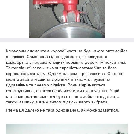
Ключовим елементом ходової частини будь-якого автомобіля
є підвіска. Саме вона відповідає за те, як швидко та
комфортно ви зможете їздити нерівним дорожнім покриттям.
Також від неї залежить маневреність автомобіля та його
керованість загалом. Одним словом – річ важлива. Сьогодні
можна знайти машини з різними її типами: пружинна,
гідравлічна та пневмо підвіска. Вони відрізняються
конструктивно, а також особливостями експлуатації. У цій
статті ми розглянемо, які бувають автомобільні підвіски, а
також машину, з яким типом підвіски варто вибрати.
І тема ця далеко не така однозначна, як може здаватися.