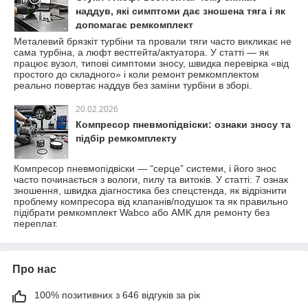
наддув, які симптоми дає зношена тяга і як
допомагає ремкомплект
Металевий брязкіт турбіни та провали тяги часто викликає не
сама турбіна, а люфт вестгейта/актуатора. У статті — як
працює вузол, типові симптоми зносу, швидка перевірка «від
простого до складного» і коли ремонт ремкомплектом
реально повертає наддув без заміни турбіни в зборі.
20.02.2026
Компресор пневмопідвіски: ознаки зносу та
підбір ремкомплекту
Компресор пневмопідвіски — “серце” системи, і його знос
часто починається з вологи, пилу та витоків. У статті: 7 ознак
зношення, швидка діагностика без спецстенда, як відрізнити
проблему компресора від клапанів/подушок та як правильно
підібрати ремкомплект Wabco або AMK для ремонту без
переплат.
Про нас
100% позитивних з 646 відгуків за рік