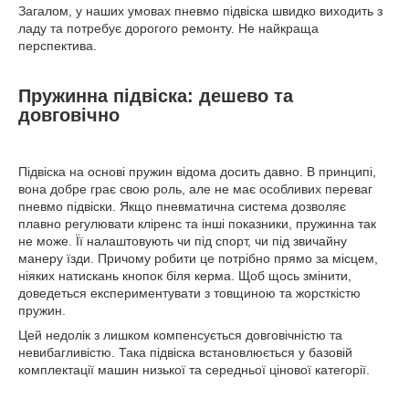
Загалом, у наших умовах пневмо підвіска швидко виходить з
ладу та потребує дорогого ремонту. Не найкраща
перспектива.
Пружинна підвіска: дешево та
довговічно
Підвіска на основі пружин відома досить давно. В принципі,
вона добре грає свою роль, але не має особливих переваг
пневмо підвіски. Якщо пневматична система дозволяє
плавно регулювати кліренс та інші показники, пружинна так
не може. Її налаштовують чи під спорт, чи під звичайну
манеру їзди. Причому робити це потрібно прямо за місцем,
ніяких натискань кнопок біля керма. Щоб щось змінити,
доведеться експериментувати з товщиною та жорсткістю
пружин.
Цей недолік з лишком компенсується довговічністю та
невибагливістю. Така підвіска встановлюється у базовій
комплектації машин низької та середньої цінової категорії.