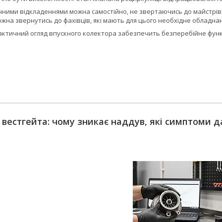
ними відкладеннями можна самостійно, не звертаючись до майстрів. У
жна звернутись до фахівців, які мають для цього необхідне обладна
актичний огляд впускного колектора забезпечить безперебійне функ
т вестгейта: чому зникає наддув, які симптоми д
т