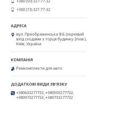
+380 (50) 327-77-32
+380 (73) 327-77-32
вул. Преображенська 8-Б (окремий
вхід сходами з торця будинку 2пов.),
Київ, Україна
Ремкомплекти для авто
+380633277732, +380503277732,
+380973277732, +380733277732