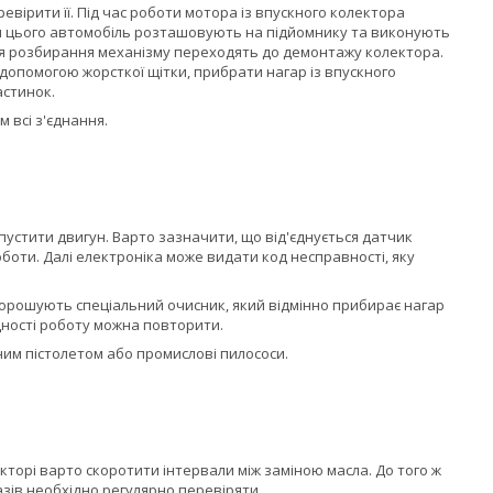
евірити її. Під час роботи мотора із впускного колектора
ля цього автомобіль розташовують на підйомнику та виконують
ля розбирання механізму переходять до демонтажу колектора.
 допомогою жорсткої щітки, прибрати нагар із впускного
астинок.
 всі з'єднання.
пустити двигун. Варто зазначити, що від'єднується датчик
боти. Далі електроніка може видати код несправності, яку
орошують спеціальний очисник, який відмінно прибирає нагар
дності роботу можна повторити.
им пістолетом або промислові пилососи.
екторі варто скоротити інтервали між заміною масла. До того ж
азів необхідно регулярно перевіряти.