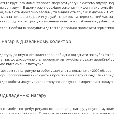
сті та крутного моменту варто звернути увагу на систему впуску і пер
актерні звуки. В цьому разі необхідно виконати чищення системи. Д
а, знімають дросельну заслінку та видаляють трубки й датчики. Піс
 можна покласти до розчину з уайт-спіритом та через деякий час, за
ожна продути конструкцію стисненим повітрям, позбувшись дрібних ч
тапі необхідно просушити деталі та ретельно промазати герметиком
 нагар в дизельному колекторі
оступу до впускного колектора необхідно від'єднати патрубок та за
вітря, що дає можливість перевести автомобіль в режим аварійної ро
 час підключення патрубка.
метром та підтримуючи роботу двигуна на показниках 2000 об, розп
орі. Впорскування виконують з проміжками в пару секунд. За необхі
и для роботи можуть використовувати потужні компресори із продувн
 відкладенню нагару
н автомобіля потребує регулярної очистки від нагару, у впускному кол
но бути високої якості. Стан клапана рециркуляції відпрацьованих г