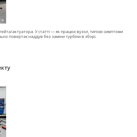
гейта/актуатора. У статті — як працює вузол, типові симптоми
ьно повертає наддув без заміни турбіни в зборі.
екту