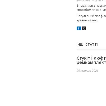
Впоратися з незнач
способом важко, мо
Регулярний профіл
тривалий час.
ІНШІ СТАТТІ
Стукіт і люф
ремкомплек
20 лютого 2026