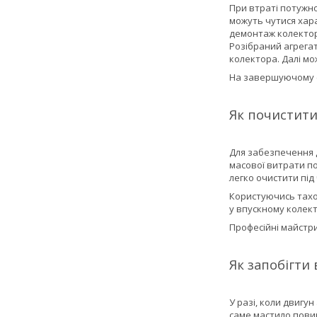
При втраті потужно
можуть чутися хар
демонтаж колектор
Розібраний агрегат
колектора. Далі м
На завершуючому е
Як почистити
Для забезпечення д
масової витрати по
легко очистити під
Користуючись тахо
у впускному колект
Професійні майстр
Як запобігти
У разі, коли двигу
саме мастило повин