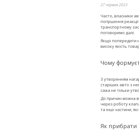
27 червня 2023
Часто, власники ав
погіршення реакції
транспортному засо
поговоримо далі.
Якщо попередити на
високу якість това
Чому формуєт
З утворенням нагар
старіших авто з н
сажа не тільки утв
До причин можна ві
через роботу клапа
та інші частини, я
Як прибрати 