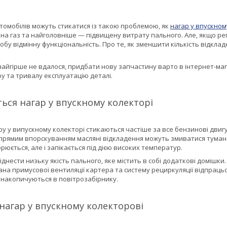
томобілів можуть стикатися із такою проблемою, як
нагар у впускном
 на газ та найголовніше — підвищену витрату пального. Але, якщо р
бу відмінну функціональність. Про те, як зменшити кількість відкла
йгірше не вдалося, придбати нову запчастину варто в інтернет-магаз
ру та тривалу експлуатацію деталі.
ься нагар у впускному колекторі
у у випускному колекторі стикаються частіше за все бензинові двигу
епрямим впорскуванням масляні відкладення можуть змиватися тумано
орюється, але і запікається під дією високих температур.
днести низьку якість пального, яке містить в собі додаткові домішк
на примусової вентиляції картера та систему рециркуляції відпрацьов
кі накопичуються в повітрозабірнику.
нагар у впускному колекторові