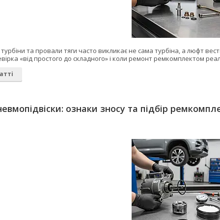
турбіни та провали тяги часто викликає не сама турбіна, а люфт вест
вірка «від простого до складного» і коли ремонт ремкомплектом реал
атті
евмопідвіски: ознаки зносу та підбір ремкомпл