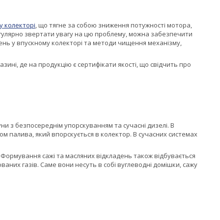
у колекторі
, що тягне за собою зниження потужності мотора,
егулярно звертати увагу на цю проблему, можна забезпечити
день у впускному колекторі та методи чищення механізму,
ині, де на продукцію є сертифікати якості, що свідчить про
ни з безпосереднім упорскуванням та сучасні дизелі. В
м палива, який впорскується в колектор. В сучасних системах
и. Формування сажі та масляних відкладень також відбувається
аних газів. Саме вони несуть в собі вуглеводні домішки, сажу