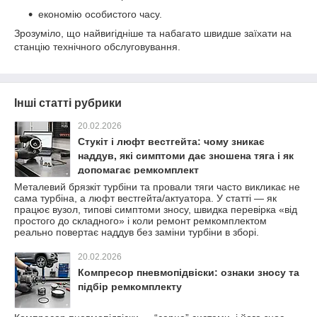
економію особистого часу.
Зрозуміло, що найвигідніше та набагато швидше заїхати на
станцію технічного обслуговування.
Інші статті рубрики
20.02.2026
Стукіт і люфт вестгейта: чому зникає
наддув, які симптоми дає зношена тяга і як
допомагає ремкомплект
Металевий брязкіт турбіни та провали тяги часто викликає не
сама турбіна, а люфт вестгейта/актуатора. У статті — як
працює вузол, типові симптоми зносу, швидка перевірка «від
простого до складного» і коли ремонт ремкомплектом
реально повертає наддув без заміни турбіни в зборі.
20.02.2026
Компресор пневмопідвіски: ознаки зносу та
підбір ремкомплекту