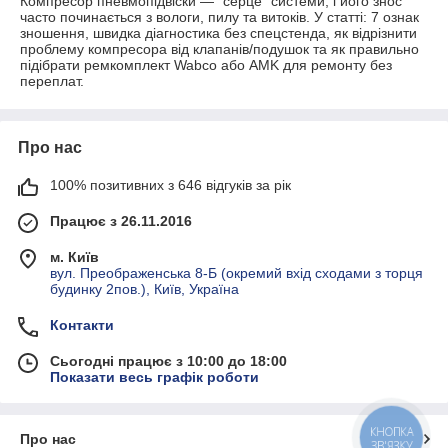
Компресор пневмопідвіски — “серце” системи, і його знос
часто починається з вологи, пилу та витоків. У статті: 7 ознак
зношення, швидка діагностика без спецстенда, як відрізнити
проблему компресора від клапанів/подушок та як правильно
підібрати ремкомплект Wabco або AMK для ремонту без
переплат.
Про нас
100% позитивних з 646 відгуків за рік
Працює з 26.11.2016
м. Київ
вул. Преображенська 8-Б (окремий вхід сходами з торця
будинку 2пов.), Київ, Україна
Контакти
Сьогодні працює з 10:00 до 18:00
Показати весь графік роботи
КНОПКА
Про нас
ЗВ'ЯЗКУ