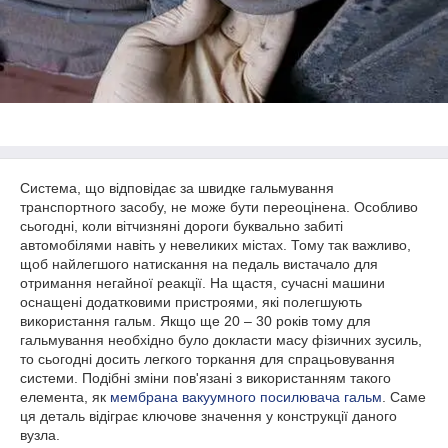
Система, що відповідає за швидке гальмування
транспортного засобу, не може бути переоцінена. Особливо
сьогодні, коли вітчизняні дороги буквально забиті
автомобілями навіть у невеликих містах. Тому так важливо,
щоб найлегшого натискання на педаль вистачало для
отримання негайної реакції. На щастя, сучасні машини
оснащені додатковими пристроями, які полегшують
використання гальм. Якщо ще 20 – 30 років тому для
гальмування необхідно було докласти масу фізичних зусиль,
то сьогодні досить легкого торкання для спрацьовування
системи. Подібні зміни пов'язані з використанням такого
елемента, як
мембрана вакуумного посилювача гальм
. Саме
ця деталь відіграє ключове значення у конструкції даного
вузла.