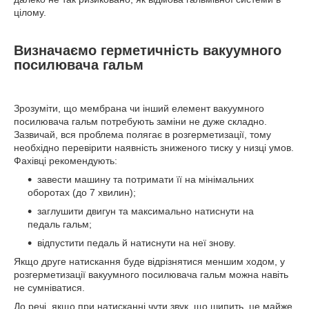
цілому.
Визначаємо герметичність вакуумного
посилювача гальм
Зрозуміти, що мембрана чи інший елемент вакуумного
посилювача гальм потребують заміни не дуже складно.
Зазвичай, вся проблема полягає в розгерметизації, тому
необхідно перевірити наявність зниженого тиску у низці умов.
Фахівці рекомендують:
завести машину та потримати її на мінімальних
оборотах (до 7 хвилин);
заглушити двигун та максимально натиснути на
педаль гальм;
відпустити педаль й натиснути на неї знову.
Якщо друге натискання буде відрізнятися меншим ходом, у
розгерметизації вакуумного посилювача гальм можна навіть
не сумніватися.
До речі, якщо при натисканні чути звук, що шипить, це майже