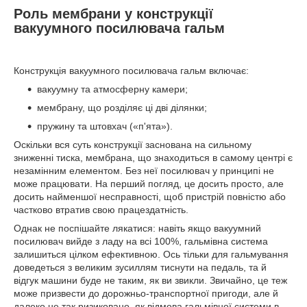
Роль мембрани у конструкції
вакуумного посилювача гальм
Конструкція вакуумного посилювача гальм включає:
вакуумну та атмосферну камери;
мембрану, що розділяє ці дві ділянки;
пружину та штовхач («п'ята»).
Оскільки вся суть конструкції заснована на сильному
зниженні тиска, мембрана, що знаходиться в самому центрі є
незамінним елементом. Без неї посилювач у принципі не
може працювати. На перший погляд, це досить просто, але
досить найменшої несправності, щоб пристрій повністю або
частково втратив свою працездатність.
Однак не поспішайте лякатися: навіть якщо вакуумний
посилювач вийде з ладу на всі 100%, гальмівна система
залишиться цілком ефективною. Ось тільки для гальмування
доведеться з великим зусиллям тиснути на педаль, та й
відгук машини буде не таким, як ви звикли. Звичайно, це теж
може призвести до дорожньо-транспортної пригоди, але й
далеко не так ризиковано, як відмова гальмівної системи в