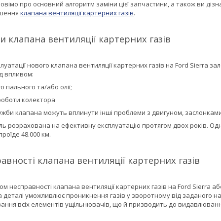
зповімо про основний алгоритм заміни цієї запчастини, а також ви діз
ошення
клапана вентиляції картерних газів
.
и клапана вентиляції картерних газів
луатації нового клапана вентиляції картерних газів на Ford Sierra з
д впливом:
о пального та/або олії;
роботи колектора
ужби клапана можуть вплинути інші проблеми з двигуном, заслонками
ь розрахована на ефективну експлуатацію протягом двох років. Одна
роїде 48.000 км.
авності клапана вентиляції картерних газів
 несправності клапана вентиляції картерних газів на Ford Sierra або
деталі уможливлює проникнення газів у зворотному від заданого нап
ння всіх елементів ущільнювачів, що й призводить до видавлювання 