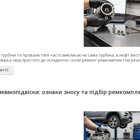
турбіни та провали тяги часто викликає не сама турбіна, а люфт вест
вірка «від простого до складного» і коли ремонт ремкомплектом реал
атті
евмопідвіски: ознаки зносу та підбір ремкомпл