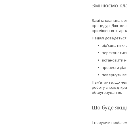
Змінюємо кла
Заміна клапана вен
процедур. Для поча
приміщення з гарн
Надалі доведеться
від'єднати к
переконатися
встановити но
провести діаг
повернути все
Пам'ятайте, що нек
роботу справді кра
обслуговування.
Що буде якщо
Ігноруючи проблеми