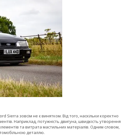
d Sierra зовсім не є винятком. Від того, наскільки коректно
ентів. Наприклад, потужність двигуна, швидкість утворення
елементів та витрата мастильних матеріалів. Одним словом,
втомобільною деталлю.