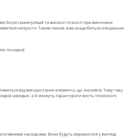
ме безліч маніпуляцій та високої точності при виконанні
виявитися непросто. Таким чином, вам знадобиться спеціальне
ок посадки);
ятиметься від використання елемента, що зносився. Тому таку
рядків швидше, а й зможуть гарантувати якість технічного
негативними наслідками. Вони будуть виражатися у вигляді