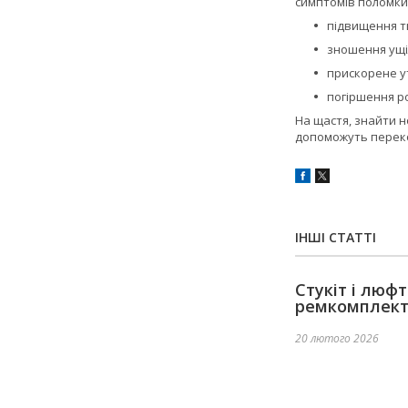
симптомів поломки
підвищення т
зношення ущі
прискорене у
погіршення р
На щастя, знайти н
допоможуть переко
ІНШІ СТАТТІ
Стукіт і люф
ремкомплек
20 лютого 2026