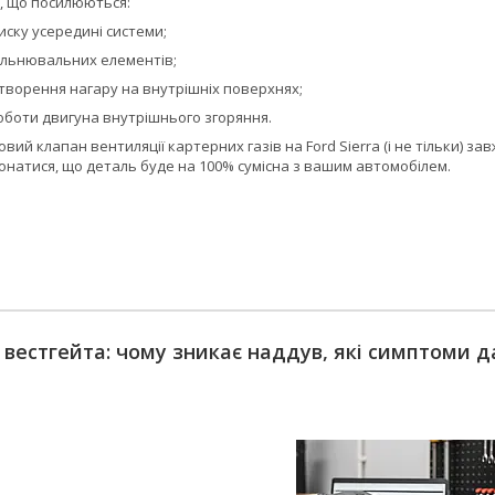
, що посилюються:
иску усередині системи;
льнювальних елементів;
творення нагару на внутрішніх поверхнях;
оботи двигуна внутрішнього згоряння.
овий клапан вентиляції картерних газів на Ford Sierra (і не тільки) з
натися, що деталь буде на 100% сумісна з вашим автомобілем.
т вестгейта: чому зникає наддув, які симптоми д
т