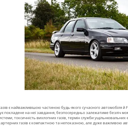
газів є найважливішою частиною будь-якого сучасного автомобіля й For
ує покладене на неї завдання, безпосередньо залежатиме безліч мом
истеми, токсичність вихлопних газів, термін служби ущільнювальних 
 картерних газів є компактною та непоказною, але дуже важливою а