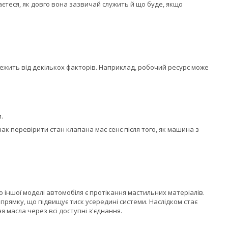
наєтеся, як довго вона зазвичай служить й що буде, якщо
алежить від декількох факторів. Наприклад, робочий ресурс може
.
к перевірити стан клапана має сенс після того, як машина з
 іншої моделі автомобіля є протікання мастильних матеріалів.
рямку, що підвищує тиск усередині системи. Наслідком стає
масла через всі доступні з'єднання.