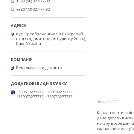
+380 (50) 327-77-32
+380 (73) 327-77-32
вул. Преображенська 8-Б (окремий
вхід сходами з торця будинку 2пов.),
Київ, Україна
Ремкомплекти для авто
+380633277732, +380503277732,
+380973277732, +380733277732
30 січня 2023
Клапан вентиляції 
дана деталь викон
нагару всередині с
клапан вентиляції