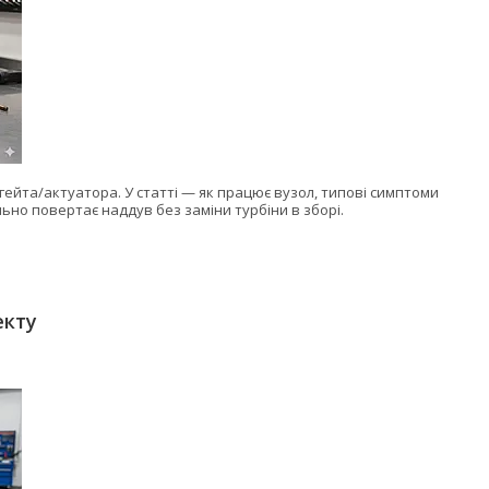
гейта/актуатора. У статті — як працює вузол, типові симптоми
ьно повертає наддув без заміни турбіни в зборі.
екту