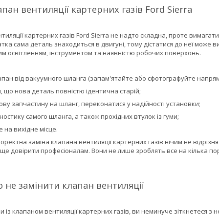
пан вентиляції картерних газів Ford Sierra
тиляції картерних газів Ford Sierra не надто складна, проте вимагати
тка сама деталь знаходиться в двигуні, тому дістатися до неї може 
им освітленням, інструментом та наявністю робочих поверхонь.
:
лапан від вакуумного шланга (запам'ятайте або сфотографуйте напрям
, що нова деталь повністю ідентична старій;
ву запчастину на шланг, переконатися у надійності установки;
ностику самого шланга, а також прохідних втулок із гуми;
 на вихідне місце.
оректна заміна клапана вентиляції картерних газів нічим не відрізн
ще довірити професіоналам. Вони не лише зроблять все на кілька по
 не замінити клапан вентиляції
 із клапаном вентиляції картерних газів, ви неминуче зіткнетеся з 