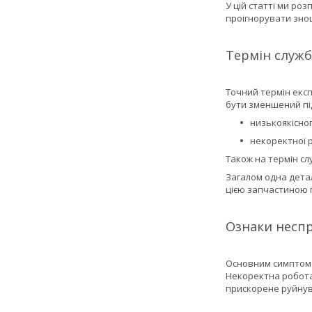
У цій статті ми ро
проігнорувати зн
Термін служб
Точний термін експ
бути зменшений пі
низькоякісног
некоректної 
Також на термін сл
Загалом одна детал
цією запчастиною п
Ознаки неспр
Основним симптомом
Некоректна робота 
прискорене руйнува