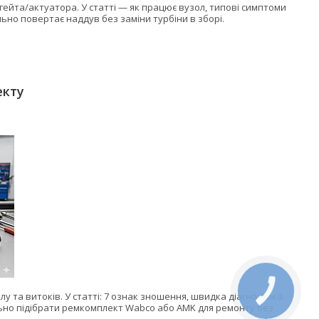
гейта/актуатора. У статті — як працює вузол, типові симптоми
ьно повертає наддув без заміни турбіни в зборі.
екту
лу та витоків. У статті: 7 ознак зношення, швидка діагностика
льно підібрати ремкомплект Wabco або AMK для ремонту без