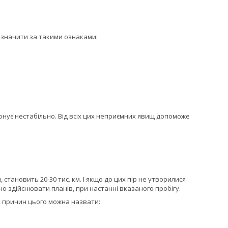
изначити за такими ознаками:
онує нестабільно. Від всіх цих неприємних явищ допоможе
тановить 20-30 тис. км. І якщо до цих пір не утворилися
о здійснювати планів, при настанні вказаного пробігу.
х причин цього можна назвати: