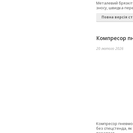
Металевий брязкіт 
зносу, швидка пере
Повна версія ст
Компресор пн
20 лютого 2026
Компресор пневмопі
без спецстенда, я