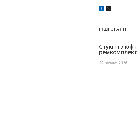
ІНШІ СТАТТІ
Стукіт і люф
ремкомплек
20 лютого 2026