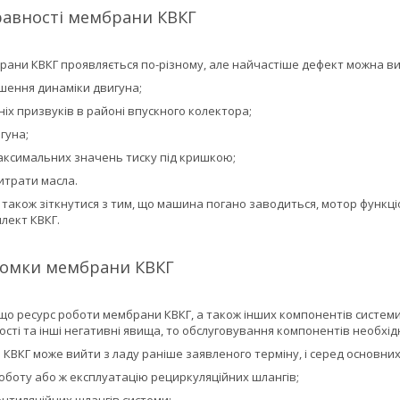
равності мембрани КВКГ
рани КВКГ проявляється по-різному, але найчастіше дефект можна в
ршення динаміки двигуна;
іх призвуків в районі впускного колектора;
гуна;
аксимальних значень тиску під кришкою;
итрати масла.
також зіткнутися з тим, що машина погано заводиться, мотор функці
лект КВКГ.
омки мембрани КВКГ
що ресурс роботи мембрани КВКГ, а також інших компонентів системи, с
сті та інші негативні явища, то обслуговування компонентів необхідн
 КВКГ може вийти з ладу раніше заявленого терміну, і серед основни
оботу або ж експлуатацію рециркуляційних шлангів;