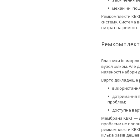
засмічення в
механічні по
Ремкомплекти КВКГ
систему. Система 
витрат на ремонт.
Ремкомплекти
Власники іномарок
вузол цілком. Але 
наявності набори д
Варто докладніше р
використання
дотримання п
проблем;
доступна варт
Мембрана КВКГ — др
проблеми не погір
ремкомплекти КВКГ.
кілька разів деше