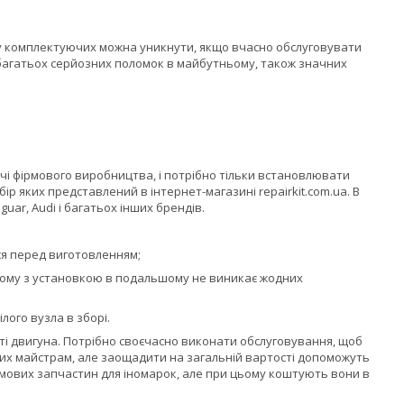
у комплектуючих можна уникнути, якщо вчасно обслуговувати
 багатьох серйозних поломок в майбутньому, також значних
і фірмового виробництва, і потрібно тільки встановлювати
р яких представлений в інтернет-магазині repairkit.com.ua. В
uar, Audi і багатьох інших брендів.
ся перед виготовленням;
тому з установкою в подальшому не виникає жодних
лого вузла в зборі.
сті двигуна. Потрібно своєчасно виконати обслуговування, щоб
их майстрам, але заощадити на загальній вартості допоможуть
ірмових запчастин для іномарок, але при цьому коштують вони в