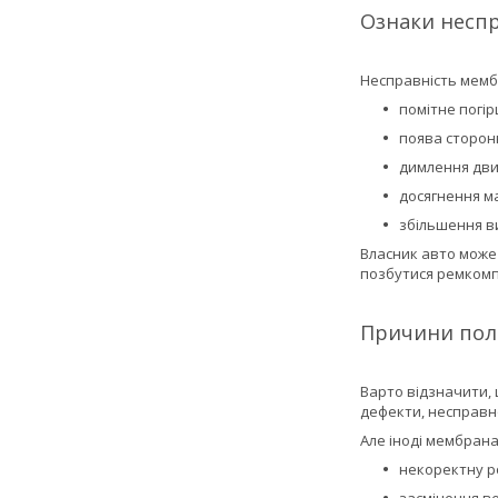
Ознаки несп
Несправність мемб
помітне погі
поява сторонн
димлення дви
досягнення м
збільшення в
Власник авто може 
позбутися ремкомп
Причини пол
Варто відзначити, 
дефекти, несправно
Але іноді мембрана
некоректну р