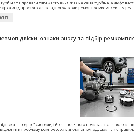
турбіни та провали тяги часто викликає не сама турбіна, а люфт вест
вірка «від простого до складного» і коли ремонт ремкомплектом реал
атті
евмопідвіски: ознаки зносу та підбір ремкомпл
двіски — “серце” системи, і його знос часто починається з вологи, пи
к відрізнити проблему компресора від клапанів/подушок та як прави