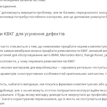
ентиляційних шлангів системи;
шкодження.
 допоможуть вирішити проблему, але як бачимо, передчасного знос
вентиляції потребує постійного контролю, але це допоможе уникнути
 КВКГ для усунення дефектів
 часто стикаються з тим, що неможливо придбати окремі комплектуюч
для заміни мембрани можна придбати ремкомплекти КВКГ, великий вибі
еталей для обслуговування авто BMW, Mercedes-Benz, Range Rover, Jag
озповісти, у чому переваги ремкомплектів КВКГ:
 якісних матеріалів для виробництва — сировина ретельно тестуєть
араметрів і конструктивних особливостей оригінальних запчастин, 
ість, набагато вигідніше, ніж покупка фірмових комплектуючих або ці
ібниця, але з-за неї можуть істотно погіршитися експлуатаційні яко
шувалася. У будь-якому випадку доведеться звернутися до професійн
 Багато користувачів переконалися, що їх якість не поступається ф
вше.