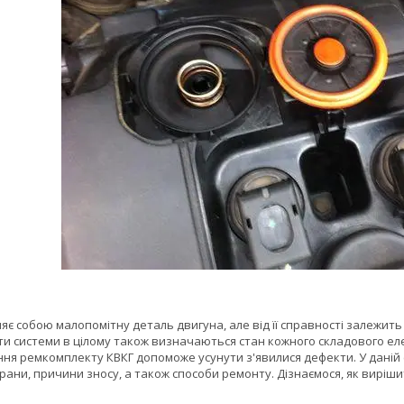
яє собою малопомітну деталь двигуна, але від її справності залежить
ти системи в цілому також визначаються стан кожного складового ел
ання ремкомплекту КВКГ допоможе усунути з'явилися дефекти. У даній 
рани, причини зносу, а також способи ремонту. Дізнаємося, як вирі