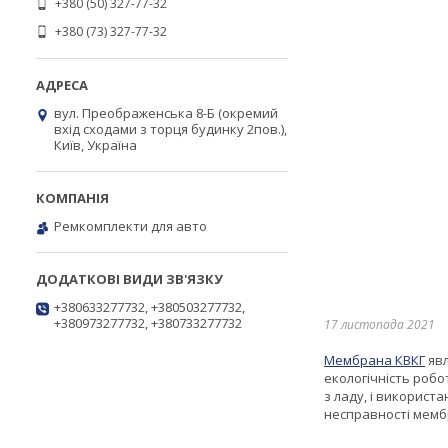
+380 (50) 327-77-32
+380 (73) 327-77-32
вул. Преображенська 8-Б (окремий
вхід сходами з торця будинку 2пов.),
Київ, Україна
Ремкомплекти для авто
+380633277732, +380503277732,
+380973277732, +380733277732
17 листопада 2021
Мембрана КВКГ
явл
екологічність робо
з ладу, і використ
несправності мемб