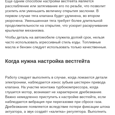
Еще одним способом настройки вестгейта является
расслабление или затягивание его по резьбе, что позволит
усилить или уменьшить величину открытия заслонки. В
первом случае тяга клапана будет удлинена, во втором
укорочена. Уменьшенная тяга требует более длительной
продолжительности на открытие, что ускорит раскручивание
крыльчатки механизма.
Чтобы деталь на автомобиле служила долгий срок, нельзя
часто использовать агрессивный стиль езды. Топливные
масла и бензин следует использовать только качественные.
Когда нужна настройка вестгейта
Работу следует выполнять в случае, когда ломаются детали
электроники, наблюдается износ зубьев шестерен привода
клапана. На участке монтажа турбокомпрессора, когда
глушится мотор, возникает не характерное дребезжание.
Важно немедленно приступить к настройке вестгейта, если
наблюдается вибрация при перегазовке при сбросе газа.
Дребезжание появляется вследствие потери фиксации штока
актуатора, а звук создаёт «калитка» регулятора. Выполнить