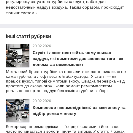
регулировку актуатора турбины следует, наблюдая
недостаточный наддув воздуха. Таким образом, происходит
тюнинг системы.
Інші статті рубрики
20.02.2026
Стукіт і люфт вестгейта: чому зникає
наддув, які симптоми дає зношена тяга і як
допомагає ремкомплект
Металевий брязкіт турбіни та провали тяги часто викликає не
сама турбіна, а люфт вестгейта/актуатора. У статті — як
працює вузол, типові симптоми зносу, швидка перевірка «від
простого до складного» і коли ремонт ремкомплектом
реально повертає наддув без заміни турбіни в зборі.
20.02.2026
Компресор пневмопідвіски: ознаки зносу та
підбір ремкомплекту
Компресор пневмопідвіски — “серце” системи, і його знос
часто починається з вологи, пилу та витоків. У статті: 7 ознак