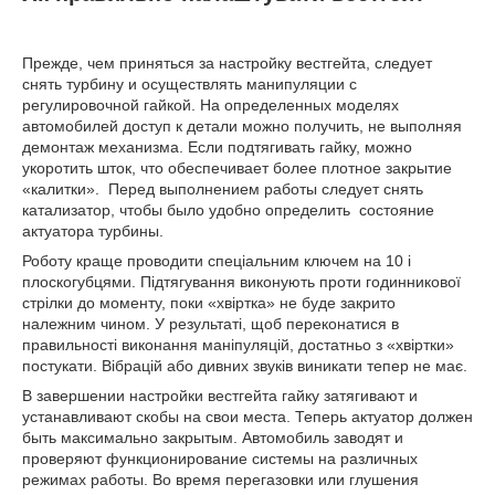
Прежде, чем приняться за настройку вестгейта, следует
снять турбину и осуществлять манипуляции с
регулировочной гайкой. На определенных моделях
автомобилей доступ к детали можно получить, не выполняя
демонтаж механизма. Если подтягивать гайку, можно
укоротить шток, что обеспечивает более плотное закрытие
«калитки». Перед выполнением работы следует снять
катализатор, чтобы было удобно определить состояние
актуатора турбины.
Роботу краще проводити спеціальним ключем на 10 і
плоскогубцями. Підтягування виконують проти годинникової
стрілки до моменту, поки «хвіртка» не буде закрито
належним чином. У результаті, щоб переконатися в
правильності виконання маніпуляцій, достатньо з «хвіртки»
постукати. Вібрацій або дивних звуків виникати тепер не має.
В завершении настройки вестгейта гайку затягивают и
устанавливают скобы на свои места. Теперь актуатор должен
быть максимально закрытым. Автомобиль заводят и
проверяют функционирование системы на различных
режимах работы. Во время перегазовки или глушения