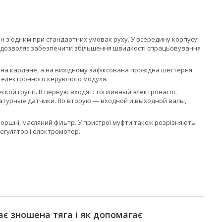
н з одним при стандартних умовах руху. У всередину корпусу
нє дозволяє забезпечити збільшення швидкості спрацьовування
 на кардане, а на вихідному зафіксована провідна шестерня
я електронного керуючого модуля.
ской групп. В первую входят: топливный электронасос,
атурные датчики. Во вторую — входной и выходной валы,
 поршні, масляний фільтр. У пристрої муфти також розрізняють:
егулятор і електромотор.
ає зношена тяга і як допомагає