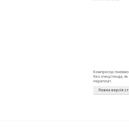
Компресор пневмопі
без спецстенда, я
переплат.
Повна версія ст