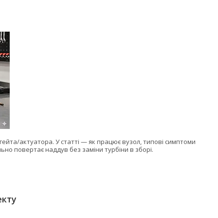
гейта/актуатора. У статті — як працює вузол, типові симптоми
ьно повертає наддув без заміни турбіни в зборі.
екту