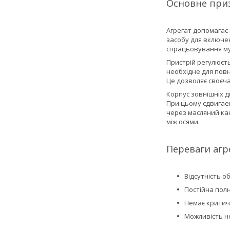
Основне при
Агрегат допомагає 
засобу для включен
спрацьовування муф
Пристрій регулюєть
необхідне для повн
Це дозволяє своєча
Корпус зовнішніх д
При цьому сдвигаем
через масляний кан
між осями.
Переваги аг
Відсутність о
Постійна пол
Немає критичн
Можливість н