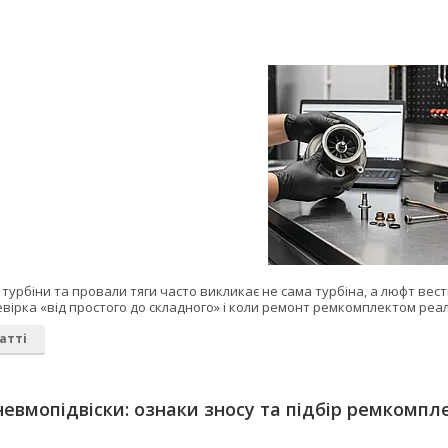
т
турбіни та провали тяги часто викликає не сама турбіна, а люфт вест
вірка «від простого до складного» і коли ремонт ремкомплектом реал
атті
евмопідвіски: ознаки зносу та підбір ремкомпл