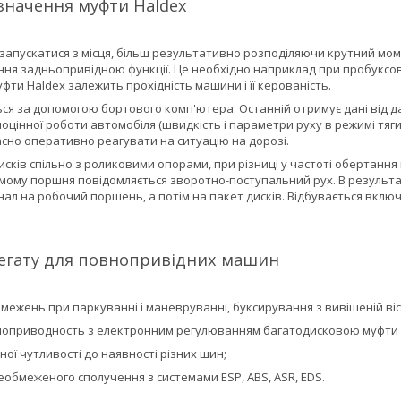
значення муфти Haldex
запускатися з місця, більш результативно розподіляючи крутний мом
ня задньопривідною функції. Це необхідно наприклад при пробуксовці п
ти Haldex залежить прохідність машини і її керованість.
ся за допомогою бортового комп'ютера. Останній отримує дані від дат
оцінної роботи автомобіля (швидкість і параметри руху в режимі тяги
сно оперативно реагувати на ситуацію на дорозі.
исків спільно з роликовими опорами, при різниці у частоті обертання 
ому поршня повідомляється зворотно-поступальний рух. В результаті
ал на робочий поршень, а потім на пакет дисків. Відбувається вклю
регату для повнопривідних машин
бмежень при паркуванні і маневруванні, буксирування з вивішеній віс
ноприводность з електронним регулюванням багатодисковою муфти 
ої чутливості до наявності різних шин;
еобмеженого сполучення з системами ESP, ABS, ASR, EDS.