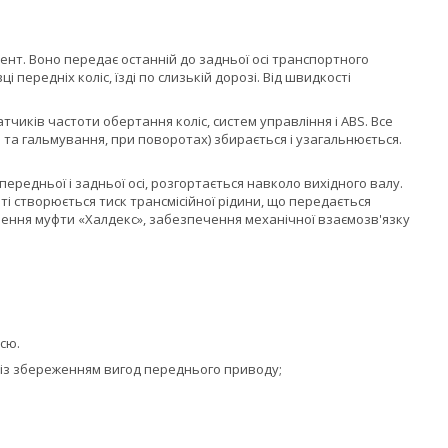
ент. Воно передає останній до задньої осі транспортного
ередніх коліс, їзді по слизькій дорозі. Від швидкості
чиків частоти обертання коліс, систем управління і ABS. Все
 та гальмування, при поворотах) збирається і узагальнюється.
передньої і задньої осі, розгортається навколо вихідного валу.
 створюється тиск трансмісійної рідини, що передається
чення муфти «Халдекс», забезпечення механічної взаємозв'язку
сю.
із збереженням вигод переднього приводу;