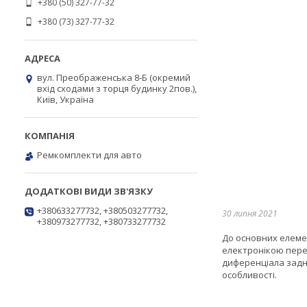
+380 (50) 327-77-32
+380 (73) 327-77-32
вул. Преображенська 8-Б (окремий
вхід сходами з торця будинку 2пов.),
Київ, Україна
Ремкомплекти для авто
+380633277732, +380503277732,
30 липня 2021
+380973277732, +380733277732
До основних елеме
електронікою пере
диференціала задн
особливості.