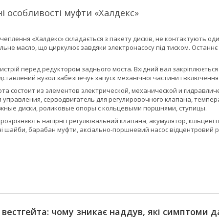
і особливості муфти «Халдекс»
еплення «Халдекс» складається з пакету дисків, не контактують оди
альне масло, що циркулює завдяки электронасосу під тиском. Остан
истрій перед редуктором заднього моста. Вхідний вал закріплюється
едставлений вузол забезпечує запуск механічної частини і включенн
та состоит из элементов электрической, механической и гидравличе
 управления, серводвигатель для регулировочного клапана, темпер
жные диски, роликовые опоры с кольцевыми поршнями, ступицы.
пі розрізняють напірні і регулювальний клапана, акумулятор, кільцеві
ні шайби, барабан муфти, аксіально-поршневий насос відцентровий р
т вестгейта: чому зникає наддув, які симптоми д