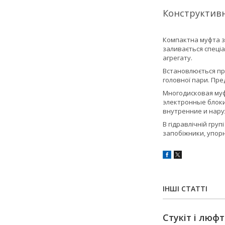
Конструктивн
Компактна муфта зч
заливається спеці
агрегату.
Встановлюється пр
головної пари. Пр
Многодисковая муф
электронные блоки
внутренние и нару
В гідравлічній гру
запобіжники, упор
ІНШІ СТАТТІ
Стукіт і люф