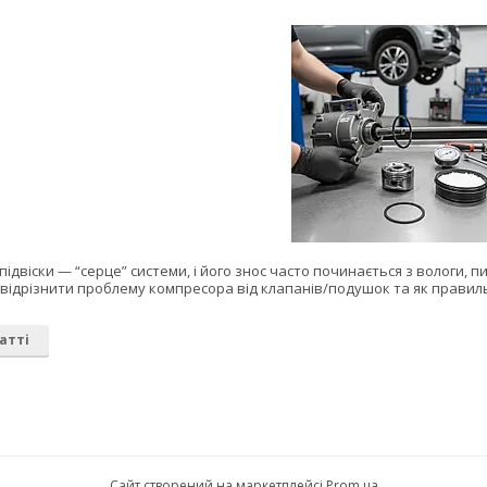
двіски — “серце” системи, і його знос часто починається з вологи, пи
к відрізнити проблему компресора від клапанів/подушок та як прави
атті
Сайт створений на маркетплейсі
Prom.ua