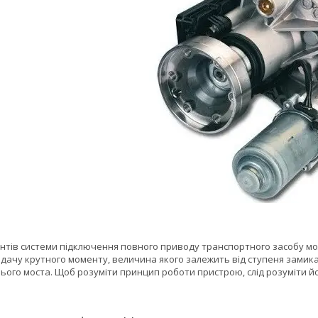
нтів системи підключення повного приводу транспортного засобу м
дачу крутного моменту, величина якого залежить від ступеня замика
ього моста. Щоб розуміти принцип роботи пристрою, слід розуміти й