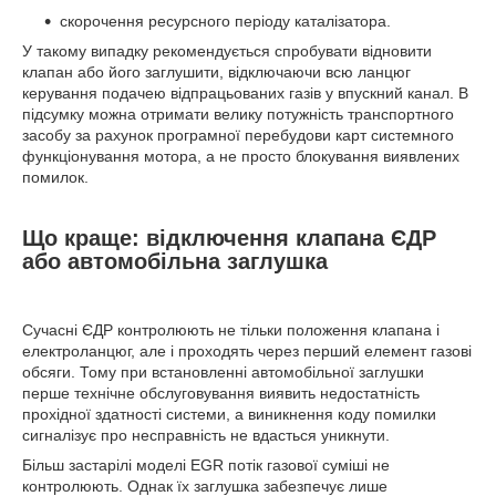
скорочення ресурсного періоду каталізатора.
У такому випадку рекомендується спробувати відновити
клапан або його заглушити, відключаючи всю ланцюг
керування подачею відпрацьованих газів у впускний канал. В
підсумку можна отримати велику потужність транспортного
засобу за рахунок програмної перебудови карт системного
функціонування мотора, а не просто блокування виявлених
помилок.
Що краще: відключення клапана ЄДР
або автомобільна заглушка
Сучасні ЄДР контролюють не тільки положення клапана і
електроланцюг, але і проходять через перший елемент газові
обсяги. Тому при встановленні автомобільної заглушки
перше технічне обслуговування виявить недостатність
прохідної здатності системи, а виникнення коду помилки
сигналізує про несправність не вдасться уникнути.
Більш застарілі моделі EGR потік газової суміші не
контролюють. Однак їх заглушка забезпечує лише