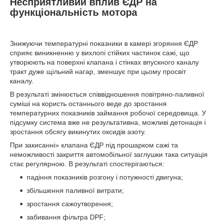
Несприятливий вплив ЄДР на
функціональність мотора
Знижуючи температурні показники в камері згоряння ЄДР
сприяє виникненню у вихлопі стійких частинок сажі, що
утворюють на поверхні клапана і стінках впускного каналу
тракт дуже щільний нагар, зменшує при цьому просвіт
каналу.
В результаті змінюється співвідношення повітряно-паливної
суміші на користь останнього веде до зростання
температурних показників займання робочої середовища. У
підсумку система вже не результативна, можливі детонація і
зростання обсягу викинутих оксидів азоту.
При закисанні» клапана ЄДР під прошарком сажі та
неможливості закриття автомобільної заглушки така ситуація
стає регулярною. В результаті спостерігаються:
падіння показників розгону і потужності двигуна;
збільшення паливної витрати;
зростання сажоутворення;
забивання фільтра DPF;