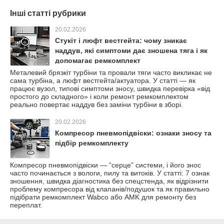
Інші статті рубрики
20.02.2026
Стукіт і люфт вестгейта: чому зникає
наддув, які симптоми дає зношена тяга і як
допомагає ремкомплект
Металевий брязкіт турбіни та провали тяги часто викликає не
сама турбіна, а люфт вестгейта/актуатора. У статті — як
працює вузол, типові симптоми зносу, швидка перевірка «від
простого до складного» і коли ремонт ремкомплектом
реально повертає наддув без заміни турбіни в зборі.
20.02.2026
Компресор пневмопідвіски: ознаки зносу та
підбір ремкомплекту
Компресор пневмопідвіски — “серце” системи, і його знос
часто починається з вологи, пилу та витоків. У статті: 7 ознак
зношення, швидка діагностика без спецстенда, як відрізнити
проблему компресора від клапанів/подушок та як правильно
підібрати ремкомплект Wabco або AMK для ремонту без
переплат.