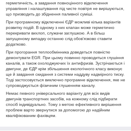
герметичність, а завдання повноцінного відключення
управління і налаштування під чисте повітря не вирішуються,
що призводить до збіднення паливної суміші.
При програмному відключенні ЄДР можливі кілька варіантів
розвитку подій. В одному з них клапан може герметично
перекривати вихлоп, служачи заглушкою. А в більш
запущеному випадку останню слід обов'язково ставити
додатково.
При прогорання теплообмінника доведеться повністю
демонтувати EGR. При цьому повинно проводиться глушіння
каналів, а також охолоджуючих їх антифризів. Зустрічаються і
двигуни, де ЄДР крім збільшення екологічного класу виконує
ще й завдання скидання з системи наддуву надмірного тиску.
Тоді застосовується виключно програмне відключення, яке не
супроводжується фізичним глушенням каналу.
Немає певного універсального варіанту для всіх видів
двигунів транспортних засобів, на кожному слід підбирати
спосіб індивідуально. Тому з метою ефективного вирішення
проблем варто звернутися за допомогою до надійним
кваліфікованим фахівцям.