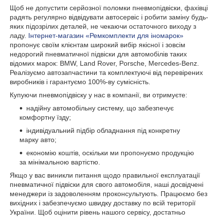
Щоб не допустити серйозної поломки пневмопідвіски, фахівці
радять регулярно відвідувати автосервіс і робити заміну будь-
яких підозрілих деталей, не чекаючи остаточного виходу з
ладу.
Інтернет-магазин «Ремкомплекти для іномарок»
пропонує своїм клієнтам широкий вибір якісної і зовсім
недорогий пневматичної підвіски для автомобілів таких
відомих марок: BMW, Land Rover, Porsche, Mercedes-Benz.
Реалізуємо автозапчастини та комплектуючі від перевірених
виробників і гарантуємо 100%-ву сумісність.
Купуючи пневмопідвіску у нас в компанії, ви отримуєте:
надійну автомобільну систему, що забезпечує
комфортну їзду;
індивідуальний підбір обладнання під конкретну
марку авто;
економію коштів, оскільки ми пропонуємо продукцію
за мінімальною вартістю.
Якщо у вас виникли питання щодо правильної експлуатації
пневматичної підвіски для свого автомобіля, наші досвідчені
менеджери із задоволенням проконсультують. Працюємо без
вихідних і забезпечуємо швидку доставку по всій території
України. Щоб оцінити рівень нашого сервісу, достатньо