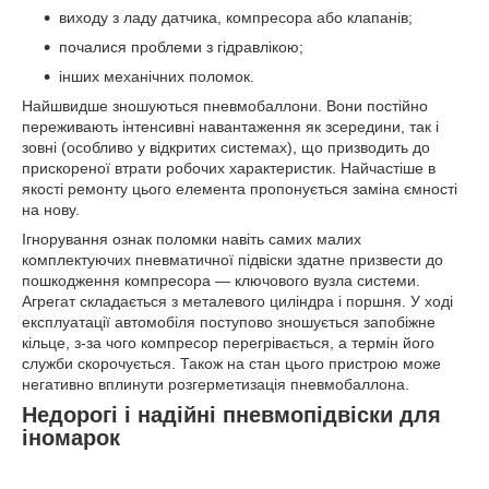
виходу з ладу датчика, компресора або клапанів;
почалися проблеми з гідравлікою;
інших механічних поломок.
Найшвидше зношуються пневмобаллони. Вони постійно
переживають інтенсивні навантаження як зсередини, так і
зовні (особливо у відкритих системах), що призводить до
прискореної втрати робочих характеристик. Найчастіше в
якості ремонту цього елемента пропонується заміна ємності
на нову.
Ігнорування ознак поломки навіть самих малих
комплектуючих пневматичної підвіски здатне призвести до
пошкодження компресора — ключового вузла системи.
Агрегат складається з металевого циліндра і поршня. У ході
експлуатації автомобіля поступово зношується запобіжне
кільце, з-за чого компресор перегрівається, а термін його
служби скорочується. Також на стан цього пристрою може
негативно вплинути розгерметизація пневмобаллона.
Недорогі і надійні пневмопідвіски для
іномарок