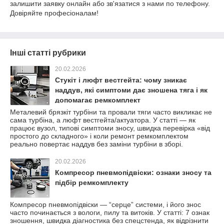
залишити заявку онлайн або зв'язатися з нами по телефону.
Довіряйте професіоналам!
Інші статті рубрики
20.02.2026
Стукіт і люфт вестгейта: чому зникає
наддув, які симптоми дає зношена тяга і як
допомагає ремкомплект
Металевий брязкіт турбіни та провали тяги часто викликає не
сама турбіна, а люфт вестгейта/актуатора. У статті — як
працює вузол, типові симптоми зносу, швидка перевірка «від
простого до складного» і коли ремонт ремкомплектом
реально повертає наддув без заміни турбіни в зборі.
20.02.2026
Компресор пневмопідвіски: ознаки зносу та
підбір ремкомплекту
Компресор пневмопідвіски — “серце” системи, і його знос
часто починається з вологи, пилу та витоків. У статті: 7 ознак
зношення, швидка діагностика без спецстенда, як відрізнити