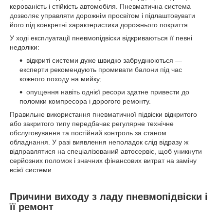
керованість і стійкість автомобіля. Пневматична система
дозволяє управляти дорожнім просвітом і підлаштовувати
його під конкретні характеристики дорожнього покриття.
У ході експлуатації пневмопідвіски відкриваються її певні
недоліки:
відкриті системи дуже швидко забруднюються —
експерти рекомендують промивати балони під час
кожного походу на мийку;
опущення навіть однієї ресори здатне привести до
поломки компресора і дорогого ремонту.
Правильне використання пневматичної підвіски відкритого
або закритого типу передбачає регулярне технічне
обслуговування та постійний контроль за станом
обладнання. У разі виявлення неполадок слід відразу ж
відправлятися на спеціалізований автосервіс, щоб уникнути
серйозних поломок і значних фінансових витрат на заміну
всієї системи.
Причини виходу з ладу пневмопідвіски і
її ремонт