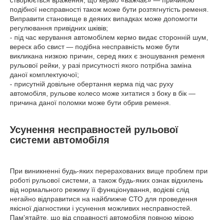
створюється враження, що кермо «важчає» — причиною
подібної несправності також може бути розтягнутість ременя.
Виправити становище в деяких випадках може допомогти
регулювання привідних шківів;
- під час керування автомобілем кермо видає сторонній шум,
вереск або свист — подібна несправність може бути
викликана низкою причин, серед яких є зношування ременя
рульової рейки, у разі присутності якого потрібна заміна
даної комплектуючої;
- присутній довільне обертання керма під час руху
автомобіля, рульове колесо може хитатися з боку в бік —
причина даної поломки може бути обрив ременя.
Усунення несправностей рульової
системи автомобіля
При виникненні будь-яких перерахованих вище проблем при
роботі рульової системи, а також будь-яких ознак відхилень
від нормального режиму її функціонування, водієві слід
негайно відправитися на найближче СТО для проведення
якісної діагностики і усунення можливих несправностей.
Пам'ятайте, що від справності автомобіля повною мірою