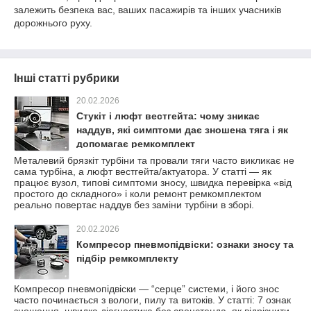
залежить безпека вас, ваших пасажирів та інших учасників
дорожнього руху.
Інші статті рубрики
20.02.2026
Стукіт і люфт вестгейта: чому зникає
наддув, які симптоми дає зношена тяга і як
допомагає ремкомплект
Металевий брязкіт турбіни та провали тяги часто викликає не
сама турбіна, а люфт вестгейта/актуатора. У статті — як
працює вузол, типові симптоми зносу, швидка перевірка «від
простого до складного» і коли ремонт ремкомплектом
реально повертає наддув без заміни турбіни в зборі.
20.02.2026
Компресор пневмопідвіски: ознаки зносу та
підбір ремкомплекту
Компресор пневмопідвіски — “серце” системи, і його знос
часто починається з вологи, пилу та витоків. У статті: 7 ознак
зношення, швидка діагностика без спецстенда, як відрізнити