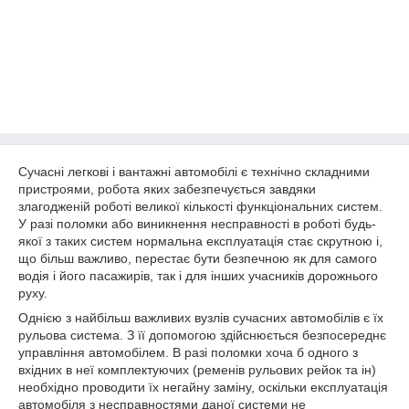
Сучасні легкові і вантажні автомобілі є технічно складними
пристроями, робота яких забезпечується завдяки
злагодженій роботі великої кількості функціональних систем.
У разі поломки або виникнення несправності в роботі будь-
якої з таких систем нормальна експлуатація стає скрутною і,
що більш важливо, перестає бути безпечною як для самого
водія і його пасажирів, так і для інших учасників дорожнього
руху.
Однією з найбільш важливих вузлів сучасних автомобілів є їх
рульова система. З її допомогою здійснюється безпосереднє
управління автомобілем. В разі поломки хоча б одного з
вхідних в неї комплектуючих (ременів рульових рейок та ін)
необхідно проводити їх негайну заміну, оскільки експлуатація
автомобіля з несправностями даної системи не